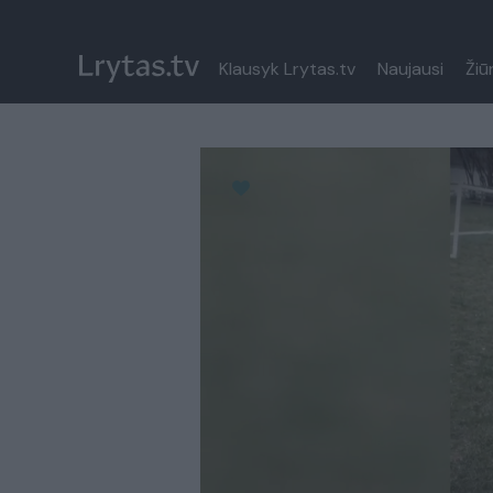
Klausyk Lrytas.tv
Naujausi
Žiū
Paremkite Ukrainą