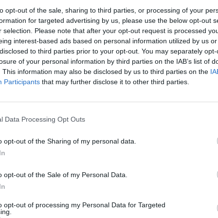
 internete, pastarasis buvo peržiūrėtas daugiau nei
Nuf
to opt-out of the sale, sharing to third parties, or processing of your per
vo, jog abi žąsis nuo šiol gali būti laikomos
Vak
formation for targeted advertising by us, please use the below opt-out s
r selection. Please note that after your opt-out request is processed y
eing interest-based ads based on personal information utilized by us or
disclosed to third parties prior to your opt-out. You may separately opt-
o
Meilė
Gyvūnai
losure of your personal information by third parties on the IAB’s list of
. This information may also be disclosed by us to third parties on the
IA
Participants
that may further disclose it to other third parties.
Visi įrašai
l Data Processing Opt Outs
o opt-out of the Sharing of my personal data.
3:38
00:00:37
kalbos
Prancūzijoje sustabdytas gaisro plitimas:
In
ose
dėl karščių pavojus dar neišnyko
Žinios
|
Pasaulis
o opt-out of the Sale of my Personal Data.
In
2:24
00:01:00
to opt-out of processing my Personal Data for Targeted
Ispanija mėnesiui įvedė sienų kontrolę iš
ing.