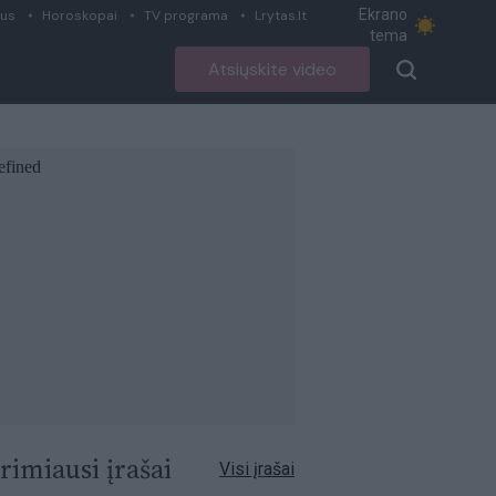
Ekrano
ius
Horoskopai
TV programa
Lrytas.lt
tema
Atsiųskite video
rimiausi įrašai
Visi įrašai