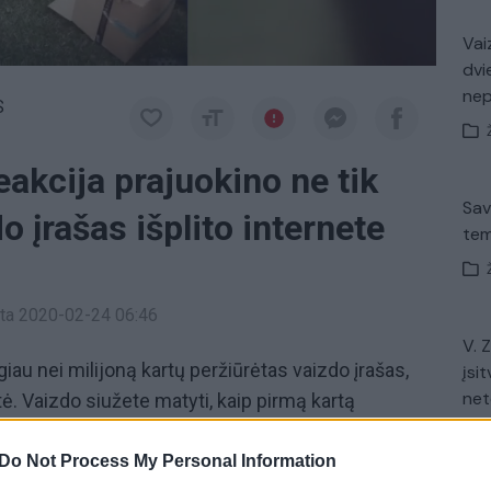
Vaiz
dvi
ne
S
eakcija prajuokino ne tik
Sav
o įrašas išplito internete
tem
inta 2020-02-24 06:46
V. 
giau nei milijoną kartų peržiūrėtas vaizdo įrašas,
įsit
net
. Vaizdo siužete matyti, kaip pirmą kartą
takeliu. Džordžas pamatęs iš dėžės išlaisvintą
. Toks gyvūnų elgesys prajuokino įvykį mačiusius
Do Not Process My Personal Information