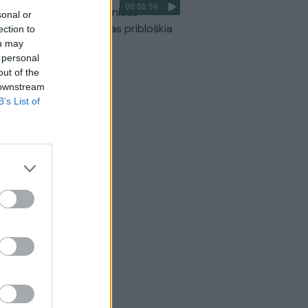
00:00:59
ilmavo, kaip patvino Vilniaus
sonal or
arinis aplinkkelis: vaizdas pribloškia
ection to
ou may
Žinios
|
Lietuvos diena
 personal
out of the
 downstream
B’s List of