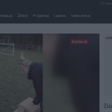
1°C, Viln
rimiausi
Žinios
Projektai
Laidos
Videoteka
Žiū