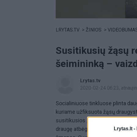
Volume
0%
LRYTAS.TV
>
ŽINIOS
>
VIDEOBUMA
Susitikusių žąsų r
šeimininką – vaizd
Lrytas.tv
2020-02-24 06:23
, atnauj
Socialiniuose tinkluose plinta dau
kuriame užfiksuota žąsų draugystė
susitikusios
žąsys
nužingsniuoja 
draugę atbėga išskleidęs sparnus
Lrytas.lt -