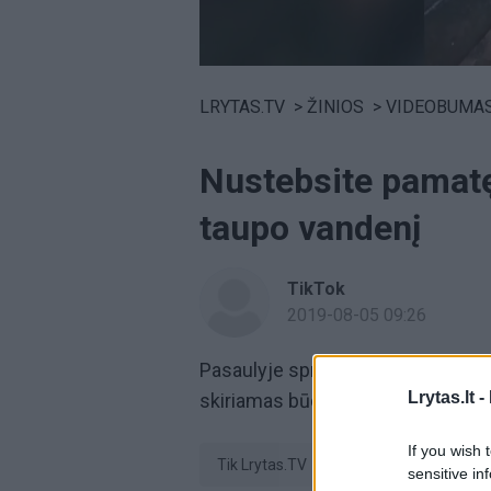
Volume
0%
LRYTAS.TV
>
ŽINIOS
>
VIDEOBUMA
Nustebsite pamatę
taupo vandenį
TikTok
2019-08-05 09:26
Pasaulyje sprendžiant vandens s
Lrytas.lt -
skiriamas būdams kaip jo sutaupy
If you wish 
tik Lrytas.TV
Video
tau
sensitive in