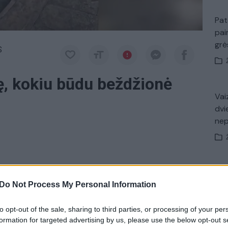
Pat
pai
gr
S
, kokiu būdu beždžionė
Vaiz
dvi
ne
tygiaus problemas, vis didesnis dėmesys
Nuf
Vak
Do Not Process My Personal Information
ti.
to opt-out of the sale, sharing to third parties, or processing of your per
pymas
beždžionė
sensacija
formation for targeted advertising by us, please use the below opt-out s