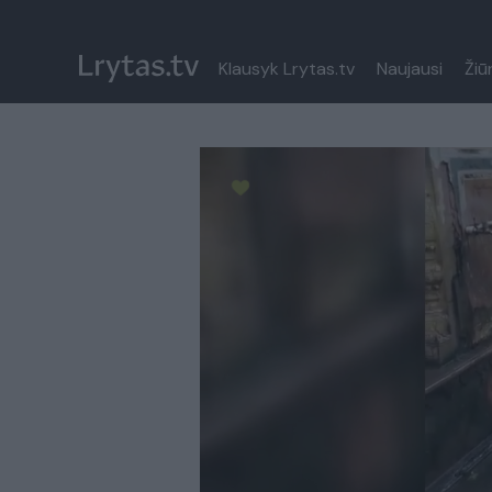
Klausyk Lrytas.tv
Naujausi
Žiū
Paleisti iš naujo
Paremkite Ukrainą