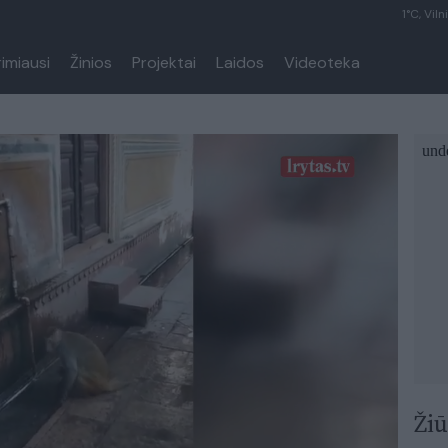
1°C, Viln
rimiausi
Žinios
Projektai
Laidos
Videoteka
Nustebsite pamatę, kokiu būdu beždžionė taupo vandenį
Kitas įrašas prasidės už
9 s.
Atšaukti
Žiū