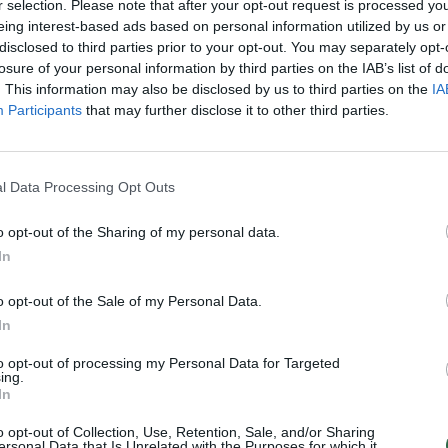
r selection. Please note that after your opt-out request is processed y
„Pa
eing interest-based ads based on personal information utilized by us or
jau
disclosed to third parties prior to your opt-out. You may separately opt-
Pru
losure of your personal information by third parties on the IAB’s list of
. This information may also be disclosed by us to third parties on the
IA
Visi įrašai
Participants
that may further disclose it to other third parties.
00:05:25
ko
K. Prunskienės brolis prisiminė jaudinančią
akimirką prieš mirtį: „Tai buvo simbolinis
l Data Processing Opt Outs
mūsų pagerbimo ženklas“
o opt-out of the Sharing of my personal data.
Žinios
|
Lietuvos diena
In
o opt-out of the Sale of my Personal Data.
3:01
00:03:41
ijos
Mėsainių mėgėjus kviečia nepražiopsoti
In
ojektui
festivalio Vilniuje: atskleidė populiariausią
paruošimo būdą
to opt-out of processing my Personal Data for Targeted
ing.
Žinios
|
Lietuvos diena
In
o opt-out of Collection, Use, Retention, Sale, and/or Sharing
ersonal Data that Is Unrelated with the Purposes for which it