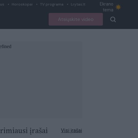
Ekrano
ius
Horoskopai
TV programa
Lrytas.lt
tema
Atsiųskite video
rimiausi įrašai
Visi įrašai