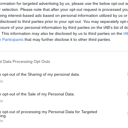
formation for targeted advertising by us, please use the below opt-out s
įsit
s
saugus eismas
Kelių eismo taisyklės (KET)
r selection. Please note that after your opt-out request is processed y
net
eing interest-based ads based on personal information utilized by us or
disclosed to third parties prior to your opt-out. You may separately opt-
losure of your personal information by third parties on the IAB’s list of
. This information may also be disclosed by us to third parties on the
IA
Participants
that may further disclose it to other third parties.
Visi įrašai
2:40
00:03:52
mai –
Liūdna vyresnio amžiaus dirbančiųjų
l Data Processing Opt Outs
nenori:
kasdienybė – priekabiavimas, patyčios ir
o opt-out of the Sharing of my personal data.
užgaulūs įvardžiai
In
Žinios
|
Lietuvos diena
o opt-out of the Sale of my Personal Data.
In
0:29
00:02:08
mas
Aukštaitijos pučiamųjų orkestras
3
Nyderlanduose apgynė čempionų vardą
to opt-out of processing my Personal Data for Targeted
ing.
In
Žinios
|
Lietuvos diena