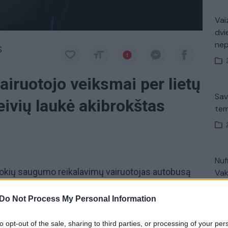
Vaiz
dvi
ne
S
airuotojo veiksmai per lietų
Sav
ivių laukė akibrokštas
tem
Nuf
jokių saugumo reikalavimų vairuotojas autobusą
Vak
rėjo ne į kelią, o į telefono ekraną. Moteris
Do Not Process My Personal Information
 16 dieną. 18 val. 30 min. ji išvažiavo iš Rygos su
to opt-out of the sale, sharing to third parties, or processing of your per
V. 