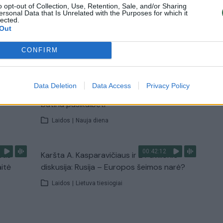
o opt-out of Collection, Use, Retention, Sale, and/or Sharing
ersonal Data that Is Unrelated with the Purposes for which it
lected.
Out
TV
Visi įrašai
CONFIRM
00:15:25
ų
Ruošiantis naujiems mokslo metams –
Data Deletion
Data Access
Privacy Policy
ažnai
vaikų teisių tarnybos primena: štai apie ką
būtina pasikalbėti
Laidos
|
Nauja diena
00:42:12
stis
Karšta A. Kasparavičiaus ir Ž Pavilionio
aitė
diskusija: Rusija – Europos šeimos narė?
Laidos
|
Lietuva tiesiogiai