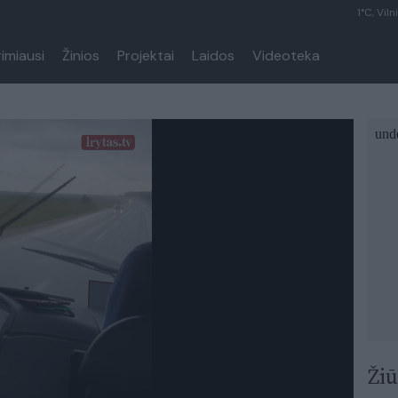
1°C, Viln
rimiausi
Žinios
Projektai
Laidos
Videoteka
Žiū