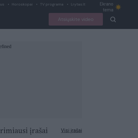
Ekrano
ius
Horoskopai
TV programa
Lrytas.lt
tema
Atsiųskite video
rimiausi įrašai
Visi įrašai