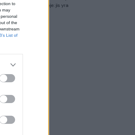
ection to
virtinti Ukrainos politikoje: jis yra
ou may
eisus
 personal
out of the
Laidos
|
Nauja diena
 downstream
B’s List of