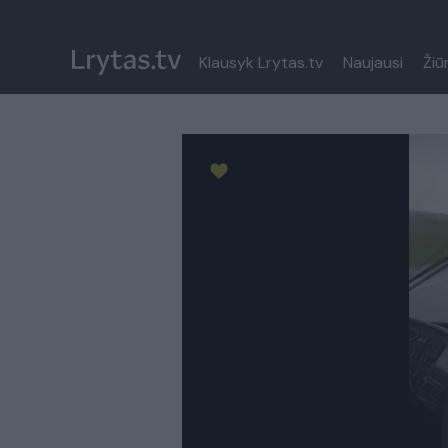
Klausyk Lrytas.tv
Naujausi
Žiū
Paremkite Ukrainą