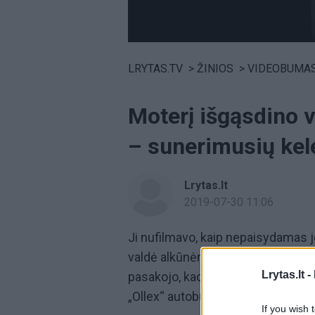
Volume
0%
LRYTAS.TV
>
ŽINIOS
>
VIDEOBUMA
Moterį išgąsdino v
– sunerimusių kele
Lrytas.lt
2019-07-30 11:06
Ji nufilmavo, kaip nepaisydamas 
valdė alkūnėmis ir tuo pat metu žiū
Lrytas.lt -
pasakojo, kad visa tai įvyko liepos
„Ollex“ autobusu į Šiaulius.
If you wish 