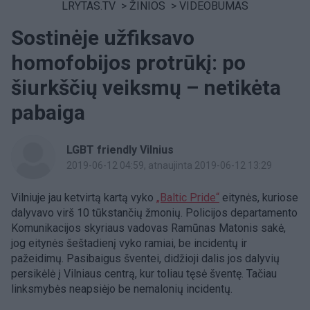
LRYTAS.TV
>
ŽINIOS
>
VIDEOBUMAS
Sostinėje užfiksavo
homofobijos protrūkį: po
šiurkščių veiksmų – netikėta
pabaiga
LGBT friendly Vilnius
2019-06-12 04:59
, atnaujinta 2019-06-12 13:29
Vilniuje jau ketvirt
ą kartą vyko
„Baltic Pride“
eitynės, kuriose
dalyvavo virš 10 tūkstančių žmonių.
Policijos departamento
Komunikacijos skyriaus vadovas Ramūnas Matonis sakė,
jog eitynės šeštadienį vyko ramiai, be incidentų ir
pažeidimų. Pasibaigus šventei, didžioji dalis jos dalyvių
persikėlė į Vilniaus centrą, kur toliau tęsė šventę. Tačiau
linksmybės neapsiėjo be nemalonių incidentų.