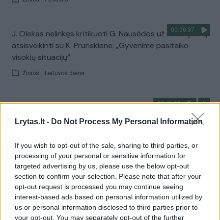
00:00:37
J. Olekas nelinkęs kritikuoti G. Nausėdos už neatvykimą
atsisveikinti su K. Prunskiene: „Gyvenime pasitaiko
visokių situacijų“
Žinios
|
Lietuvos diena
00:41:28
L. Kontrimas, A. Lašas, A. Lyberytė: ko nesupranta
Mindaugas Sinkevičius?
Lrytas.lt -
Do Not Process My Personal Information
Laidos
|
Lietuva tiesiogiai
If you wish to opt-out of the sale, sharing to third parties, or
processing of your personal or sensitive information for
targeted advertising by us, please use the below opt-out
Visi įrašai
section to confirm your selection. Please note that after your
opt-out request is processed you may continue seeing
interest-based ads based on personal information utilized by
us or personal information disclosed to third parties prior to
Žiūrimiausi įrašai
your opt-out. You may separately opt-out of the further