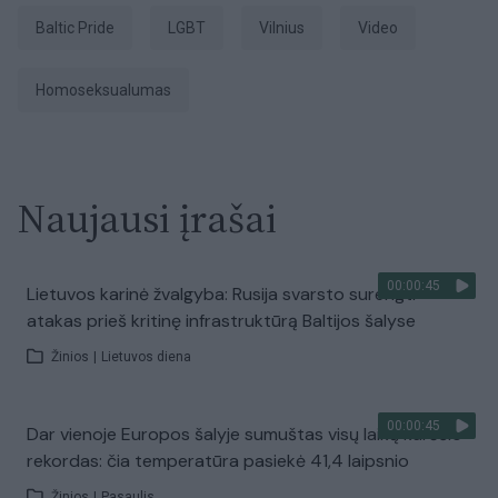
Baltic Pride
LGBT
Vilnius
Video
Homoseksualumas
Naujausi įrašai
00:00:45
Lietuvos karinė žvalgyba: Rusija svarsto surengti
atakas prieš kritinę infrastruktūrą Baltijos šalyse
Žinios
|
Lietuvos diena
00:00:45
Dar vienoje Europos šalyje sumuštas visų laikų karščio
rekordas: čia temperatūra pasiekė 41,4 laipsnio
Žinios
|
Pasaulis