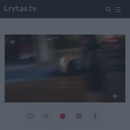
Paremkite Ukrainą