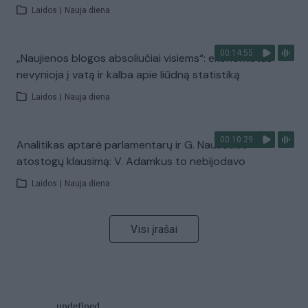
Laidos
|
Nauja diena
00:14:55
„Naujienos blogos absoliučiai visiems“: ekonomistas
nevynioja į vatą ir kalba apie liūdną statistiką
Laidos
|
Nauja diena
00:10:29
Analitikas aptarė parlamentarų ir G. Nausėdos
atostogų klausimą: V. Adamkus to nebijodavo
Laidos
|
Nauja diena
Visi įrašai