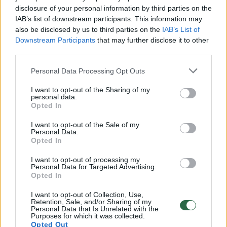
disclosure of your personal information by third parties on the
IAB’s list of downstream participants. This information may
00:00:49
Pateikė daugiau detalių apie iš tėvų paimtus šešis
also be disclosed by us to third parties on the
IAB’s List of
Downstream Participants
that may further disclose it to other
vaikus: jiems kilusi grėsmė
third parties.
Žinios
|
Lietuvos diena
Personal Data Processing Opt Outs
I want to opt-out of the Sharing of my
00:00:30
Vaizdai iš tragiškos avarijos Vilniaus r.: dviejų moterų ir
personal data.
vaiko gyvybių išgelbėti nepavyko
Opted In
Žinios
|
Lietuvos diena
I want to opt-out of the Sale of my
Personal Data.
Opted In
00:00:59
Nufilmavo, kaip patvino Vilniaus Vakarinis aplinkkelis:
I want to opt-out of processing my
Personal Data for Targeted Advertising.
vaizdas pribloškia
Opted In
Žinios
|
Lietuvos diena
I want to opt-out of Collection, Use,
Retention, Sale, and/or Sharing of my
Personal Data that Is Unrelated with the
Purposes for which it was collected.
00:02:01
„Pagarba pirmajai premjerei“: pasidalijo jautriais
Opted Out