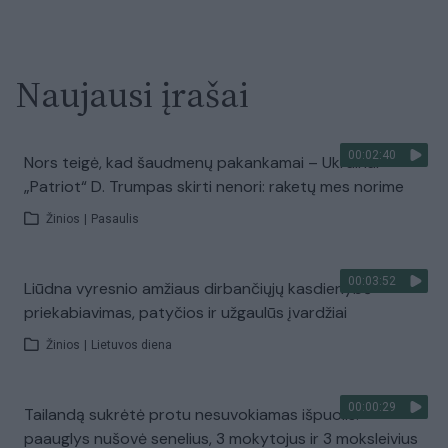
Naujausi įrašai
00:02:40
Nors teigė, kad šaudmenų pakankamai – Ukrainai
„Patriot“ D. Trumpas skirti nenori: raketų mes norime
Žinios
|
Pasaulis
00:03:52
Liūdna vyresnio amžiaus dirbančiųjų kasdienybė –
priekabiavimas, patyčios ir užgaulūs įvardžiai
Žinios
|
Lietuvos diena
00:00:29
Tailandą sukrėtė protu nesuvokiamas išpuolis:
paauglys nušovė senelius, 3 mokytojus ir 3 moksleivius