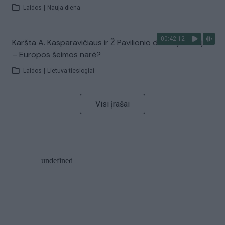
Laidos
|
Nauja diena
00:42:12
Karšta A. Kasparavičiaus ir Ž Pavilionio diskusija: Rusija
– Europos šeimos narė?
Laidos
|
Lietuva tiesiogiai
Visi įrašai