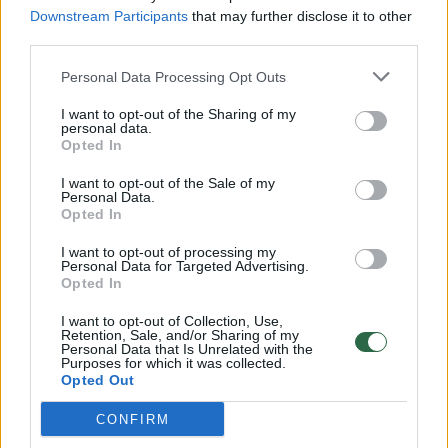
Downstream Participants
that may further disclose it to other
third parties.
00:00:57
Savaitės vidurys nusimato karštas: temperatūra kils iki
Personal Data Processing Opt Outs
32 laipsnių šilumos
I want to opt-out of the Sharing of my
Žinios
|
Orai
personal data.
Opted In
00:00:59
I want to opt-out of the Sale of my
Nufilmavo, kaip patvino Vilniaus Vakarinis aplinkkelis:
Personal Data.
vaizdas pribloškia
Opted In
Žinios
|
Lietuvos diena
I want to opt-out of processing my
Personal Data for Targeted Advertising.
Opted In
00:15:54
V. Zalužno pasisakymą laiko bandymu įsitvirtinti
I want to opt-out of Collection, Use,
Ukrainos politikoje: jis yra neteisus
Retention, Sale, and/or Sharing of my
Personal Data that Is Unrelated with the
Purposes for which it was collected.
Laidos
|
Nauja diena
Opted Out
CONFIRM
Visi įrašai