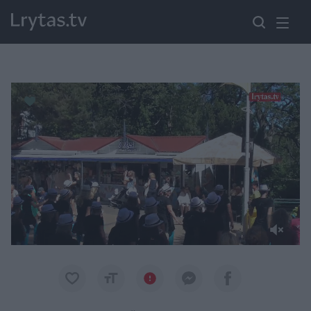
Paremkite Ukrainą