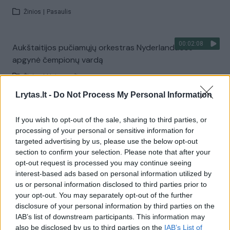
Žinios
|
Pasaulis
00:02:08
Aukštaitijos pučiamųjų orkestras Nyderlanduose
apgynė čempionų vardą
Žinios
|
Lietuvos diena
Lrytas.lt -
Do Not Process My Personal Information
Visi įrašai
If you wish to opt-out of the sale, sharing to third parties, or
processing of your personal or sensitive information for
targeted advertising by us, please use the below opt-out
section to confirm your selection. Please note that after your
Žiūrimiausi įrašai
opt-out request is processed you may continue seeing
interest-based ads based on personal information utilized by
us or personal information disclosed to third parties prior to
00:00:30
Vaizdai iš tragiškos avarijos Vilniaus r.: dviejų moterų ir
your opt-out. You may separately opt-out of the further
disclosure of your personal information by third parties on the
vaiko gyvybių išgelbėti nepavyko
IAB’s list of downstream participants. This information may
Žinios
|
Lietuvos diena
also be disclosed by us to third parties on the
IAB’s List of