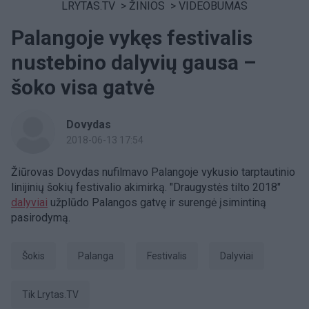
LRYTAS.TV
>
ŽINIOS
>
VIDEOBUMAS
Palangoje vykęs festivalis
nustebino dalyvių gausa –
šoko visa gatvė
Dovydas
2018-06-13 17:54
Žiūrovas Dovydas nufilmavo Palangoje vykusio tarptautinio
linijinių šokių festivalio akimirką. "Draugystės tilto 2018"
dalyviai
užplūdo Palangos gatvę ir surengė įsimintiną
pasirodymą.
šokis
Palanga
Festivalis
dalyviai
tik Lrytas.TV