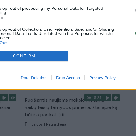
Žinios
|
Lietuvos diena
to opt-out of processing my Personal Data for Targeted
ing.
In
0:29
00:02:08
mas
Aukštaitijos pučiamųjų orkestras
o opt-out of Collection, Use, Retention, Sale, and/or Sharing
3
Nyderlanduose apgynė čempionų vardą
ersonal Data that Is Unrelated with the Purposes for which it
lected.
Out
Žinios
|
Lietuvos diena
CONFIRM
TV
Data Deletion
Data Access
Privacy Policy
Visi įrašai
00:15:25
ų
Ruošiantis naujiems mokslo metams –
ažnai
vaikų teisių tarnybos primena: štai apie ką
būtina pasikalbėti
Laidos
|
Nauja diena