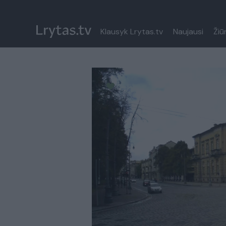
Klausyk Lrytas.tv
Naujausi
Žiū
Paremkite Ukrainą