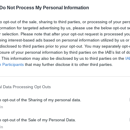
automobilis pravažiuoja sankryžą tuo metu, kai per
įsit
Do Not Process My Personal Information
tuojas nė vieno jų nekliudė. Ar ir jūs norite
net
s? Kelkite savo vaizdo įrašus adresu
to opt-out of the sale, sharing to third parties, or processing of your per
ę laimėkite 100 eurų!
formation for targeted advertising by us, please use the below opt-out s
r selection. Please note that after your opt-out request is processed y
eing interest-based ads based on personal information utilized by us or
Kelių eismo taisyklių (KET) pažeidimas
Vilnius
disclosed to third parties prior to your opt-out. You may separately opt-
losure of your personal information by third parties on the IAB’s list of
. This information may also be disclosed by us to third parties on the
IA
Participants
that may further disclose it to other third parties.
l Data Processing Opt Outs
Visi įrašai
o opt-out of the Sharing of my personal data.
In
2:40
00:03:52
mai –
Liūdna vyresnio amžiaus dirbančiųjų
nenori:
kasdienybė – priekabiavimas, patyčios ir
o opt-out of the Sale of my Personal Data.
užgaulūs įvardžiai
In