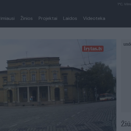
1°C, Viln
rimiausi
Žinios
Projektai
Laidos
Videoteka
Žiū