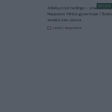
00:14:33
Atliekų krizė nedingo – pradėjo skų
Naujosios Vilnios gyventojai: I. Budr
atsakė, kas vyksta
Laidos
|
Nauja diena