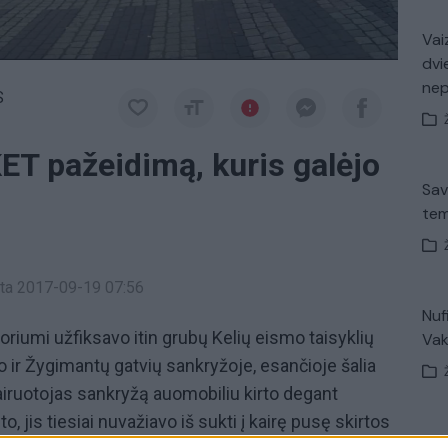
Vaiz
dvi
ne
S
ET pažeidimą, kuris galėjo
Sav
tem
inta 2017-09-19 07:56
Nuf
toriumi užfiksavo itin grubų Kelių eismo taisyklių
Vak
o ir Žygimantų gatvių sankryžoje, esančioje šalia
vairuotojas sankryžą auomobiliu kirto degant
, jis tiesiai nuvažiavo iš sukti į kairę pusę skirtos
V. 