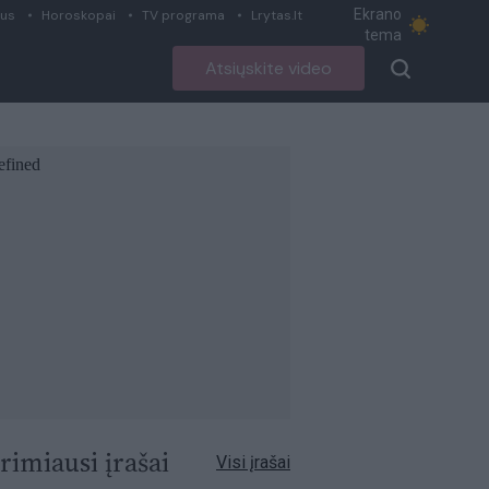
Ekrano
ius
Horoskopai
TV programa
Lrytas.lt
tema
Atsiųskite video
rimiausi įrašai
Visi įrašai