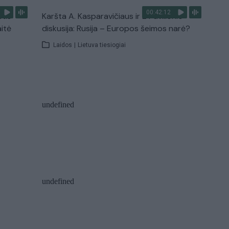
00:42:12
stis
Karšta A. Kasparavičiaus ir Ž Pavilionio
aitė
diskusija: Rusija – Europos šeimos narė?
Laidos
|
Lietuva tiesiogiai