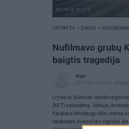
Volume
0%
LRYTAS.TV
>
ŽINIOS
>
VIDEOBUMA
Nufilmavo grubų K
baigtis tragedija
Algis
2017-09-19 07:41
, atnauj
Lrytas.tv žiūrovas vaizdo registra
(KET) pažeidimą. Vilniuje, Arsenal
Karaliaus Mindaugo tilto, vienas 
raudonam šviesoforo signalui. Be to