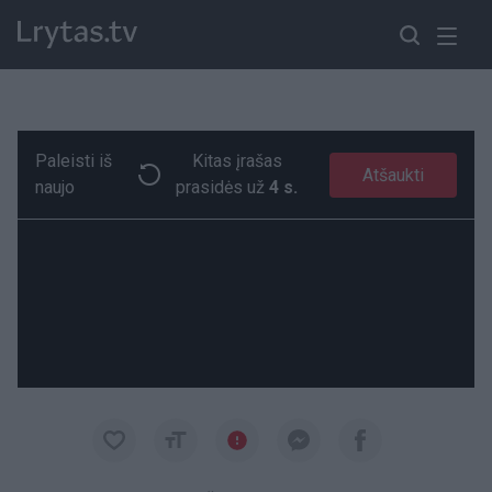
Paleisti iš
Kitas įrašas
Pasibaisėjo Lietuvos klozetais, todėl nufilmavo, kaip jie atrodo užsienyje
Paremkite Ukrainą
Atšaukti
naujo
prasidės už
3 s.
00:15
00:15