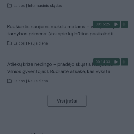
Laidos
|
Informacinis skydas
00:15:25
Ruošiantis naujiems mokslo metams – vaikų teisių
tarnybos primena: štai apie ką būtina pasikalbėti
Laidos
|
Nauja diena
00:14:33
Atliekų krizė nedingo – pradėjo skųstis Naujosios
Vilnios gyventojai: I. Budraitė atsakė, kas vyksta
Laidos
|
Nauja diena
Visi įrašai