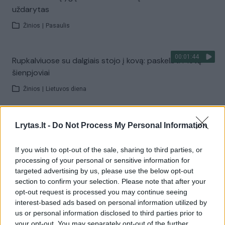
uždarytas
Žinios
|
Pasaulis
00:01:44
Rupkalviuose su dalgiais stojo į kovą: paskelbti Metų
šienpjoviai
Žinios
|
Lietuvos diena
00:02:40
Danija stiprina gynybą: kariams teks tarnauti ilgiau
Lrytas.lt -
Do Not Process My Personal Information
Žinios
|
Pasaulis
If you wish to opt-out of the sale, sharing to third parties, or
processing of your personal or sensitive information for
targeted advertising by us, please use the below opt-out
Visi įrašai
section to confirm your selection. Please note that after your
opt-out request is processed you may continue seeing
interest-based ads based on personal information utilized by
us or personal information disclosed to third parties prior to
Žiūrimiausi įrašai
your opt-out. You may separately opt-out of the further