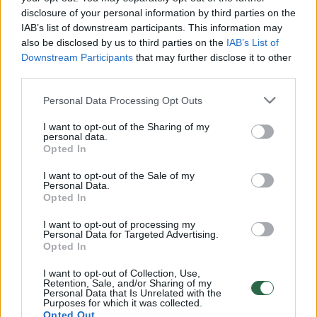
disclosure of your personal information by third parties on the
IAB’s list of downstream participants. This information may
00:00:30
also be disclosed by us to third parties on the
IAB’s List of
Vaizdai iš tragiškos avarijos Vilniaus r.: dviejų moterų ir
Downstream Participants
that may further disclose it to other
vaiko gyvybių išgelbėti nepavyko
third parties.
Žinios
|
Lietuvos diena
Personal Data Processing Opt Outs
I want to opt-out of the Sharing of my
00:00:57
Savaitės vidurys nusimato karštas: temperatūra kils iki
personal data.
Opted In
32 laipsnių šilumos
Žinios
I want to opt-out of the Sale of my
|
Orai
Personal Data.
Opted In
00:15:54
V. Zalužno pasisakymą laiko bandymu įsitvirtinti
I want to opt-out of processing my
Personal Data for Targeted Advertising.
Ukrainos politikoje: jis yra neteisus
Opted In
Laidos
|
Nauja diena
I want to opt-out of Collection, Use,
Retention, Sale, and/or Sharing of my
Personal Data that Is Unrelated with the
Purposes for which it was collected.
00:00:57
Sinoptikai atsakė, kokiais orais užbaigsime darbo
Opted Out