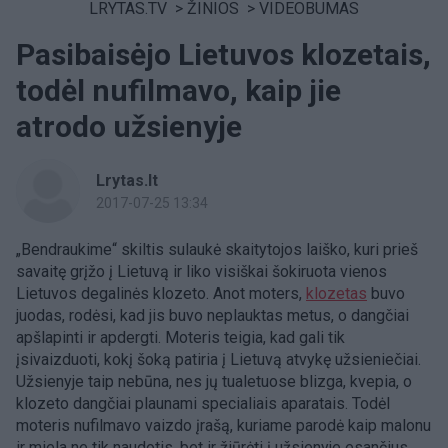
LRYTAS.TV
>
ŽINIOS
>
VIDEOBUMAS
Pasibaisėjo Lietuvos klozetais,
todėl nufilmavo, kaip jie
atrodo užsienyje
Lrytas.lt
2017-07-25 13:34
„Bendraukime“ skiltis sulaukė skaitytojos laiško, kuri prieš
savaitę grįžo į Lietuvą ir liko visiškai šokiruota vienos
Lietuvos degalinės klozeto. Anot moters,
klozetas
buvo
juodas, rodėsi, kad jis buvo neplauktas metus, o dangčiai
apšlapinti ir apdergti. Moteris teigia, kad gali tik
įsivaizduoti, kokį šoką patiria į Lietuvą atvykę užsieniečiai.
Užsienyje taip nebūna, nes jų tualetuose blizga, kvepia, o
klozeto dangčiai plaunami specialiais aparatais. Todėl
moteris nufilmavo vaizdo įrašą, kuriame parodė kaip malonu
ir miela ne tik naudotis, bet ir žiūrėti į užsienyje esančius