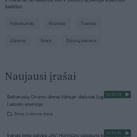
tualetus.
videobumas
klozetas
tualetai
užsienis
švara
Žiūrovų kamera
Naujausi įrašai
00:02:04
Baltarusių Orumo diena Vilniuje: dalyviai žygiavo
Laisvės eisenoje
Žinios
|
Lietuvos diena
00:03:45
Iranas kelia sąlygą JAV: Hormūzo sąsiauris kol kas liks