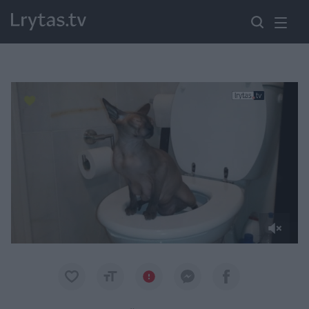
Paremkite Ukrainą