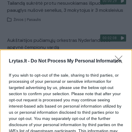
00:00:29
Tailandą sukrėtė protu nesuvokiamas išpuolis:
paauglys nušovė senelius, 3 mokytojus ir 3 moksleivius
Žinios
|
Pasaulis
00:02:08
Aukštaitijos pučiamųjų orkestras Nyderlanduose
apgynė čempionų vardą
Žinios
|
Lietuvos diena
Lrytas.lt -
Do Not Process My Personal Information
If you wish to opt-out of the sale, sharing to third parties, or
Visi įrašai
processing of your personal or sensitive information for
targeted advertising by us, please use the below opt-out
section to confirm your selection. Please note that after your
opt-out request is processed you may continue seeing
Žiūrimiausi įrašai
interest-based ads based on personal information utilized by
us or personal information disclosed to third parties prior to
your opt-out. You may separately opt-out of the further
00:00:30
disclosure of your personal information by third parties on the
Vaizdai iš tragiškos avarijos Vilniaus r.: dviejų moterų ir
IAB’s list of downstream participants. This information may