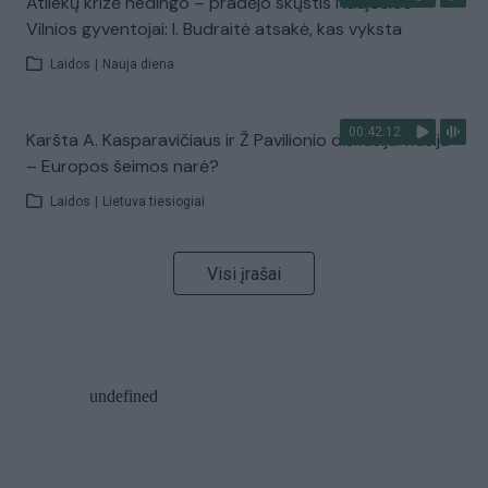
Atliekų krizė nedingo – pradėjo skųstis Naujosios
Vilnios gyventojai: I. Budraitė atsakė, kas vyksta
Laidos
|
Nauja diena
00:42:12
Karšta A. Kasparavičiaus ir Ž Pavilionio diskusija: Rusija
– Europos šeimos narė?
Laidos
|
Lietuva tiesiogiai
Visi įrašai