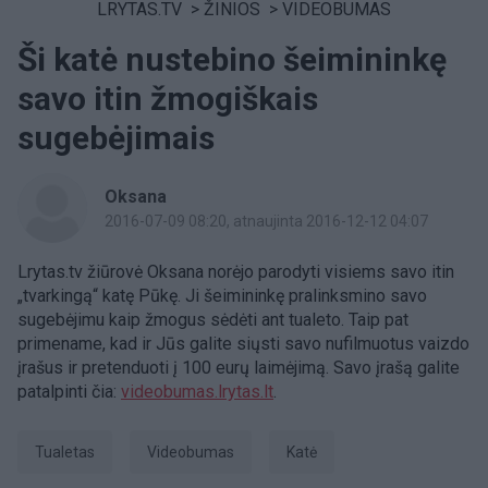
LRYTAS.TV
>
ŽINIOS
>
VIDEOBUMAS
Ši katė nustebino šeimininkę
savo itin žmogiškais
sugebėjimais
Oksana
2016-07-09 08:20
, atnaujinta 2016-12-12 04:07
Lrytas.tv žiūrovė Oksana norėjo parodyti visiems savo itin
„tvarkingą“ katę Pūkę. Ji šeimininkę pralinksmino savo
sugebėjimu kaip žmogus sėdėti ant tualeto. Taip pat
primename, kad ir Jūs galite siųsti savo nufilmuotus vaizdo
įrašus ir pretenduoti į 100 eurų laimėjimą. Savo įrašą galite
patalpinti čia:
videobumas.lrytas.lt
.
tualetas
videobumas
Katė