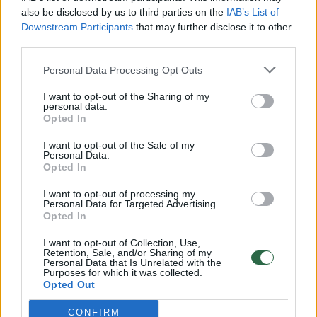
vaiko gyvybių išgelbėti nepavyko
also be disclosed by us to third parties on the
IAB’s List of
Žinios
|
Lietuvos diena
Downstream Participants
that may further disclose it to other
third parties.
00:00:57
Personal Data Processing Opt Outs
Savaitės vidurys nusimato karštas: temperatūra kils iki
32 laipsnių šilumos
I want to opt-out of the Sharing of my
personal data.
Žinios
|
Orai
Opted In
I want to opt-out of the Sale of my
Personal Data.
00:00:59
Nufilmavo, kaip patvino Vilniaus Vakarinis aplinkkelis:
Opted In
vaizdas pribloškia
I want to opt-out of processing my
Žinios
Personal Data for Targeted Advertising.
|
Lietuvos diena
Opted In
I want to opt-out of Collection, Use,
00:15:54
V. Zalužno pasisakymą laiko bandymu įsitvirtinti
Retention, Sale, and/or Sharing of my
Personal Data that Is Unrelated with the
Ukrainos politikoje: jis yra neteisus
Purposes for which it was collected.
Opted Out
Laidos
|
Nauja diena
CONFIRM