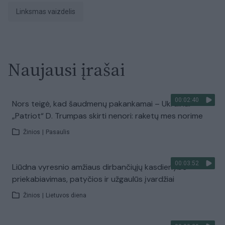
linksmas vaizdelis
Naujausi įrašai
00:02:40
Nors teigė, kad šaudmenų pakankamai – Ukrainai
„Patriot“ D. Trumpas skirti nenori: raketų mes norime
Žinios
|
Pasaulis
00:03:52
Liūdna vyresnio amžiaus dirbančiųjų kasdienybė –
priekabiavimas, patyčios ir užgaulūs įvardžiai
Žinios
|
Lietuvos diena