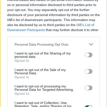
us or personal information disclosed to third parties prior to
your opt-out. You may separately opt-out of the further
disclosure of your personal information by third parties on the
Žiūrimiausi įrašai
IAB’s list of downstream participants. This information may
also be disclosed by us to third parties on the
IAB’s List of
Downstream Participants
that may further disclose it to other
third parties.
00:00:30
Vaizdai iš tragiškos avarijos Vilniaus r.: dviejų moterų ir
vaiko gyvybių išgelbėti nepavyko
Personal Data Processing Opt Outs
Žinios
|
Lietuvos diena
I want to opt-out of the Sharing of my
personal data.
Opted In
00:00:57
Savaitės vidurys nusimato karštas: temperatūra kils iki
I want to opt-out of the Sale of my
32 laipsnių šilumos
Personal Data.
Opted In
Žinios
|
Orai
I want to opt-out of processing my
Personal Data for Targeted Advertising.
Opted In
00:15:54
V. Zalužno pasisakymą laiko bandymu įsitvirtinti
Ukrainos politikoje: jis yra neteisus
I want to opt-out of Collection, Use,
Retention, Sale, and/or Sharing of my