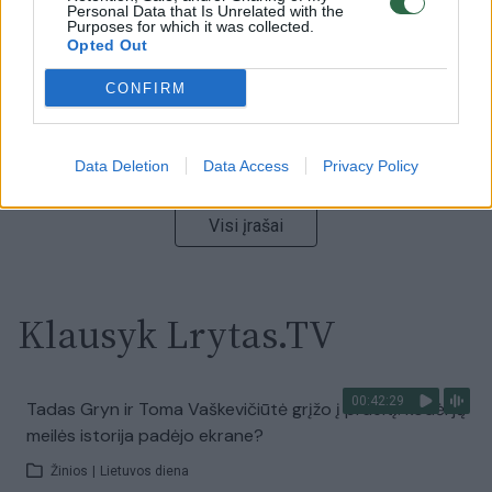
Personal Data that Is Unrelated with the
Laidos
|
Nauja diena
Purposes for which it was collected.
Opted Out
00:00:59
Nufilmavo, kaip patvino Vilniaus Vakarinis aplinkkelis:
CONFIRM
vaizdas pribloškia
Žinios
|
Lietuvos diena
Data Deletion
Data Access
Privacy Policy
Visi įrašai
Klausyk Lrytas.TV
00:42:29
Tadas Gryn ir Toma Vaškevičiūtė grįžo į praeitį: kodėl jų
meilės istorija padėjo ekrane?
Žinios
|
Lietuvos diena