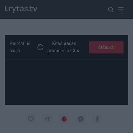
Paleisti iš
Kitas įrašas
Telšių Masčio ežero pakrantėje skambėjo Lietuvos himnas
Paremkite Ukrainą
Atšaukti
naujo
prasidės už
3 s.
00:15
00:15