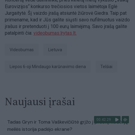
Eurovizijos“ konkurso trečiosios vietos laimėtoja Eglė
Jurgaitytė. Šį vaizdo įrašą atsiuntė žiūrovė Giedra. Taip pat
primename, kad ir Jūs galite siųsti savo nufilmuotus vaizdo
įrašus ir pretenduoti į 100 eurų laimėjimą. Savo įrašą galite
patalpinti čia:
videobumas.lrytas.lt.
videobumas
Lietuva
Liepos 6-oji Mindaugo karūnavimo diena
Telšiai
Naujausi įrašai
00:42:29
Tadas Gryn ir Toma Vaškevičiūtė grįžo į praeitį: kodėl jų
meilės istorija padėjo ekrane?