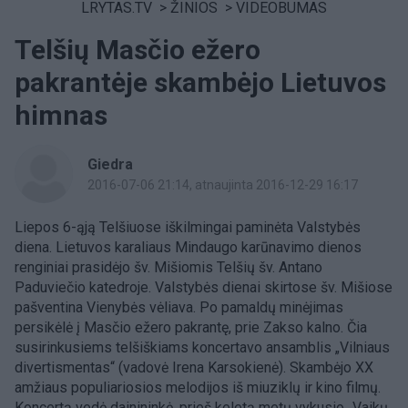
LRYTAS.TV
>
ŽINIOS
>
VIDEOBUMAS
Telšių Masčio ežero
pakrantėje skambėjo Lietuvos
himnas
Giedra
2016-07-06 21:14
, atnaujinta 2016-12-29 16:17
Liepos 6-ąją Telšiuose iškilmingai paminėta Valstybės
diena. Lietuvos karaliaus Mindaugo karūnavimo dienos
renginiai prasidėjo šv. Mišiomis Telšių šv. Antano
Paduviečio katedroje. Valstybės dienai skirtose šv. Mišiose
pašventina Vienybės vėliava. Po pamaldų minėjimas
persikėlė į Masčio ežero pakrantę, prie Zakso kalno. Čia
susirinkusiems telšiškiams koncertavo ansamblis „Vilniaus
divertismentas“ (vadovė Irena Karsokienė). Skambėjo XX
amžiaus populiariosios melodijos iš miuziklų ir kino filmų.
Koncertą vedė dainininkė, prieš keletą metų vykusio „Vaikų