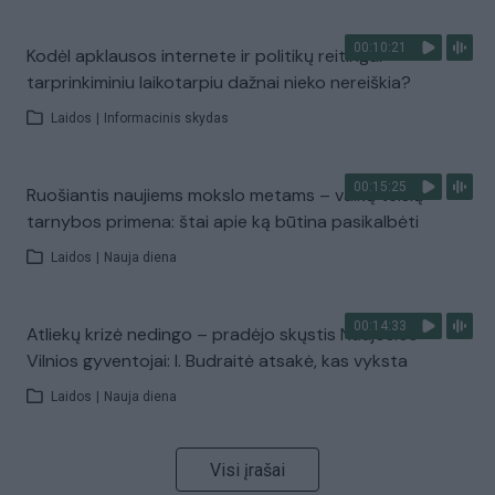
00:10:21
Kodėl apklausos internete ir politikų reitingai
tarprinkiminiu laikotarpiu dažnai nieko nereiškia?
Laidos
|
Informacinis skydas
00:15:25
Ruošiantis naujiems mokslo metams – vaikų teisių
tarnybos primena: štai apie ką būtina pasikalbėti
Laidos
|
Nauja diena
00:14:33
Atliekų krizė nedingo – pradėjo skųstis Naujosios
Vilnios gyventojai: I. Budraitė atsakė, kas vyksta
Laidos
|
Nauja diena
Visi įrašai