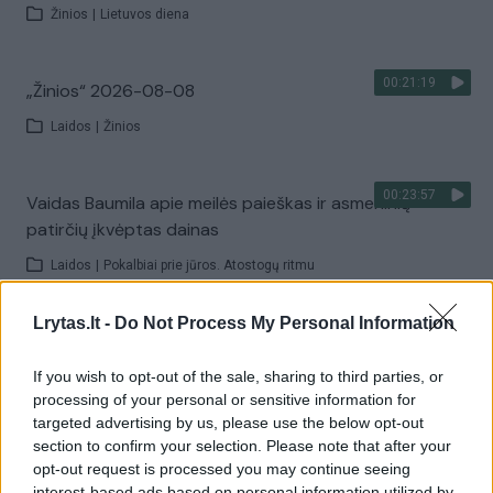
Žinios
|
Lietuvos diena
00:21:19
„Žinios“ 2026-08-08
Laidos
|
Žinios
00:23:57
Vaidas Baumila apie meilės paieškas ir asmeninių
patirčių įkvėptas dainas
Laidos
|
Pokalbiai prie jūros. Atostogų ritmu
Lrytas.lt -
Do Not Process My Personal Information
00:00:40
Dronai Vokietijoje kelia vis daugiau klausimų: du
pastebėti virš karinės bazės
If you wish to opt-out of the sale, sharing to third parties, or
processing of your personal or sensitive information for
Žinios
|
Pasaulis
targeted advertising by us, please use the below opt-out
section to confirm your selection. Please note that after your
opt-out request is processed you may continue seeing
Visi įrašai
interest-based ads based on personal information utilized by