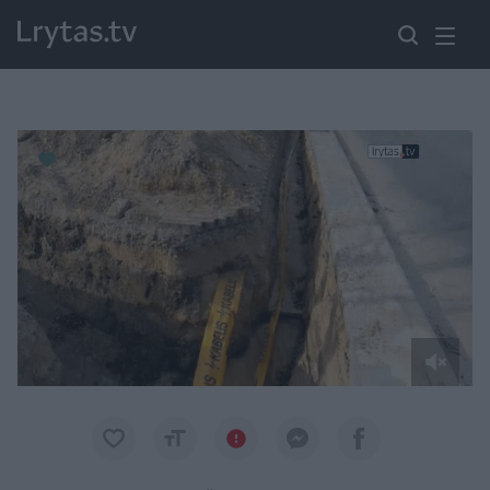
Paremkite Ukrainą