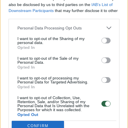
vaiko gyvybių išgelbėti nepavyko
also be disclosed by us to third parties on the
IAB’s List of
Žinios
|
Lietuvos diena
Downstream Participants
that may further disclose it to other
third parties.
00:00:57
Personal Data Processing Opt Outs
Savaitės vidurys nusimato karštas: temperatūra kils iki
32 laipsnių šilumos
I want to opt-out of the Sharing of my
personal data.
Žinios
|
Orai
Opted In
I want to opt-out of the Sale of my
Personal Data.
00:15:54
V. Zalužno pasisakymą laiko bandymu įsitvirtinti
Opted In
Ukrainos politikoje: jis yra neteisus
I want to opt-out of processing my
Laidos
|
Nauja diena
Personal Data for Targeted Advertising.
Opted In
I want to opt-out of Collection, Use,
00:00:57
Sinoptikai atsakė, kokiais orais užbaigsime darbo
Retention, Sale, and/or Sharing of my
Personal Data that Is Unrelated with the
savaitę: karščiai atsitrauks
Purposes for which it was collected.
Opted Out
Žinios
|
Orai
CONFIRM