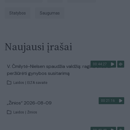
Statybos
Saugumas
Naujausi įrašai
00:44:27
V. Čmilytė-Nielsen spaudžia valdžią: ragina skubiai
peržiūrėti gynybos susitarimą
Laidos
|
ELTA savaitė
00:21:16
„Žinios“ 2026-08-09
Laidos
|
Žinios