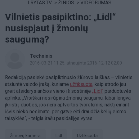
LRYTAS.TV
>
ŽINIOS
>
VIDEOBUMAS
Vilnietis pasipiktino: „Lidl“
nusispjaut į žmonių
saugumą?
Techninis
2016-03-21 11:25
, atnaujinta 2016-12-12 02:00
Redakciją pasiekė pasipiktinusio žiūrovo laiškas – vilnietis
atsiuntė vaizdo įrašą, kuriame
užfiksuota,
kaip atrodo jau
greit atsidarysiančios vieno iš sostinėje
„Lidl“
parduotuvės
aplinka. „Visiškai nesirūpina žmonių saugumu, labai lengva
įkristi į duobes, jos nėra aptvertos tvorelėmis, naktį einant
išvis nieko nesimato, per gatvę eiti draudžia kelių eismo
taisyklės“, - teigia įrašu pasidalijęs vyras.
Žiūrovų kamera
Lidl
užfiksuota