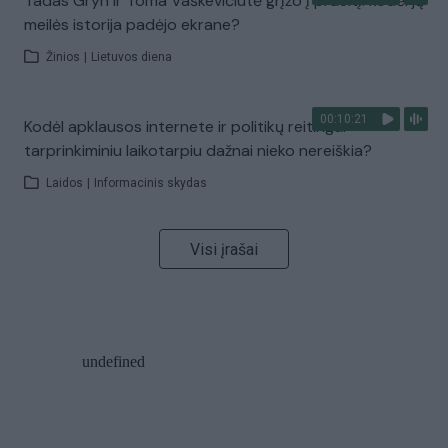
Tadas Gryn ir Toma Vaškevičiūtė grįžo į praeitį: kodėl jų
meilės istorija padėjo ekrane?
Žinios
|
Lietuvos diena
00:10:21
Kodėl apklausos internete ir politikų reitingai
tarprinkiminiu laikotarpiu dažnai nieko nereiškia?
Laidos
|
Informacinis skydas
Visi įrašai