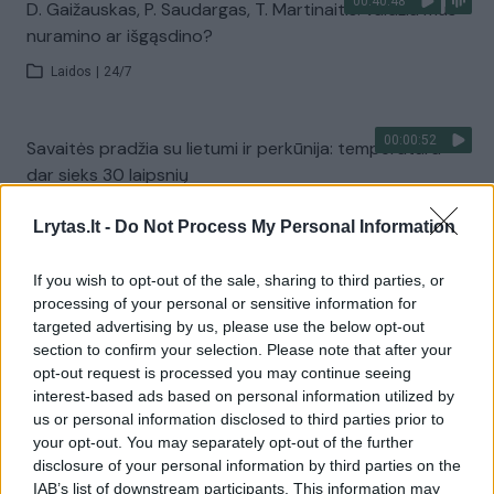
00:40:48
D. Gaižauskas, P. Saudargas, T. Martinaitis: valdžia mus
nuramino ar išgąsdino?
Laidos
|
24/7
00:00:52
Savaitės pradžia su lietumi ir perkūnija: temperatūra
dar sieks 30 laipsnių
Žinios
|
Orai
Lrytas.lt -
Do Not Process My Personal Information
If you wish to opt-out of the sale, sharing to third parties, or
Visi įrašai
processing of your personal or sensitive information for
targeted advertising by us, please use the below opt-out
section to confirm your selection. Please note that after your
opt-out request is processed you may continue seeing
Žiūrimiausi įrašai
interest-based ads based on personal information utilized by
us or personal information disclosed to third parties prior to
your opt-out. You may separately opt-out of the further
00:00:30
Vaizdai iš tragiškos avarijos Vilniaus r.: dviejų moterų ir
disclosure of your personal information by third parties on the
IAB’s list of downstream participants. This information may