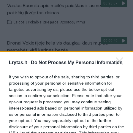
00:23:57
Vaidas Baumila apie meilės paieškas ir asmeninių
patirčių įkvėptas dainas
Laidos
|
Pokalbiai prie jūros. Atostogų ritmu
00:00:40
Dronai Vokietijoje kelia vis daugiau klausimų: du
pastebėti virš karinės bazės
Žinios
|
Pasaulis
Lrytas.lt -
Do Not Process My Personal Information
If you wish to opt-out of the sale, sharing to third parties, or
Visi įrašai
processing of your personal or sensitive information for
targeted advertising by us, please use the below opt-out
section to confirm your selection. Please note that after your
opt-out request is processed you may continue seeing
Žiūrimiausi įrašai
interest-based ads based on personal information utilized by
us or personal information disclosed to third parties prior to
your opt-out. You may separately opt-out of the further
disclosure of your personal information by third parties on the
00:00:30
Vaizdai iš tragiškos avarijos Vilniaus r.: dviejų moterų ir