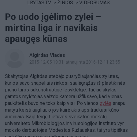
LRYTAS.TV
>
ŽINIOS
>
VIDEOBUMAS
Po uodo įgėlimo zylei –
mirtina liga ir navikais
apaugęs kūnas
Algirdas Vladas
2015-12-05 19:31
, atnaujinta 2016-12-11 23:55
Skaitytojas Algirdas stebėjo pusryčiaujančias zylutes,
kurios savo snapeliais rinkosi saulėgrąžas iš plastikinės
pieno taros sukonstruotoje lesyklėlėje. Tačiau akylas
gamtos mylėtojas vaizdo kamera užfiksavo, kad vienas
paukštelis buvo ne toks kaip visi. Po vienos
zylės
snapu
matyti keisti augliai, o jos kairė akis apsitraukusi kūno
audiniais. Kaip teigė Lietuvos sveikatos mokslų
universiteto Mikrobiologijos ir virusologijos instituto vyr.
mokslo darbuotojas Modestas Ružauskas, tai yra tipiškas
paukščių raupų pasireiškimo pavyzdys.