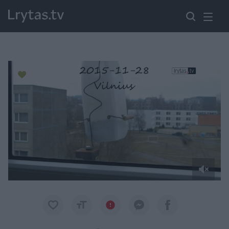
Paremkite Ukrainą