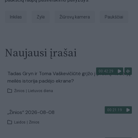
inkilas
Zylė
Žiūrovų kamera
paukščiai
Naujausi įrašai
00:42:29
Tadas Gryn ir Toma Vaškevičiūtė grįžo į praeitį: kodėl jų
meilės istorija padėjo ekrane?
Žinios
|
Lietuvos diena
00:21:19
„Žinios“ 2026-08-08
Laidos
|
Žinios