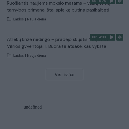
00:15:25
Ruošiantis naujiems mokslo metams – vaikų teisių
tarnybos primena: štai apie ką būtina pasikalbėti
Laidos
|
Nauja diena
00:14:33
Atliekų krizė nedingo – pradėjo skųstis Naujosios
Vilnios gyventojai: I. Budraitė atsakė, kas vyksta
Laidos
|
Nauja diena
Visi įrašai