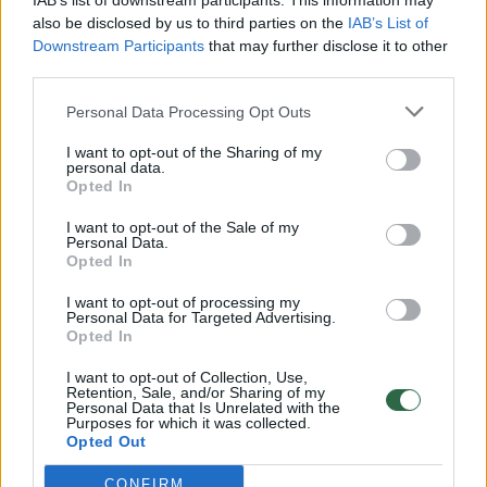
IAB’s list of downstream participants. This information may
vaiko gyvybių išgelbėti nepavyko
also be disclosed by us to third parties on the
IAB’s List of
Downstream Participants
that may further disclose it to other
Žinios
|
Lietuvos diena
third parties.
Personal Data Processing Opt Outs
00:00:57
Savaitės vidurys nusimato karštas: temperatūra kils iki
32 laipsnių šilumos
I want to opt-out of the Sharing of my
personal data.
Žinios
|
Orai
Opted In
I want to opt-out of the Sale of my
Personal Data.
00:15:54
V. Zalužno pasisakymą laiko bandymu įsitvirtinti
Opted In
Ukrainos politikoje: jis yra neteisus
I want to opt-out of processing my
Personal Data for Targeted Advertising.
Laidos
|
Nauja diena
Opted In
I want to opt-out of Collection, Use,
00:00:59
Retention, Sale, and/or Sharing of my
Nufilmavo, kaip patvino Vilniaus Vakarinis aplinkkelis:
Personal Data that Is Unrelated with the
vaizdas pribloškia
Purposes for which it was collected.
Opted Out
Žinios
|
Lietuvos diena
CONFIRM