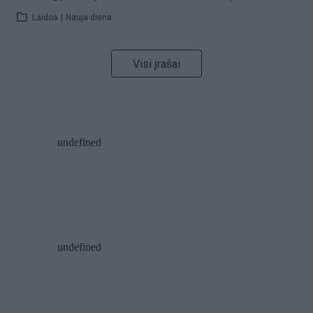
Laidos
|
Nauja diena
Visi įrašai