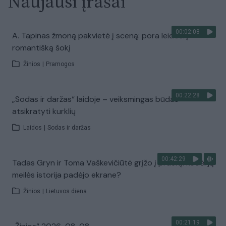
Naujausi įrašai
00:02:08
A. Tapinas žmoną pakvietė į sceną: pora leidosi į
romantišką šokį
Žinios
|
Pramogos
00:22:28
„Sodas ir daržas“ laidoje – veiksmingas būdas
atsikratyti kurklių
Laidos
|
Sodas ir daržas
00:42:29
Tadas Gryn ir Toma Vaškevičiūtė grįžo į praeitį: kodėl jų
meilės istorija padėjo ekrane?
Žinios
|
Lietuvos diena
00:21:19