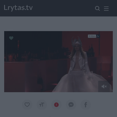
Paremkite Ukrainą