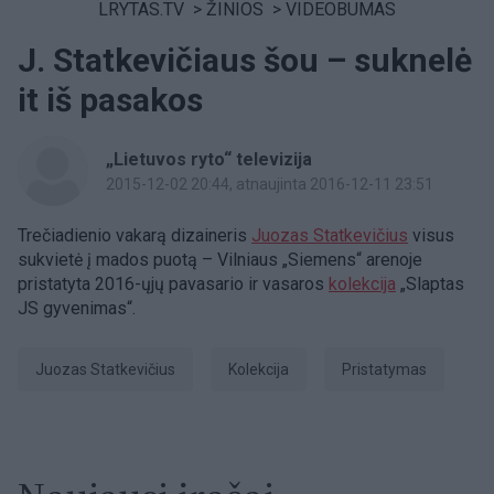
LRYTAS.TV
>
ŽINIOS
>
VIDEOBUMAS
J. Statkevičiaus šou – suknelė
it iš pasakos
„Lietuvos ryto“ televizija
2015-12-02 20:44
, atnaujinta 2016-12-11 23:51
Trečiadienio vakarą dizaineris
Juozas Statkevičius
visus
sukvietė į mados puotą – Vilniaus „Siemens“ arenoje
pristatyta 2016-ųjų pavasario ir vasaros
kolekcija
„Slaptas
JS gyvenimas“.
Juozas Statkevičius
Kolekcija
pristatymas