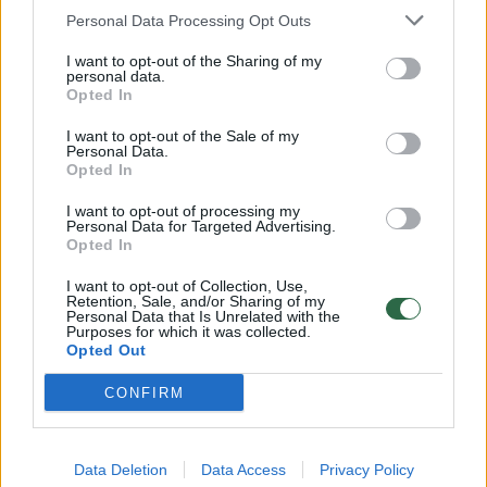
Žinios
|
Orai
Personal Data Processing Opt Outs
I want to opt-out of the Sharing of my
00:15:54
V. Zalužno pasisakymą laiko bandymu įsitvirtinti
personal data.
Opted In
Ukrainos politikoje: jis yra neteisus
I want to opt-out of the Sale of my
Laidos
|
Nauja diena
Personal Data.
Opted In
00:00:57
Sinoptikai atsakė, kokiais orais užbaigsime darbo
I want to opt-out of processing my
Personal Data for Targeted Advertising.
savaitę: karščiai atsitrauks
Opted In
Žinios
|
Orai
I want to opt-out of Collection, Use,
Retention, Sale, and/or Sharing of my
Personal Data that Is Unrelated with the
Purposes for which it was collected.
Visi įrašai
Opted Out
CONFIRM
Klausyk Lrytas.TV
Data Deletion
Data Access
Privacy Policy