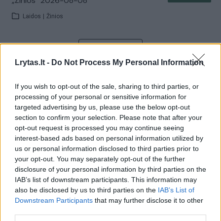
„Žinios“ 2026-08-08
Laidos
|
Žinios
Visi įrašai
Lrytas.lt -
Do Not Process My Personal Information
If you wish to opt-out of the sale, sharing to third parties, or
Žiūrimiausi įrašai
processing of your personal or sensitive information for
targeted advertising by us, please use the below opt-out
section to confirm your selection. Please note that after your
opt-out request is processed you may continue seeing
00:00:30
Vaizdai iš tragiškos avarijos Vilniaus r.: dviejų moterų ir
interest-based ads based on personal information utilized by
vaiko gyvybių išgelbėti nepavyko
us or personal information disclosed to third parties prior to
your opt-out. You may separately opt-out of the further
Žinios
|
Lietuvos diena
disclosure of your personal information by third parties on the
IAB’s list of downstream participants. This information may
also be disclosed by us to third parties on the
IAB’s List of
00:00:57
Savaitės vidurys nusimato karštas: temperatūra kils iki
Downstream Participants
that may further disclose it to other
32 laipsnių šilumos
third parties.