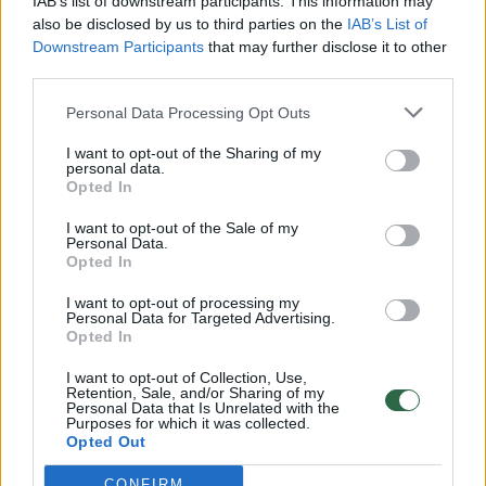
IAB’s list of downstream participants. This information may
vaikus: jiems kilusi grėsmė
also be disclosed by us to third parties on the
IAB’s List of
Downstream Participants
that may further disclose it to other
Žinios
|
Lietuvos diena
third parties.
Personal Data Processing Opt Outs
00:00:30
Vaizdai iš tragiškos avarijos Vilniaus r.: dviejų moterų ir
vaiko gyvybių išgelbėti nepavyko
I want to opt-out of the Sharing of my
personal data.
Žinios
Opted In
|
Lietuvos diena
I want to opt-out of the Sale of my
Personal Data.
00:00:59
Nufilmavo, kaip patvino Vilniaus Vakarinis aplinkkelis:
Opted In
vaizdas pribloškia
I want to opt-out of processing my
Personal Data for Targeted Advertising.
Žinios
|
Lietuvos diena
Opted In
I want to opt-out of Collection, Use,
00:02:01
Retention, Sale, and/or Sharing of my
„Pagarba pirmajai premjerei“: pasidalijo jautriais
Personal Data that Is Unrelated with the
prisiminimais apie Kazimierą Prunskienę
Purposes for which it was collected.
Opted Out
Žinios
|
Lietuvos diena
CONFIRM