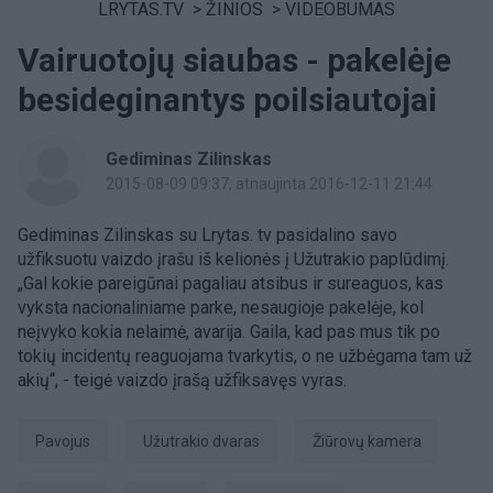
LRYTAS.TV
>
ŽINIOS
>
VIDEOBUMAS
Vairuotojų siaubas - pakelėje
besideginantys poilsiautojai
Gediminas Zilinskas
2015-08-09 09:37
, atnaujinta 2016-12-11 21:44
Gediminas Zilinskas su Lrytas. tv pasidalino savo
užfiksuotu vaizdo įrašu iš kelionės į Užutrakio paplūdimį.
„Gal kokie pareigūnai pagaliau atsibus ir sureaguos, kas
vyksta nacionaliniame parke, nesaugioje pakelėje, kol
neįvyko kokia nelaimė, avarija. Gaila, kad pas mus tik po
tokių incidentų reaguojama tvarkytis, o ne užbėgama tam už
akių“, - teigė vaizdo įrašą užfiksavęs vyras.
pavojus
Užutrakio dvaras
Žiūrovų kamera