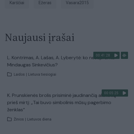
karščiai
ežeras
vasara2015
Naujausi įrašai
00:41:28
L. Kontrimas, A. Lašas, A. Lyberytė: ko nesupranta
Mindaugas Sinkevičius?
Laidos
|
Lietuva tiesiogiai
00:05:25
K. Prunskienės brolis prisiminė jaudinančią akimirką
prieš mirtį: „Tai buvo simbolinis mūsų pagerbimo
ženklas“
Žinios
|
Lietuvos diena