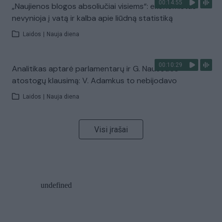
00:14:55
„Naujienos blogos absoliučiai visiems“: ekonomistas
nevynioja į vatą ir kalba apie liūdną statistiką
Laidos
|
Nauja diena
00:10:29
Analitikas aptarė parlamentarų ir G. Nausėdos
atostogų klausimą: V. Adamkus to nebijodavo
Laidos
|
Nauja diena
Visi įrašai