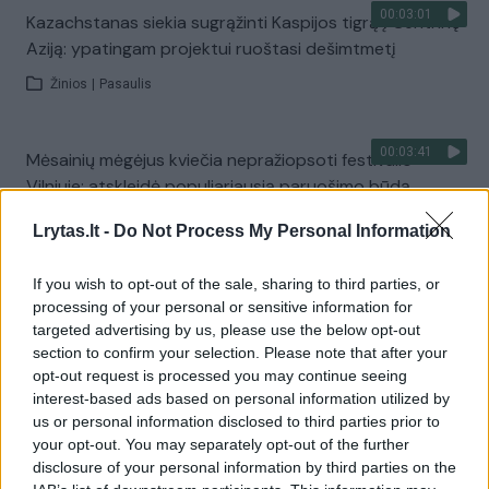
00:03:01
Kazachstanas siekia sugrąžinti Kaspijos tigrą į Centrinę
Aziją: ypatingam projektui ruoštasi dešimtmetį
Žinios
|
Pasaulis
00:03:41
Mėsainių mėgėjus kviečia nepražiopsoti festivalio
Vilniuje: atskleidė populiariausią paruošimo būdą
Žinios
|
Lietuvos diena
Lrytas.lt -
Do Not Process My Personal Information
If you wish to opt-out of the sale, sharing to third parties, or
Visi įrašai
processing of your personal or sensitive information for
targeted advertising by us, please use the below opt-out
section to confirm your selection. Please note that after your
opt-out request is processed you may continue seeing
Žiūrimiausi įrašai
interest-based ads based on personal information utilized by
us or personal information disclosed to third parties prior to
your opt-out. You may separately opt-out of the further
disclosure of your personal information by third parties on the
00:00:49
Pateikė daugiau detalių apie iš tėvų paimtus šešis