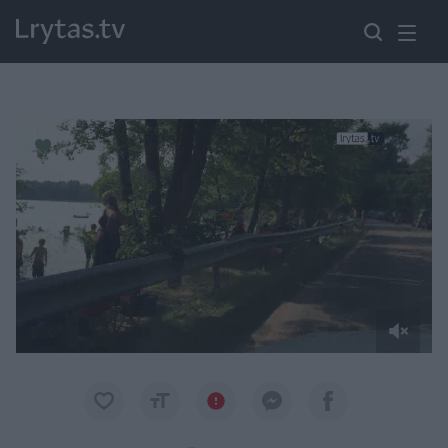
Paremkite Ukrainą