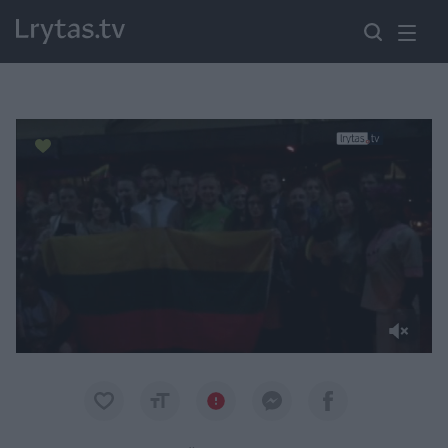
Paremkite Ukrainą