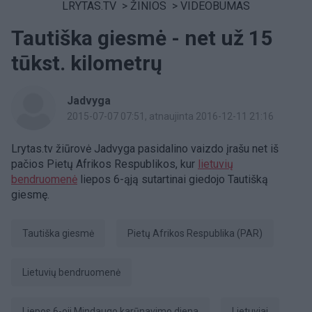
LRYTAS.TV
>
ŽINIOS
>
VIDEOBUMAS
Tautiška giesmė - net už 15
tūkst. kilometrų
Jadvyga
2015-07-07 07:51
, atnaujinta 2016-12-11 21:16
Lrytas.tv žiūrovė Jadvyga pasidalino vaizdo įrašu net iš
pačios Pietų Afrikos Respublikos, kur
lietuvių
bendruomenė
liepos 6-ąją sutartinai giedojo Tautišką
giesmę.
Tautiška giesmė
Pietų Afrikos Respublika (PAR)
lietuvių bendruomenė
Liepos 6-oji Mindaugo karūnavimo diena
lietuviai