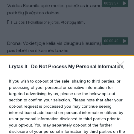
00:23:57
Vaidas Baumila apie meilės paieškas ir asmeninių
patirčių įkvėptas dainas
Laidos
|
Pokalbiai prie jūros. Atostogų ritmu
00:00:40
Dronai Vokietijoje kelia vis daugiau klausimų: du
pastebėti virš karinės bazės
Žinios
|
Pasaulis
Lrytas.lt -
Do Not Process My Personal Information
Visi įrašai
If you wish to opt-out of the sale, sharing to third parties, or
processing of your personal or sensitive information for
targeted advertising by us, please use the below opt-out
section to confirm your selection. Please note that after your
Žiūrimiausi įrašai
opt-out request is processed you may continue seeing
interest-based ads based on personal information utilized by
us or personal information disclosed to third parties prior to
your opt-out. You may separately opt-out of the further
00:00:30
Vaizdai iš tragiškos avarijos Vilniaus r.: dviejų moterų ir
disclosure of your personal information by third parties on the