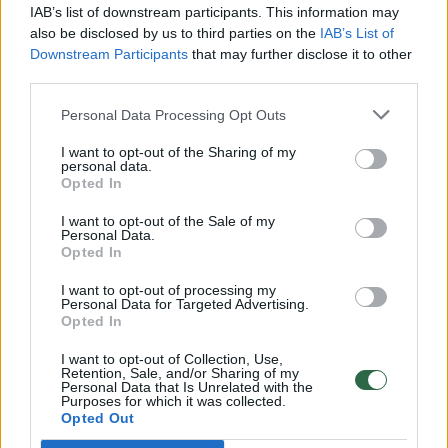
vaiko gyvybių išgelbėti nepavyko
IAB’s list of downstream participants. This information may
also be disclosed by us to third parties on the
IAB’s List of
Žinios
|
Lietuvos diena
Downstream Participants
that may further disclose it to other
third parties.
00:00:57
Savaitės vidurys nusimato karštas: temperatūra kils iki
Personal Data Processing Opt Outs
32 laipsnių šilumos
I want to opt-out of the Sharing of my
personal data.
Žinios
|
Orai
Opted In
I want to opt-out of the Sale of my
00:15:54
Personal Data.
V. Zalužno pasisakymą laiko bandymu įsitvirtinti
Opted In
Ukrainos politikoje: jis yra neteisus
I want to opt-out of processing my
Laidos
|
Nauja diena
Personal Data for Targeted Advertising.
Opted In
00:05:25
I want to opt-out of Collection, Use,
K. Prunskienės brolis prisiminė jaudinančią akimirką
Retention, Sale, and/or Sharing of my
prieš mirtį: „Tai buvo simbolinis mūsų pagerbimo
Personal Data that Is Unrelated with the
Purposes for which it was collected.
ženklas“
Opted Out
Žinios
|
Lietuvos diena