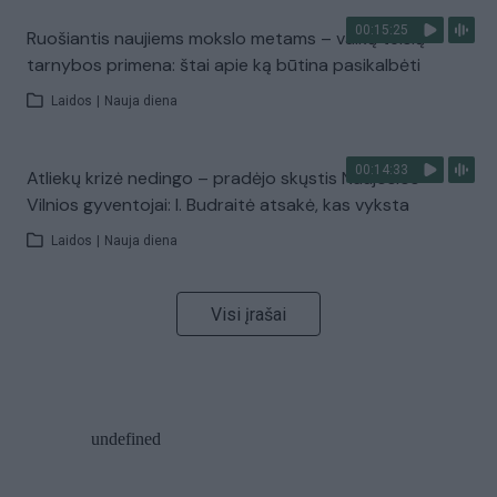
00:15:25
Ruošiantis naujiems mokslo metams – vaikų teisių
tarnybos primena: štai apie ką būtina pasikalbėti
Laidos
|
Nauja diena
00:14:33
Atliekų krizė nedingo – pradėjo skųstis Naujosios
Vilnios gyventojai: I. Budraitė atsakė, kas vyksta
Laidos
|
Nauja diena
Visi įrašai