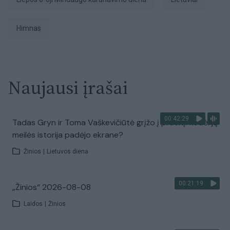
himnas
Naujausi įrašai
00:42:29
Tadas Gryn ir Toma Vaškevičiūtė grįžo į praeitį: kodėl jų
meilės istorija padėjo ekrane?
Žinios
|
Lietuvos diena
00:21:19
„Žinios“ 2026-08-08
Laidos
|
Žinios