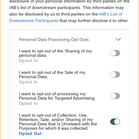
disclosure of your personal information by third parties on the
00:00:30
Vaizdai iš tragiškos avarijos Vilniaus r.: dviejų moterų ir
IAB’s list of downstream participants. This information may
vaiko gyvybių išgelbėti nepavyko
also be disclosed by us to third parties on the
IAB’s List of
Downstream Participants
that may further disclose it to other
Žinios
|
Lietuvos diena
third parties.
Personal Data Processing Opt Outs
00:00:57
Savaitės vidurys nusimato karštas: temperatūra kils iki
32 laipsnių šilumos
I want to opt-out of the Sharing of my
personal data.
Žinios
|
Orai
Opted In
I want to opt-out of the Sale of my
Personal Data.
00:15:54
V. Zalužno pasisakymą laiko bandymu įsitvirtinti
Opted In
Ukrainos politikoje: jis yra neteisus
I want to opt-out of processing my
Personal Data for Targeted Advertising.
Laidos
|
Nauja diena
Opted In
I want to opt-out of Collection, Use,
00:05:25
Retention, Sale, and/or Sharing of my
K. Prunskienės brolis prisiminė jaudinančią akimirką
Personal Data that Is Unrelated with the
prieš mirtį: „Tai buvo simbolinis mūsų pagerbimo
Purposes for which it was collected.
Opted Out
ženklas“