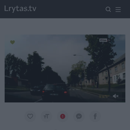
Paremkite Ukrainą