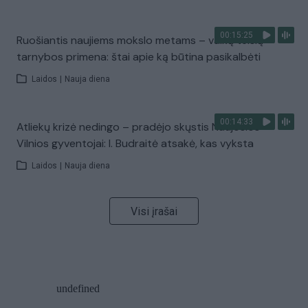
00:15:25
Ruošiantis naujiems mokslo metams – vaikų teisių
tarnybos primena: štai apie ką būtina pasikalbėti
Laidos
|
Nauja diena
00:14:33
Atliekų krizė nedingo – pradėjo skųstis Naujosios
Vilnios gyventojai: I. Budraitė atsakė, kas vyksta
Laidos
|
Nauja diena
Visi įrašai