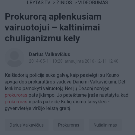
LRYTAS.TV
>
ŽINIOS
>
VIDEOBUMAS
Prokurorą aplenkusiam
vairuotojui – kaltinimai
chuliganizmu kely
Darius Valkavičius
2014-05-11 10:28
, atnaujinta 2016-12-11 12:40
Kaišiadorių policija suka galvą, kaip pasielgti su Kauno
apygardos prokuratūros vadovu Dariumi Valkavičiumi. Dėl
lenkimo pamokyti vairuotoją Nerijų Česonį norėjęs
prokuroras
pats įklimpo. Jo pateiktame įraše nustatyta, kad
prokuroras
ir pats pažeidė Kelių eismo taisykles -
gyvenvietėje viršijo leistą greitį.
Darius Valkavičius
prokuroras
nušalinimas