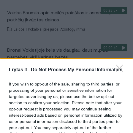
00:23:57
Vaidas Baumila apie meilės paieškas ir asmeninių
patirčių įkvėptas dainas
Laidos
|
Pokalbiai prie jūros. Atostogų ritmu
00:00:40
Dronai Vokietijoje kelia vis daugiau klausimų: du
pastebėti virš karinės bazės
Žinios
|
Pasaulis
Lrytas.lt -
Do Not Process My Personal Information
If you wish to opt-out of the sale, sharing to third parties, or
Visi įrašai
processing of your personal or sensitive information for
targeted advertising by us, please use the below opt-out
section to confirm your selection. Please note that after your
opt-out request is processed you may continue seeing
Žiūrimiausi įrašai
interest-based ads based on personal information utilized by
us or personal information disclosed to third parties prior to
your opt-out. You may separately opt-out of the further