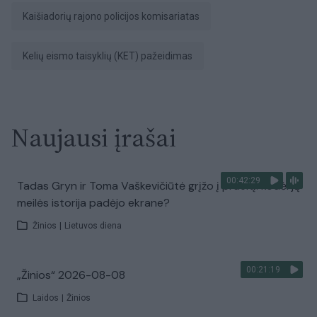
Kaišiadorių rajono policijos komisariatas
Kelių eismo taisyklių (KET) pažeidimas
Naujausi įrašai
00:42:29
Tadas Gryn ir Toma Vaškevičiūtė grįžo į praeitį: kodėl jų
meilės istorija padėjo ekrane?
Žinios
|
Lietuvos diena
00:21:19
„Žinios“ 2026-08-08
Laidos
|
Žinios