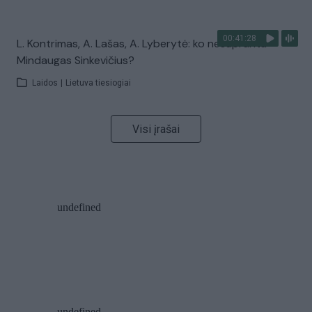
00:41:28
L. Kontrimas, A. Lašas, A. Lyberytė: ko nesupranta
Mindaugas Sinkevičius?
Laidos
|
Lietuva tiesiogiai
Visi įrašai