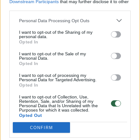
Downstream Participants
that may further disclose it to other
third parties.
00:00:30
Vaizdai iš tragiškos avarijos Vilniaus r.: dviejų moterų ir
vaiko gyvybių išgelbėti nepavyko
Personal Data Processing Opt Outs
Žinios
|
Lietuvos diena
I want to opt-out of the Sharing of my
personal data.
Opted In
00:00:59
Nufilmavo, kaip patvino Vilniaus Vakarinis aplinkkelis:
I want to opt-out of the Sale of my
vaizdas pribloškia
Personal Data.
Opted In
Žinios
|
Lietuvos diena
I want to opt-out of processing my
Personal Data for Targeted Advertising.
Opted In
00:02:01
„Pagarba pirmajai premjerei“: pasidalijo jautriais
I want to opt-out of Collection, Use,
prisiminimais apie Kazimierą Prunskienę
Retention, Sale, and/or Sharing of my
Personal Data that Is Unrelated with the
Žinios
|
Lietuvos diena
Purposes for which it was collected.
Opted Out
CONFIRM
Visi įrašai