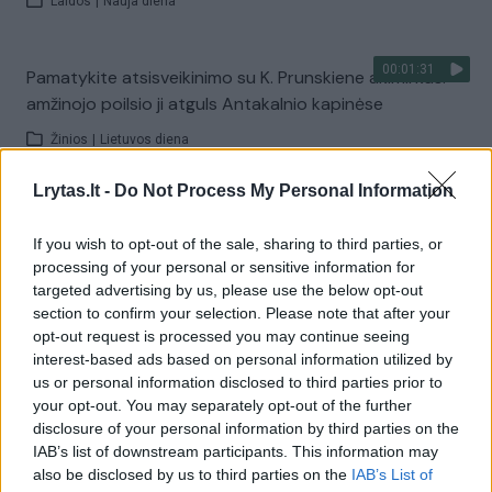
Laidos
|
Nauja diena
00:01:31
Pamatykite atsisveikinimo su K. Prunskiene akimirkas:
amžinojo poilsio ji atguls Antakalnio kapinėse
Žinios
|
Lietuvos diena
Lrytas.lt -
Do Not Process My Personal Information
Visi įrašai
If you wish to opt-out of the sale, sharing to third parties, or
processing of your personal or sensitive information for
targeted advertising by us, please use the below opt-out
Žiūrimiausi įrašai
section to confirm your selection. Please note that after your
opt-out request is processed you may continue seeing
interest-based ads based on personal information utilized by
us or personal information disclosed to third parties prior to
00:00:49
Pateikė daugiau detalių apie iš tėvų paimtus šešis
your opt-out. You may separately opt-out of the further
vaikus: jiems kilusi grėsmė
disclosure of your personal information by third parties on the
IAB’s list of downstream participants. This information may
Žinios
|
Lietuvos diena
also be disclosed by us to third parties on the
IAB’s List of