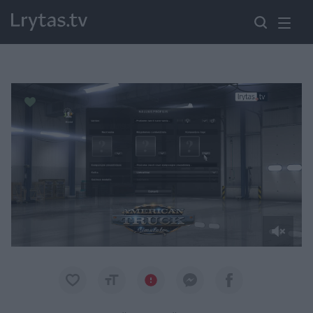
Paremkite Ukrainą