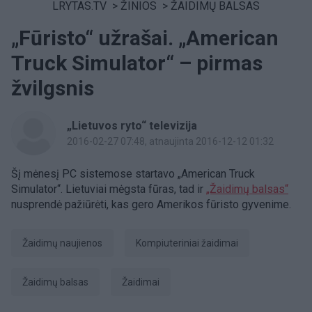
LRYTAS.TV
>
ŽINIOS
>
ŽAIDIMŲ BALSAS
„Fūristo“ užrašai. „American
Truck Simulator“ – pirmas
žvilgsnis
„Lietuvos ryto“ televizija
2016-02-27 07:48
, atnaujinta 2016-12-12 01:32
Šį mėnesį PC sistemose startavo „American Truck
Simulator“. Lietuviai mėgsta fūras, tad ir
„Žaidimų balsas“
nusprendė pažiūrėti, kas gero Amerikos fūristo gyvenime.
žaidimų naujienos
kompiuteriniai žaidimai
žaidimų balsas
Žaidimai