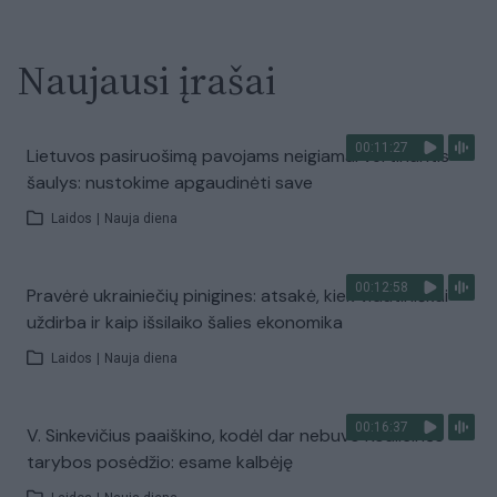
Naujausi įrašai
00:11:27
Lietuvos pasiruošimą pavojams neigiamai vertinantis
šaulys: nustokime apgaudinėti save
Laidos
|
Nauja diena
00:12:58
Pravėrė ukrainiečių pinigines: atsakė, kiek vidutiniškai
uždirba ir kaip išsilaiko šalies ekonomika
Laidos
|
Nauja diena
00:16:37
V. Sinkevičius paaiškino, kodėl dar nebuvo Koalicinės
tarybos posėdžio: esame kalbėję