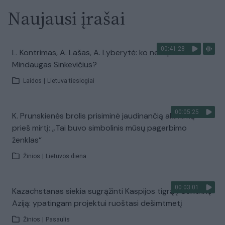
Naujausi įrašai
00:41:28
L. Kontrimas, A. Lašas, A. Lyberytė: ko nesupranta
Mindaugas Sinkevičius?
Laidos
|
Lietuva tiesiogiai
00:05:25
K. Prunskienės brolis prisiminė jaudinančią akimirką
prieš mirtį: „Tai buvo simbolinis mūsų pagerbimo
ženklas“
Žinios
|
Lietuvos diena
00:03:01
Kazachstanas siekia sugrąžinti Kaspijos tigrą į Centrinę
Aziją: ypatingam projektui ruoštasi dešimtmetį
Žinios
|
Pasaulis