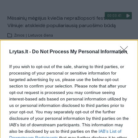
00:03:41
Mėsainių mėgėjus kviečia nepražiopsoti festivalio
Vilniuje: atskleidė populiariausią paruošimo būdą
Žinios
|
Lietuvos diena
Lrytas.lt -
Do Not Process My Personal Information
Visi įrašai
If you wish to opt-out of the sale, sharing to third parties, or
processing of your personal or sensitive information for
targeted advertising by us, please use the below opt-out
Žiūrimiausi įrašai
section to confirm your selection. Please note that after your
opt-out request is processed you may continue seeing
interest-based ads based on personal information utilized by
us or personal information disclosed to third parties prior to
00:00:49
Pateikė daugiau detalių apie iš tėvų paimtus šešis
your opt-out. You may separately opt-out of the further
vaikus: jiems kilusi grėsmė
disclosure of your personal information by third parties on the
IAB’s list of downstream participants. This information may
Žinios
|
Lietuvos diena
also be disclosed by us to third parties on the
IAB’s List of
Downstream Participants
that may further disclose it to other