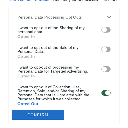
third parties.
00:00:30
Vaizdai iš tragiškos avarijos Vilniaus r.: dviejų moterų ir
vaiko gyvybių išgelbėti nepavyko
Personal Data Processing Opt Outs
Žinios
|
Lietuvos diena
I want to opt-out of the Sharing of my
personal data.
Opted In
00:00:59
Nufilmavo, kaip patvino Vilniaus Vakarinis aplinkkelis:
I want to opt-out of the Sale of my
vaizdas pribloškia
Personal Data.
Opted In
Žinios
|
Lietuvos diena
I want to opt-out of processing my
Personal Data for Targeted Advertising.
Opted In
00:02:01
„Pagarba pirmajai premjerei“: pasidalijo jautriais
prisiminimais apie Kazimierą Prunskienę
I want to opt-out of Collection, Use,
Retention, Sale, and/or Sharing of my
Personal Data that Is Unrelated with the
Žinios
|
Lietuvos diena
Purposes for which it was collected.
Opted Out
Visi įrašai
CONFIRM