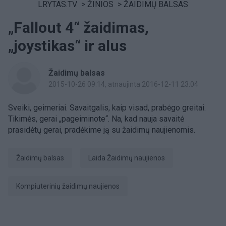
LRYTAS.TV
>
ŽINIOS
>
ŽAIDIMŲ BALSAS
„Fallout 4“ žaidimas,
„joystikas“ ir alus
Žaidimų balsas
2015-10-26 09:14
, atnaujinta 2016-12-11 23:04
Sveiki, geimeriai. Savaitgalis, kaip visad, prabėgo greitai.
Tikimės, gerai „pageiminote“. Na, kad nauja savaitė
prasidėtų gerai, pradėkime ją su žaidimų naujienomis.
žaidimų balsas
laida Žaidimų naujienos
kompiuterinių žaidimų naujienos