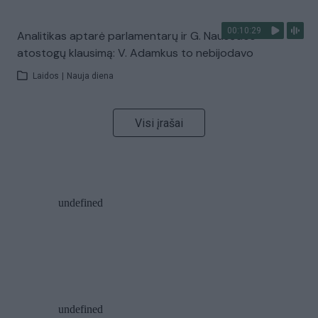
00:10:29
Analitikas aptarė parlamentarų ir G. Nausėdos
atostogų klausimą: V. Adamkus to nebijodavo
Laidos
|
Nauja diena
Visi įrašai