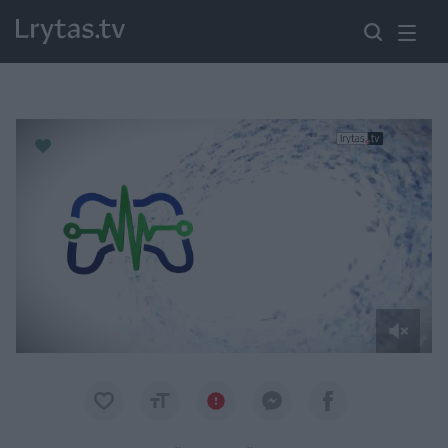
Paremkite Ukrainą