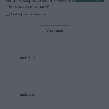
Karšta A. Kasparavičiaus ir Ž Pavilionio diskusija: Rusija
– Europos šeimos narė?
Laidos
|
Lietuva tiesiogiai
Visi įrašai