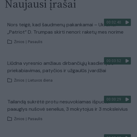
Naujausi įrašai
00:02:40
Nors teigė, kad šaudmenų pakankamai – Ukrainai
„Patriot“ D. Trumpas skirti nenori: raketų mes norime
Žinios
|
Pasaulis
00:03:52
Liūdna vyresnio amžiaus dirbančiųjų kasdienybė –
priekabiavimas, patyčios ir užgaulūs įvardžiai
Žinios
|
Lietuvos diena
00:00:29
Tailandą sukrėtė protu nesuvokiamas išpuolis:
paauglys nušovė senelius, 3 mokytojus ir 3 moksleivius
Žinios
|
Pasaulis