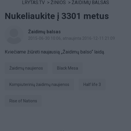
LRYTAS.TV
>
ŽINIOS
>
ŽAIDIMŲ BALSAS
Nukeliaukite į 3301 metus
Žaidimų balsas
2015-06-30 10:06
, atnaujinta 2016-12-11 21:09
Kviečiame žiūrėti naujausią „Žaidimų balso“ laidą.
žaidimų naujienos
Black Mesa
kompiuterinių žaidimų naujienos
Half life 3
Rise of Nations