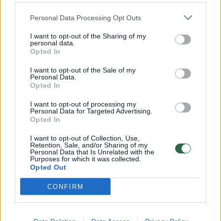
32 laipsnių šilumos
Personal Data Processing Opt Outs
Žinios
|
Orai
I want to opt-out of the Sharing of my
personal data.
00:00:59
Nufilmavo, kaip patvino Vilniaus Vakarinis aplinkkelis:
Opted In
vaizdas pribloškia
I want to opt-out of the Sale of my
Personal Data.
Žinios
|
Lietuvos diena
Opted In
I want to opt-out of processing my
00:15:54
Personal Data for Targeted Advertising.
V. Zalužno pasisakymą laiko bandymu įsitvirtinti
Opted In
Ukrainos politikoje: jis yra neteisus
I want to opt-out of Collection, Use,
Laidos
|
Nauja diena
Retention, Sale, and/or Sharing of my
Personal Data that Is Unrelated with the
Purposes for which it was collected.
Opted Out
Visi įrašai
CONFIRM