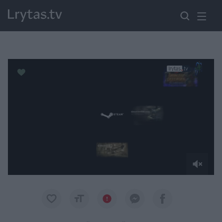
Paremkite Ukrainą