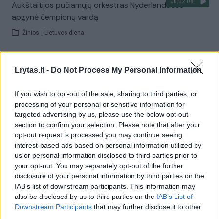
00:02:08
Aukštaitijos pučiamųjų orkestras Nyderlanduose
apgynė čempionų vardą
Žinios
|
Lietuvos diena
Visi įrašai
Lrytas.lt -
Do Not Process My Personal Information
If you wish to opt-out of the sale, sharing to third parties, or
processing of your personal or sensitive information for
Žiūrimiausi įrašai
targeted advertising by us, please use the below opt-out
section to confirm your selection. Please note that after your
opt-out request is processed you may continue seeing
00:00:30
interest-based ads based on personal information utilized by
Vaizdai iš tragiškos avarijos Vilniaus r.: dviejų moterų ir
us or personal information disclosed to third parties prior to
vaiko gyvybių išgelbėti nepavyko
your opt-out. You may separately opt-out of the further
Žinios
|
Lietuvos diena
disclosure of your personal information by third parties on the
IAB’s list of downstream participants. This information may
also be disclosed by us to third parties on the
IAB’s List of
00:00:57
Downstream Participants
that may further disclose it to other
Savaitės vidurys nusimato karštas: temperatūra kils iki
third parties.