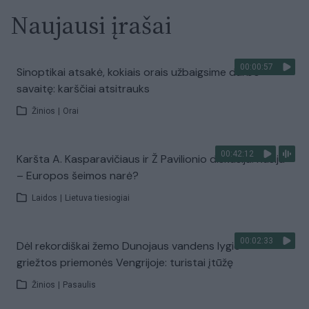
Naujausi įrašai
00:00:57
Sinoptikai atsakė, kokiais orais užbaigsime darbo
savaitę: karščiai atsitrauks
Žinios
|
Orai
00:42:12
Karšta A. Kasparavičiaus ir Ž Pavilionio diskusija: Rusija
– Europos šeimos narė?
Laidos
|
Lietuva tiesiogiai
00:02:33
Dėl rekordiškai žemo Dunojaus vandens lygio –
griežtos priemonės Vengrijoje: turistai įtūžę
Žinios
|
Pasaulis