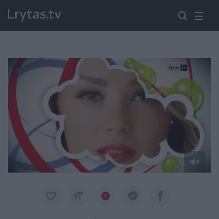
Paremkite Ukrainą