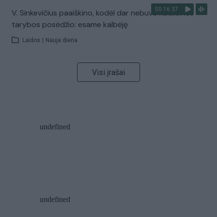
00:16:37
V. Sinkevičius paaiškino, kodėl dar nebuvo Koalicinės
tarybos posėdžio: esame kalbėję
Laidos
|
Nauja diena
Visi įrašai