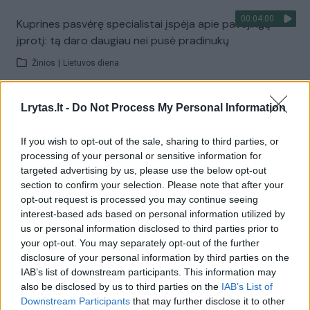
00:04:00
Kuprines pasvėrę specialistai įspėja apie pavojingą
įprotį: tą daro daugiau nei pusė pradinukų
Žinios
|
Lietuvos diena
Lrytas.lt -
Do Not Process My Personal Information
Visi įrašai
If you wish to opt-out of the sale, sharing to third parties, or
processing of your personal or sensitive information for
Žiūrimiausi įrašai
targeted advertising by us, please use the below opt-out
section to confirm your selection. Please note that after your
opt-out request is processed you may continue seeing
interest-based ads based on personal information utilized by
00:00:30
Vaizdai iš tragiškos avarijos Vilniaus r.: dviejų moterų ir
us or personal information disclosed to third parties prior to
vaiko gyvybių išgelbėti nepavyko
your opt-out. You may separately opt-out of the further
disclosure of your personal information by third parties on the
Žinios
|
Lietuvos diena
IAB’s list of downstream participants. This information may
also be disclosed by us to third parties on the
IAB’s List of
Downstream Participants
that may further disclose it to other
00:00:57