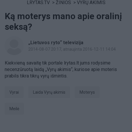
LRYTAS.TV
>
ŽINIOS
>
VYRŲ AKIMIS
Ką moterys mano apie oralinį
seksą?
„Lietuvos ryto“ televizija
2014-08-07 20:17
, atnaujinta 2016-12-11 14:04
Kiekvieną savaitę tik portale lrytas.lt jums rodysime
necenzūruotą laidą „Vyrų akimis“, kuriose apie moteris
prabils tikra tikrų vyrų išmintis.
vyrai
laida Vyrų akimis
Moterys
Meilė