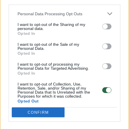
Savaitės vidurys nusimato karštas: temperatūra kils iki
third parties.
32 laipsnių šilumos
Personal Data Processing Opt Outs
Žinios
|
Orai
I want to opt-out of the Sharing of my
personal data.
Opted In
00:00:59
Nufilmavo, kaip patvino Vilniaus Vakarinis aplinkkelis:
vaizdas pribloškia
I want to opt-out of the Sale of my
Personal Data.
Opted In
Žinios
|
Lietuvos diena
I want to opt-out of processing my
Personal Data for Targeted Advertising.
00:00:55
Avarija Vilniuje: į stotelę įsirėžęs automobilis sužalojo
Opted In
dvi moteris
I want to opt-out of Collection, Use,
Retention, Sale, and/or Sharing of my
Žinios
|
Lietuvos diena
Personal Data that Is Unrelated with the
Purposes for which it was collected.
Opted Out
Visi įrašai
CONFIRM