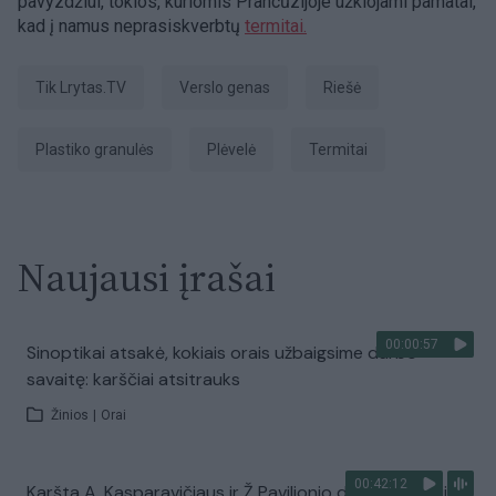
pavyzdžiui, tokios, kuriomis Prancūzijoje užklojami pamatai,
kad į namus neprasiskverbtų
termitai.
tik Lrytas.TV
verslo genas
Riešė
plastiko granulės
plėvelė
termitai
Naujausi įrašai
00:00:57
Sinoptikai atsakė, kokiais orais užbaigsime darbo
savaitę: karščiai atsitrauks
Žinios
|
Orai
00:42:12
Karšta A. Kasparavičiaus ir Ž Pavilionio diskusija: Rusija