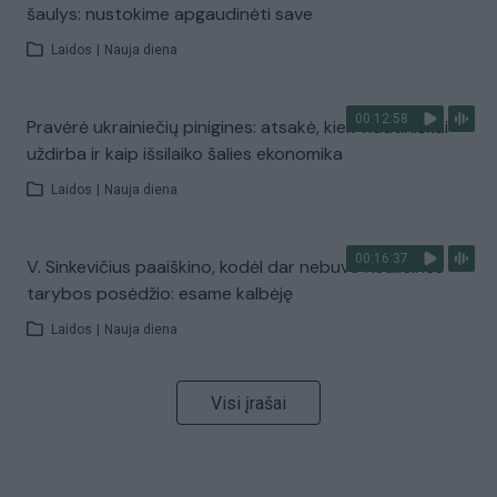
šaulys: nustokime apgaudinėti save
Laidos
|
Nauja diena
00:12:58
Pravėrė ukrainiečių pinigines: atsakė, kiek vidutiniškai
uždirba ir kaip išsilaiko šalies ekonomika
Laidos
|
Nauja diena
00:16:37
V. Sinkevičius paaiškino, kodėl dar nebuvo Koalicinės
tarybos posėdžio: esame kalbėję
Laidos
|
Nauja diena
Visi įrašai