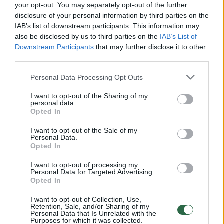
Žiūrimiausi įrašai
your opt-out. You may separately opt-out of the further
disclosure of your personal information by third parties on the
IAB’s list of downstream participants. This information may
also be disclosed by us to third parties on the
IAB’s List of
00:00:30
Vaizdai iš tragiškos avarijos Vilniaus r.: dviejų moterų ir
Downstream Participants
that may further disclose it to other
vaiko gyvybių išgelbėti nepavyko
third parties.
Žinios
|
Lietuvos diena
Personal Data Processing Opt Outs
I want to opt-out of the Sharing of my
personal data.
00:00:57
Savaitės vidurys nusimato karštas: temperatūra kils iki
Opted In
32 laipsnių šilumos
I want to opt-out of the Sale of my
Žinios
|
Orai
Personal Data.
Opted In
I want to opt-out of processing my
00:00:59
Nufilmavo, kaip patvino Vilniaus Vakarinis aplinkkelis:
Personal Data for Targeted Advertising.
Opted In
vaizdas pribloškia
I want to opt-out of Collection, Use,
Žinios
|
Lietuvos diena
Retention, Sale, and/or Sharing of my
Personal Data that Is Unrelated with the
Purposes for which it was collected.