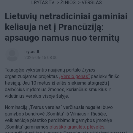
LRYTAS.TV
>
ŽINIOS
>
VERSLAS
Lietuvių netradiciniai gaminiai
keliauja net į Prancūziją:
apsaugo namus nuo termitų
lrytas.lt
2026-06-15 08:00
Tauragėje vykstantis naujienų portalo
Lrytas
organizuojamas projektas
„Verslo genas“
pasiekė finišo
tiesiąją. Jau 10 metus iš eilės siekiama atsigręžti į
darbščius ir įdomius žmones, kuriančius smulkius ir
vidutinius verslus visoje šalyje.
Nominaciją „Tvarus verslas“ verčiausia nugalėti buvo
gamybos bendrovė „Somlita“ iš Vilniaus r. Riešėje,
veikiančioje plastiko perdirbimo ir gamybos įmonėje
„Somlita“ gaminamos
plastiko granulės,
plėvelės,