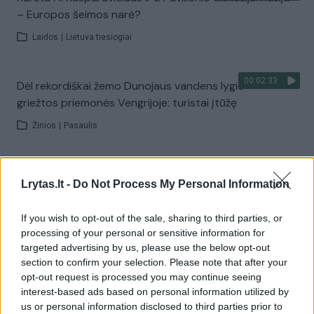
– Europos šeimos narė?
Laidos
|
Lietuva tiesiogiai
00:02:33
Dėl rekordiškai žemo Dunojaus vandens lygio –
griežtos priemonės Vengrijoje: turistai įtūžę
Žinios
|
Pasaulis
00:04:00
Kuprines pasvėrę specialistai įspėja apie pavojingą
Lrytas.lt -
Do Not Process My Personal Information
įprotį: tą daro daugiau nei pusė pradinukų
Žinios
|
Lietuvos diena
If you wish to opt-out of the sale, sharing to third parties, or
processing of your personal or sensitive information for
targeted advertising by us, please use the below opt-out
Visi įrašai
section to confirm your selection. Please note that after your
opt-out request is processed you may continue seeing
interest-based ads based on personal information utilized by
us or personal information disclosed to third parties prior to