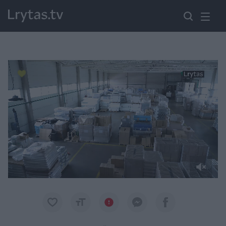
Paremkite Ukrainą