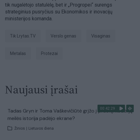
tik nugalėtojo statulėlę, bet ir „Progropei“ surengs
strateginius pusryčius su Ekonomikos ir inovacijų
ministerijos komanda.
tik Lrytas.TV
verslo genas
Visaginas
metalas
protezai
Naujausi įrašai
00:42:29
Tadas Gryn ir Toma Vaškevičiūtė grįžo į praeitį: kodėl jų
meilės istorija padėjo ekrane?
Žinios
|
Lietuvos diena