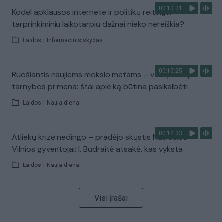
00:10:21
Kodėl apklausos internete ir politikų reitingai
tarprinkiminiu laikotarpiu dažnai nieko nereiškia?
Laidos
|
Informacinis skydas
00:15:25
Ruošiantis naujiems mokslo metams – vaikų teisių
tarnybos primena: štai apie ką būtina pasikalbėti
Laidos
|
Nauja diena
00:14:33
Atliekų krizė nedingo – pradėjo skųstis Naujosios
Vilnios gyventojai: I. Budraitė atsakė, kas vyksta
Laidos
|
Nauja diena
Visi įrašai