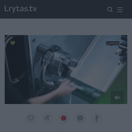
Paremkite Ukrainą