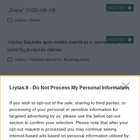
00:21:19
„Žinios“ 2026-08-08
Laidos
|
Žinios
00:23:57
Vaidas Baumila apie meilės paieškas ir asmeninių
patirčių įkvėptas dainas
Laidos
|
Pokalbiai prie jūros. Atostogų ritmu
00:00:40
Dronai Vokietijoje kelia vis daugiau klausimų: du
Lrytas.lt -
Do Not Process My Personal Information
pastebėti virš karinės bazės
Žinios
|
Pasaulis
If you wish to opt-out of the sale, sharing to third parties, or
processing of your personal or sensitive information for
targeted advertising by us, please use the below opt-out
Visi įrašai
section to confirm your selection. Please note that after your
opt-out request is processed you may continue seeing
interest-based ads based on personal information utilized by