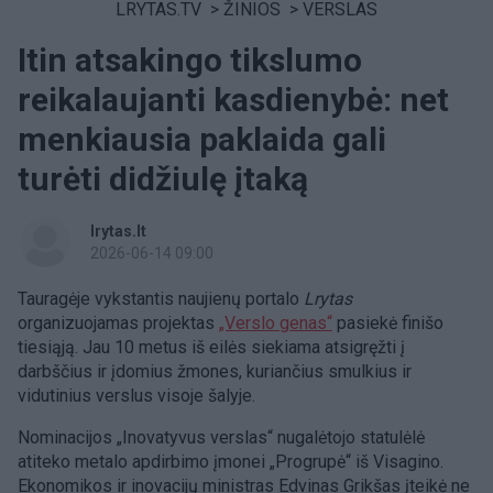
LRYTAS.TV
>
ŽINIOS
>
VERSLAS
Itin atsakingo tikslumo
reikalaujanti kasdienybė: net
menkiausia paklaida gali
turėti didžiulę įtaką
lrytas.lt
2026-06-14 09:00
Tauragėje vykstantis naujienų portalo
Lrytas
organizuojamas projektas
„Verslo genas“
pasiekė finišo
tiesiąją. Jau 10 metus iš eilės siekiama atsigręžti į
darbščius ir įdomius žmones, kuriančius smulkius ir
vidutinius verslus visoje šalyje.
Nominacijos „Inovatyvus verslas“ nugalėtojo statulėlė
atiteko metalo apdirbimo įmonei „Progrupė“ iš Visagino.
Ekonomikos ir inovacijų ministras Edvinas Grikšas įteikė ne