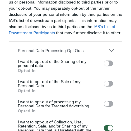
us or personal information disclosed to third parties prior to
Žiūrimiausi įrašai
your opt-out. You may separately opt-out of the further
disclosure of your personal information by third parties on the
IAB’s list of downstream participants. This information may
also be disclosed by us to third parties on the
IAB’s List of
00:00:30
Vaizdai iš tragiškos avarijos Vilniaus r.: dviejų moterų ir
Downstream Participants
that may further disclose it to other
vaiko gyvybių išgelbėti nepavyko
third parties.
Žinios
|
Lietuvos diena
Personal Data Processing Opt Outs
I want to opt-out of the Sharing of my
00:00:57
personal data.
Savaitės vidurys nusimato karštas: temperatūra kils iki
Opted In
32 laipsnių šilumos
I want to opt-out of the Sale of my
Žinios
|
Orai
Personal Data.
Opted In
I want to opt-out of processing my
00:15:54
V. Zalužno pasisakymą laiko bandymu įsitvirtinti
Personal Data for Targeted Advertising.
Ukrainos politikoje: jis yra neteisus
Opted In
Laidos
|
Nauja diena
I want to opt-out of Collection, Use,
Retention, Sale, and/or Sharing of my
Personal Data that Is Unrelated with the