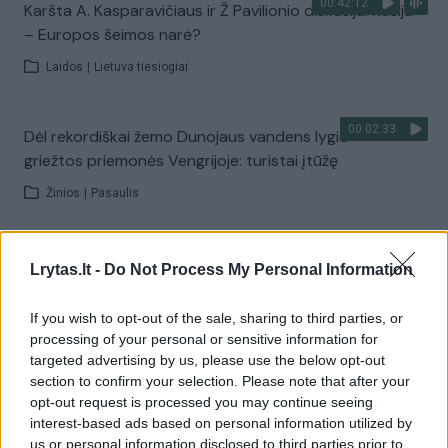
00:42:12
Karšta A. Kasparavičiaus ir Ž Pavilionio diskusija: Rusija
– Europos šeimos narė?
Laidos
|
Lietuva tiesiogiai
00:02:33
Dėl rekordiškai žemo Dunojaus vandens lygio –
griežtos priemonės Vengrijoje: turistai įtūžę
Žinios
|
Pasaulis
00:04:00
Kuprines pasvėrę specialistai įspėja apie pavojingą
Lrytas.lt -
Do Not Process My Personal Information
įprotį: tą daro daugiau nei pusė pradinukų
If you wish to opt-out of the sale, sharing to third parties, or
Žinios
|
Lietuvos diena
processing of your personal or sensitive information for
targeted advertising by us, please use the below opt-out
section to confirm your selection. Please note that after your
Visi įrašai
opt-out request is processed you may continue seeing
interest-based ads based on personal information utilized by
us or personal information disclosed to third parties prior to