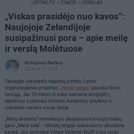
LRYTAS.TV
>
ŽINIOS
>
VERSLAS
„Viskas prasidėjo nuo kavos“:
Naujojoje Zelandijoje
susipažinusi pora – apie meilę
ir verslą Molėtuose
Kristijonas Bartkus
2026-06-11 12:00
Tauragėje vykstantis naujienų portalo
Lrytas
organizuojamas projektas
„Verslo genas“
pasiekė finišo
tiesiąją. Jau 10 metus iš eilės siekiama atsigręžti į
darbščius ir įdomius žmones, kuriančius smulkius ir
vidutinius verslus visoje šalyje.
„Metų atradimo“ nominacijos daugiausia komisijos balsų
gavo „Maža sala“ – Molėtų turguje veikia kavos skrudykla-
kavinė. Jos šeiminkai Viltarė Večkytė-Wolff ir jos vyras