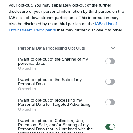
your opt-out. You may separately opt-out of the further
Žiūrimiausi įrašai
disclosure of your personal information by third parties on the
IAB’s list of downstream participants. This information may
also be disclosed by us to third parties on the
IAB’s List of
00:00:30
Downstream Participants
that may further disclose it to other
Vaizdai iš tragiškos avarijos Vilniaus r.: dviejų moterų ir
third parties.
vaiko gyvybių išgelbėti nepavyko
Personal Data Processing Opt Outs
Žinios
|
Lietuvos diena
I want to opt-out of the Sharing of my
personal data.
00:00:57
Savaitės vidurys nusimato karštas: temperatūra kils iki
Opted In
32 laipsnių šilumos
I want to opt-out of the Sale of my
Personal Data.
Žinios
|
Orai
Opted In
I want to opt-out of processing my
00:00:59
Personal Data for Targeted Advertising.
Nufilmavo, kaip patvino Vilniaus Vakarinis aplinkkelis:
Opted In
vaizdas pribloškia
I want to opt-out of Collection, Use,
Žinios
|
Lietuvos diena
Retention, Sale, and/or Sharing of my
Personal Data that Is Unrelated with the