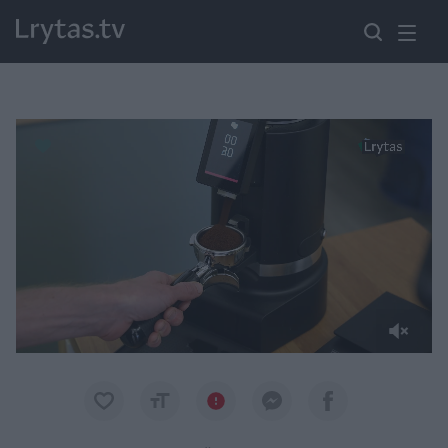
Paremkite Ukrainą