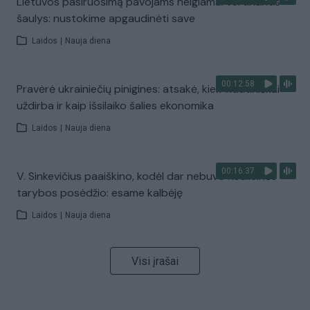
Lietuvos pasiruošimą pavojams neigiamai vertinantis
šaulys: nustokime apgaudinėti save
Laidos
|
Nauja diena
00:12:58
Pravėrė ukrainiečių pinigines: atsakė, kiek vidutiniškai
uždirba ir kaip išsilaiko šalies ekonomika
Laidos
|
Nauja diena
00:16:37
V. Sinkevičius paaiškino, kodėl dar nebuvo Koalicinės
tarybos posėdžio: esame kalbėję
Laidos
|
Nauja diena
Visi įrašai