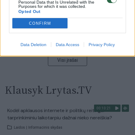
Personal Data that Is Unrelated with the
Žinios
|
Lietuvos diena
Purposes for which it was collected.
Opted Out
00:15:54
V. Zalužno pasisakymą laiko bandymu įsitvirtinti
CONFIRM
Ukrainos politikoje: jis yra neteisus
Laidos
|
Nauja diena
Data Deletion
Data Access
Privacy Policy
Visi įrašai
Klausyk Lrytas.TV
00:10:21
Kodėl apklausos internete ir politikų reitingai
tarprinkiminiu laikotarpiu dažnai nieko nereiškia?
Laidos
|
Informacinis skydas