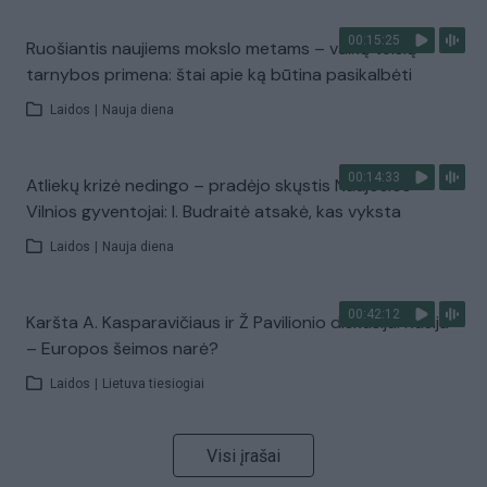
00:15:25
Ruošiantis naujiems mokslo metams – vaikų teisių
tarnybos primena: štai apie ką būtina pasikalbėti
Laidos
|
Nauja diena
00:14:33
Atliekų krizė nedingo – pradėjo skųstis Naujosios
Vilnios gyventojai: I. Budraitė atsakė, kas vyksta
Laidos
|
Nauja diena
00:42:12
Karšta A. Kasparavičiaus ir Ž Pavilionio diskusija: Rusija
– Europos šeimos narė?
Laidos
|
Lietuva tiesiogiai
Visi įrašai