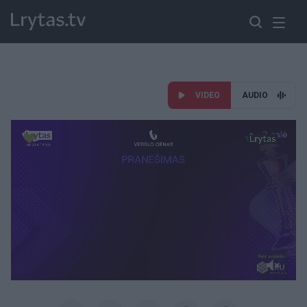
VIDEO
AUDIO
Paremkite Ukrainą