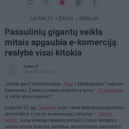
LRYTAS.TV
>
ŽINIOS
>
VERSLAS
Pasaulinių gigantų veikla
mitais apgaubia e-komerciją:
realybė visai kitokia
lrytas.lt
2026-06-03 07:36
„Verslo geno“ konferencijoje
„Pigu.lt
Martketplace“ vadovas
Raimondas Žilėnas pristatė pranešimą tema –
„E-komercija:
ar vartai atviri visiems?“.
Gegužės 22-ąją
Tauragėje
įvyko viena didžiausių regioninės
ekonomikos ir verslo konferencijų Lietuvoje –
„Verslo
genas“,
kurią surengė naujienų portalas
Lrytas
. Renginys
subūrė verslo lyderius, politikus, ekonomistus, savivaldos