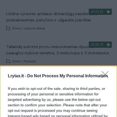
00:03:52
Liūdna vyresnio amžiaus dirbančiųjų kasdienybė –
priekabiavimas, patyčios ir užgaulūs įvardžiai
Žinios
|
Lietuvos diena
00:00:29
Tailandą sukrėtė protu nesuvokiamas išpuolis:
paauglys nušovė senelius, 3 mokytojus ir 3 moksleivius
Žinios
|
Pasaulis
Lrytas.lt -
Do Not Process My Personal Information
00:02:08
Aukštaitijos pučiamųjų orkestras Nyderlanduose
apgynė čempionų vardą
If you wish to opt-out of the sale, sharing to third parties, or
processing of your personal or sensitive information for
Žinios
|
Lietuvos diena
targeted advertising by us, please use the below opt-out
section to confirm your selection. Please note that after your
opt-out request is processed you may continue seeing
Visi įrašai
interest-based ads based on personal information utilized by