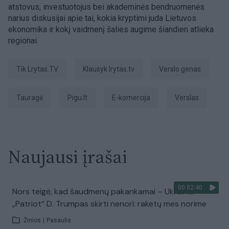
atstovus, investuotojus bei akademinės bendruomenės
narius diskusijai apie tai, kokia kryptimi juda Lietuvos
ekonomika ir kokį vaidmenį šalies augime šiandien atlieka
regionai.
tik Lrytas.TV
Klausyk lrytas.tv
verslo genas
Tauragė
Pigu.lt
e-komercija
Verslas
Naujausi įrašai
00:02:40
Nors teigė, kad šaudmenų pakankamai – Ukrainai
„Patriot“ D. Trumpas skirti nenori: raketų mes norime
Žinios
|
Pasaulis