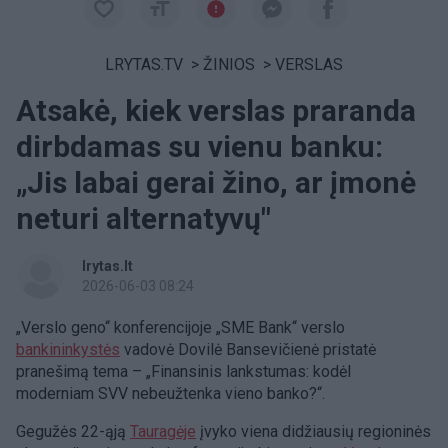
LRYTAS.TV
>
ŽINIOS
>
VERSLAS
Atsakė, kiek verslas praranda
dirbdamas su vienu banku:
„Jis labai gerai žino, ar įmonė
neturi alternatyvų"
lrytas.lt
2026-06-03 08:24
„Verslo geno“ konferencijoje „SME Bank“ verslo
bankininkystės
vadovė Dovilė Bansevičienė pristatė
pranešimą tema – „Finansinis lankstumas: kodėl
moderniam SVV nebeužtenka vieno banko?“.
Gegužės 22-ąją
Tauragėje
įvyko viena didžiausių regioninės