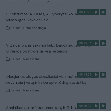
00:41:28
L. Kontrimas, A. Lašas, A. Lyberytė: ko nesupranta
Mindaugas Sinkevičius?
Laidos
|
Lietuva tiesiogiai
00:15:54
V. Zalužno pasisakymą laiko bandymu įsitvirtinti
Ukrainos politikoje: jis yra neteisus
Laidos
|
Nauja diena
00:14:55
„Naujienos blogos absoliučiai visiems“: ekonomistas
nevynioja į vatą ir kalba apie liūdną statistiką
Laidos
|
Nauja diena
00:10:29
Analitikas aptarė parlamentarų ir G. Nausėdos