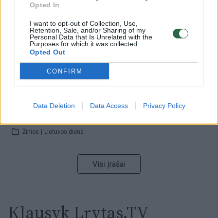
Opted In
Žinios
|
Lietuvos diena
I want to opt-out of Collection, Use,
Retention, Sale, and/or Sharing of my
Personal Data that Is Unrelated with the
00:00:59
Nufilmavo, kaip patvino Vilniaus Vakarinis aplinkkelis:
Purposes for which it was collected.
Opted Out
vaizdas pribloškia
Žinios
|
Lietuvos diena
CONFIRM
00:02:01
„Pagarba pirmajai premjerei“: pasidalijo jautriais
Data Deletion
Data Access
Privacy Policy
prisiminimais apie Kazimierą Prunskienę
Žinios
|
Lietuvos diena
Visi įrašai
Klausyk Lrytas.TV