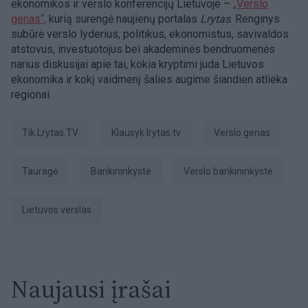
ekonomikos ir verslo konferencijų Lietuvoje –
„Verslo
genas“,
kurią surengė naujienų portalas
Lrytas
. Renginys
subūrė verslo lyderius, politikus, ekonomistus, savivaldos
atstovus, investuotojus bei akademinės bendruomenės
narius diskusijai apie tai, kokia kryptimi juda Lietuvos
ekonomika ir kokį vaidmenį šalies augime šiandien atlieka
regionai.
tik Lrytas.TV
Klausyk lrytas.tv
verslo genas
Tauragė
bankininkystė
verslo bankininkystė
Lietuvos verslas
Naujausi įrašai