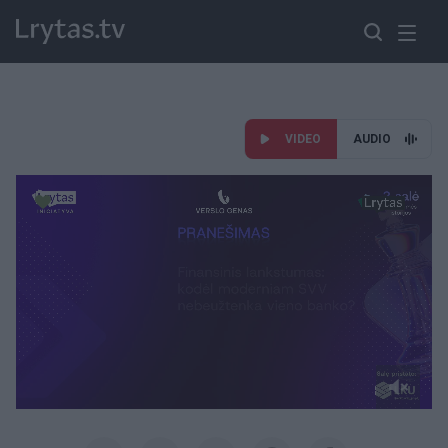
VIDEO
AUDIO
Paremkite Ukrainą