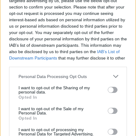
targeted advertising by us, please use the below opt-out
Mindaugas Sinkevičius?
section to confirm your selection. Please note that after your
opt-out request is processed you may continue seeing
Laidos
|
Lietuva tiesiogiai
interest-based ads based on personal information utilized by
us or personal information disclosed to third parties prior to
your opt-out. You may separately opt-out of the further
Visi įrašai
disclosure of your personal information by third parties on the
IAB’s list of downstream participants. This information may
also be disclosed by us to third parties on the
IAB’s List of
Downstream Participants
that may further disclose it to other
Žiūrimiausi įrašai
third parties.
Personal Data Processing Opt Outs
00:00:49
Pateikė daugiau detalių apie iš tėvų paimtus šešis
I want to opt-out of the Sharing of my
personal data.
vaikus: jiems kilusi grėsmė
Opted In
Žinios
|
Lietuvos diena
I want to opt-out of the Sale of my
Personal Data.
Opted In
00:00:30
Vaizdai iš tragiškos avarijos Vilniaus r.: dviejų moterų ir
I want to opt-out of processing my
vaiko gyvybių išgelbėti nepavyko
Personal Data for Targeted Advertising.