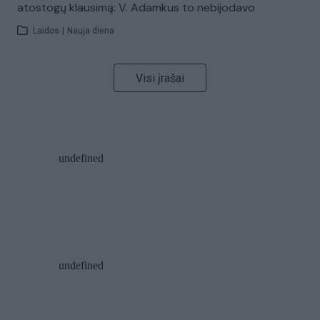
atostogų klausimą: V. Adamkus to nebijodavo
Laidos
|
Nauja diena
Visi įrašai