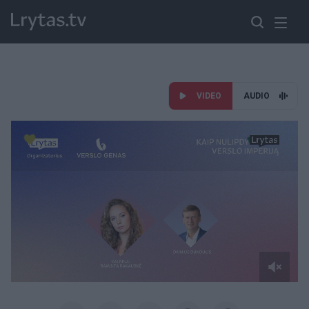
VIDEO
AUDIO
Paremkite Ukrainą