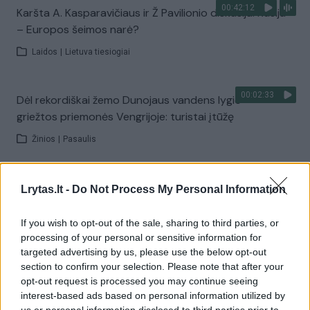
00:42:12
Karšta A. Kasparavičiaus ir Ž Pavilionio diskusija: Rusija
– Europos šeimos narė?
Laidos
|
Lietuva tiesiogiai
00:02:33
Dėl rekordiškai žemo Dunojaus vandens lygio –
griežtos priemonės Vengrijoje: turistai įtūžę
Žinios
|
Pasaulis
00:04:00
Kuprines pasvėrę specialistai įspėja apie pavojingą
Lrytas.lt -
Do Not Process My Personal Information
įprotį: tą daro daugiau nei pusė pradinukų
If you wish to opt-out of the sale, sharing to third parties, or
Žinios
|
Lietuvos diena
processing of your personal or sensitive information for
targeted advertising by us, please use the below opt-out
section to confirm your selection. Please note that after your
Visi įrašai
opt-out request is processed you may continue seeing
interest-based ads based on personal information utilized by