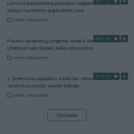
00:11:27
Lietuvos pasiruošimą pavojams neigiamai vertinantis
šaulys: nustokime apgaudinėti save
Laidos
|
Nauja diena
00:12:58
Pravėrė ukrainiečių pinigines: atsakė, kiek vidutiniškai
uždirba ir kaip išsilaiko šalies ekonomika
Laidos
|
Nauja diena
00:16:37
V. Sinkevičius paaiškino, kodėl dar nebuvo Koalicinės
tarybos posėdžio: esame kalbėję
Laidos
|
Nauja diena
Visi įrašai