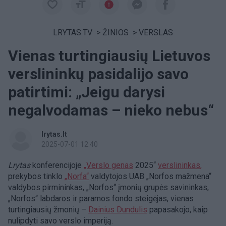
LRYTAS.TV
>
ŽINIOS
>
VERSLAS
Vienas turtingiausių Lietuvos
verslininkų pasidalijo savo
patirtimi: „Jeigu darysi
negalvodamas – nieko nebus“
lrytas.lt
2025-07-01 12:40
Lrytas
konferencijoje
„Verslo genas
2025“
verslininkas,
prekybos tinklo
„Norfa“
valdytojos UAB „Norfos mažmena“
valdybos pirmininkas, „Norfos“ įmonių grupės savininkas,
„Norfos“ labdaros ir paramos fondo steigėjas, vienas
turtingiausių žmonių –
Dainius Dundulis
papasakojo, kaip
nulipdyti savo verslo imperiją.