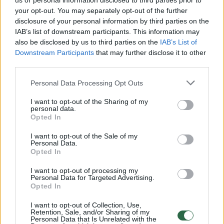
us or personal information disclosed to third parties prior to
your opt-out. You may separately opt-out of the further
Žiūrimiausi įrašai
disclosure of your personal information by third parties on the
IAB’s list of downstream participants. This information may
also be disclosed by us to third parties on the
IAB’s List of
Downstream Participants
that may further disclose it to other
00:00:30
Vaizdai iš tragiškos avarijos Vilniaus r.: dviejų moterų ir
third parties.
vaiko gyvybių išgelbėti nepavyko
Personal Data Processing Opt Outs
Žinios
|
Lietuvos diena
I want to opt-out of the Sharing of my
personal data.
00:00:57
Opted In
Savaitės vidurys nusimato karštas: temperatūra kils iki
32 laipsnių šilumos
I want to opt-out of the Sale of my
Personal Data.
Žinios
|
Orai
Opted In
I want to opt-out of processing my
Personal Data for Targeted Advertising.
00:00:59
Nufilmavo, kaip patvino Vilniaus Vakarinis aplinkkelis:
Opted In
vaizdas pribloškia
I want to opt-out of Collection, Use,
Žinios
|
Lietuvos diena
Retention, Sale, and/or Sharing of my
Personal Data that Is Unrelated with the