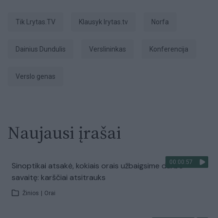
tik Lrytas.TV
Klausyk lrytas.tv
Norfa
Dainius Dundulis
verslininkas
konferencija
verslo genas
Naujausi įrašai
00:00:57
Sinoptikai atsakė, kokiais orais užbaigsime darbo
savaitę: karščiai atsitrauks
Žinios
|
Orai