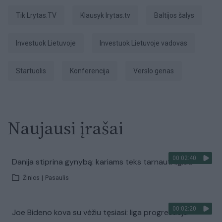
tik Lrytas.TV
Klausyk lrytas.tv
Baltijos šalys
Investuok Lietuvoje
Investuok Lietuvoje vadovas
startuolis
konferencija
verslo genas
Naujausi įrašai
00:02:40
Danija stiprina gynybą: kariams teks tarnauti ilgiau
Žinios
|
Pasaulis
00:02:20
Joe Bideno kova su vėžiu tęsiasi: liga progresuoja