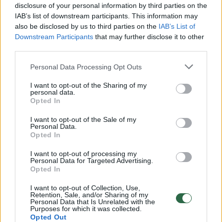
disclosure of your personal information by third parties on the
IAB’s list of downstream participants. This information may
00:00:30
Vaizdai iš tragiškos avarijos Vilniaus r.: dviejų moterų ir
also be disclosed by us to third parties on the
IAB’s List of
vaiko gyvybių išgelbėti nepavyko
Downstream Participants
that may further disclose it to other
third parties.
Žinios
|
Lietuvos diena
Personal Data Processing Opt Outs
00:00:57
I want to opt-out of the Sharing of my
Savaitės vidurys nusimato karštas: temperatūra kils iki
personal data.
32 laipsnių šilumos
Opted In
Žinios
|
Orai
I want to opt-out of the Sale of my
Personal Data.
Opted In
00:15:54
V. Zalužno pasisakymą laiko bandymu įsitvirtinti
I want to opt-out of processing my
Ukrainos politikoje: jis yra neteisus
Personal Data for Targeted Advertising.
Opted In
Laidos
|
Nauja diena
I want to opt-out of Collection, Use,
Retention, Sale, and/or Sharing of my
Personal Data that Is Unrelated with the
Purposes for which it was collected.
00:00:57
Sinoptikai atsakė, kokiais orais užbaigsime darbo
Opted Out