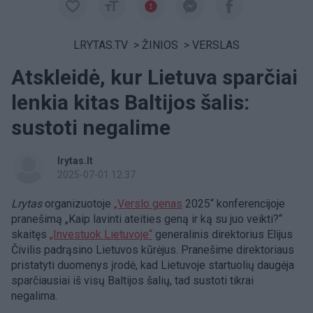
LRYTAS.TV
>
ŽINIOS
>
VERSLAS
Atskleidė, kur Lietuva sparčiai
lenkia kitas Baltijos šalis:
sustoti negalime
lrytas.lt
2025-07-01 12:37
Lrytas
organizuotoje
„Verslo genas
2025“ konferencijoje
pranešimą „Kaip lavinti ateities geną ir ką su juo veikti?“
skaitęs
„Investuok Lietuvoje“
generalinis direktorius Elijus
Čivilis padrąsino Lietuvos kūrėjus. Pranešime direktoriaus
pristatyti duomenys įrodė, kad Lietuvoje startuolių daugėja
sparčiausiai iš visų Baltijos šalių, tad sustoti tikrai
negalima.