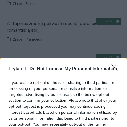
Žinios
|
Pasaulis
00:02:08
A. Tapinas žmoną pakvietė į sceną: pora leidosi į
romantišką šokį
Žinios
|
Pramogos
00:22:28
„Sodas ir daržas“ laidoje – veiksmingas būdas
atsikratyti kurklių
Lrytas.lt -
Do Not Process My Personal Information
Laidos
|
Sodas ir daržas
If you wish to opt-out of the sale, sharing to third parties, or
processing of your personal or sensitive information for
Visi įrašai
targeted advertising by us, please use the below opt-out
section to confirm your selection. Please note that after your
opt-out request is processed you may continue seeing
interest-based ads based on personal information utilized by
Žiūrimiausi įrašai
us or personal information disclosed to third parties prior to
your opt-out. You may separately opt-out of the further