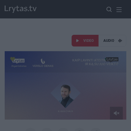
VIDEO
AUDIO
Paremkite Ukrainą