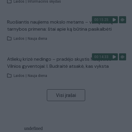
Laidos
|
Informacinis skydas
00:15:25
Ruošiantis naujiems mokslo metams – vaikų teisių
tarnybos primena: štai apie ką būtina pasikalbėti
Laidos
|
Nauja diena
00:14:33
Atliekų krizė nedingo – pradėjo skųstis Naujosios
Vilnios gyventojai: I. Budraitė atsakė, kas vyksta
Laidos
|
Nauja diena
Visi įrašai