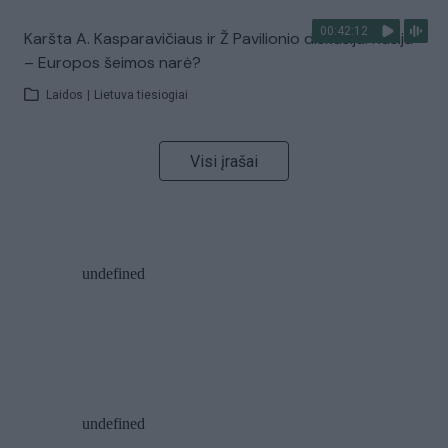
00:42:12
Karšta A. Kasparavičiaus ir Ž Pavilionio diskusija: Rusija
– Europos šeimos narė?
Laidos
|
Lietuva tiesiogiai
Visi įrašai