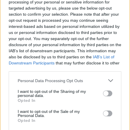
processing of your personal or sensitive information for
targeted advertising by us, please use the below opt-out
00:03:38
Vilniaus savivaldybė atsisako rusų kalbos paslaugų:
section to confirm your selection. Please note that after your
pokyčiai laukia ir mokyklose
opt-out request is processed you may continue seeing
interest-based ads based on personal information utilized by
Žinios
|
Lietuvos diena
us or personal information disclosed to third parties prior to
your opt-out. You may separately opt-out of the further
disclosure of your personal information by third parties on the
Visi įrašai
IAB’s list of downstream participants. This information may
also be disclosed by us to third parties on the
IAB’s List of
Downstream Participants
that may further disclose it to other
third parties.
Žiūrimiausi įrašai
Personal Data Processing Opt Outs
I want to opt-out of the Sharing of my
personal data.
00:00:30
Vaizdai iš tragiškos avarijos Vilniaus r.: dviejų moterų ir
Opted In
vaiko gyvybių išgelbėti nepavyko
I want to opt-out of the Sale of my
Žinios
|
Lietuvos diena
Personal Data.
Opted In