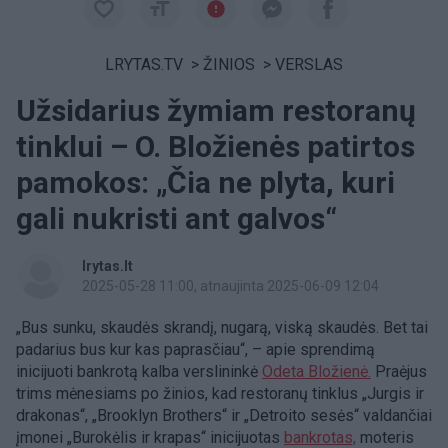
LRYTAS.TV
>
ŽINIOS
>
VERSLAS
Užsidarius žymiam restoranų
tinklui – O. Bložienės patirtos
pamokos: „Čia ne plyta, kuri
gali nukristi ant galvos“
lrytas.lt
2025-05-28 11:00
, atnaujinta 2025-06-09 12:04
„Bus sunku, skaudės skrandį, nugarą, viską skaudės. Bet tai
padarius bus kur kas paprasčiau“, – apie sprendimą
inicijuoti bankrotą kalba verslininkė
Odeta Bložienė.
Praėjus
trims mėnesiams po žinios, kad restoranų tinklus „Jurgis ir
drakonas“, „Brooklyn Brothers“ ir „Detroito sesės“ valdančiai
įmonei „Burokėlis ir krapas“ inicijuotas
bankrotas,
moteris