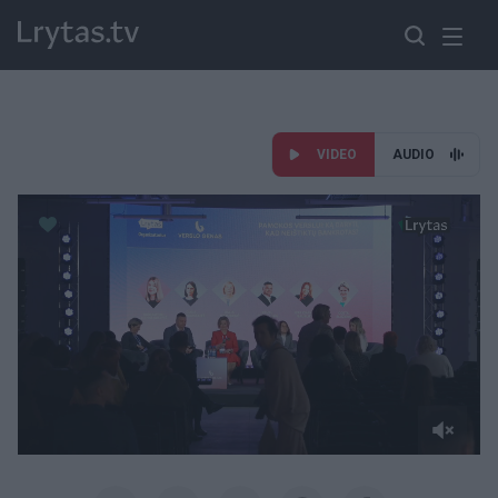
VIDEO
AUDIO
Paremkite Ukrainą