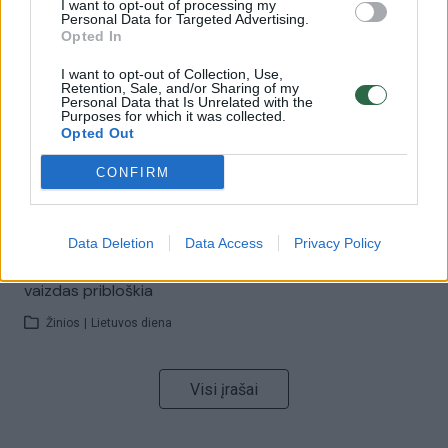
I want to opt-out of processing my
00:00:57
Savaitės vidurys nusimato karštas: temperatūra kils iki
Personal Data for Targeted Advertising.
32 laipsnių šilumos
Opted In
Žinios
|
Orai
I want to opt-out of Collection, Use,
Retention, Sale, and/or Sharing of my
Personal Data that Is Unrelated with the
Purposes for which it was collected.
Opted Out
00:15:54
V. Zalužno pasisakymą laiko bandymu įsitvirtinti
Ukrainos politikoje: jis yra neteisus
CONFIRM
Laidos
|
Nauja diena
Data Deletion
Data Access
Privacy Policy
00:00:59
Nufilmavo, kaip patvino Vilniaus Vakarinis aplinkkelis:
vaizdas pribloškia
Žinios
|
Lietuvos diena
Visi įrašai