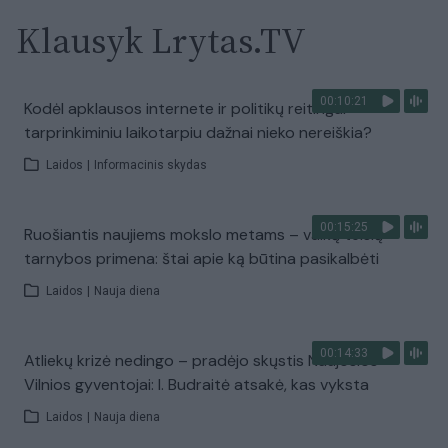
Klausyk Lrytas.TV
00:10:21
Kodėl apklausos internete ir politikų reitingai
tarprinkiminiu laikotarpiu dažnai nieko nereiškia?
Laidos
|
Informacinis skydas
00:15:25
Ruošiantis naujiems mokslo metams – vaikų teisių
tarnybos primena: štai apie ką būtina pasikalbėti
Laidos
|
Nauja diena
00:14:33
Atliekų krizė nedingo – pradėjo skųstis Naujosios
Vilnios gyventojai: I. Budraitė atsakė, kas vyksta
Laidos
|
Nauja diena