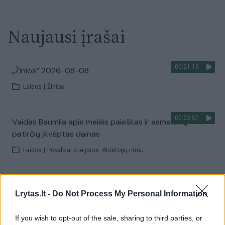
Naujausi įrašai
00:21:19
„Žinios“ 2026-08-08
Laidos
|
Žinios
00:23:57
Vaidas Baumila apie meilės paieškas ir asmeninių
patirčių įkvėptas dainas
Laidos
|
Pokalbiai prie jūros. Atostogų ritmu
00:00:40
Dronai Vokietijoje kelia vis daugiau klausimų: du
Lrytas.lt -
Do Not Process My Personal Information
pastebėti virš karinės bazės
Žinios
|
Pasaulis
If you wish to opt-out of the sale, sharing to third parties, or