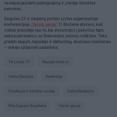
neslepia jaučianti palengvėjimą ir įvardija išmoktas
pamokas.
Gegužės 23 d. naujienų portalo Lrytas organizuotoje
konferencijoje
„Verslo genas“
O. Bložienė atviravo, kad
viskas prasidėjo nuo to, kai investicijos į pokyčius tapo
nebesuderinamos su finansiniais įmonės rodikliais. Teko
pradėti taupyti, nepadėjo ir darbuotojų skaičiaus mažinimas
– reikėjo uždarinėti padalinius.
tik Lrytas.TV
Klausyk lrytas.tv
Odeta Bložienė
Bankrotas
smulkusis ir vidutinis verslas
Dalia Matukienė
Rita Čiapaitė-Baublienė
verslo genas