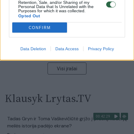
Retention, Sale, and/or Sharing of my
Laidos
|
Nauja diena
Personal Data that Is Unrelated with the
Purposes for which it was collected.
Opted Out
00:05:25
K. Prunskienės brolis prisiminė jaudinančią akimirką
CONFIRM
prieš mirtį: „Tai buvo simbolinis mūsų pagerbimo
ženklas“
Data Deletion
Data Access
Privacy Policy
Žinios
|
Lietuvos diena
Visi įrašai
Klausyk Lrytas.TV
00:42:29
Tadas Gryn ir Toma Vaškevičiūtė grįžo į praeitį: kodėl jų
meilės istorija padėjo ekrane?