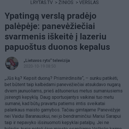
LRYTAS.TV
>
ŽINIOS
>
VERSLAS
Ypatingą verslą pradėjo
palėpėje: panevėžiečiai
svarmenis iškeitė į lazeriu
papuoštus duonos kepalus
„Lietuvos ryto“ televizija
2020-10-19 08:50
„Jūs ką? Kepsit duoną? Prismirdinsite“, – sunku patikėti,
bet būtent taip kalbėdami panevėžiečiai atsukdavo nugarą
dviem jaunuoliams, prieš aštuonerius metus sumaniusiems
įsirengti kepyklą. Daug sportuojantys vaikinai tuo metu
sumanė, kad būtų pravartu patiems imtis sveikatai
palankaus maisto gamybos. Tačiau gimtajame Panevėžyje
nei Vaidui Baranauskui, nei jo bendraminčiui Mariui Sarapui
taip ir nepavyko išsinuomoti kepyklai patalpų. Jei ne
bičiulis, kuris netoli šiuo miesto esančiame Velželio kaime