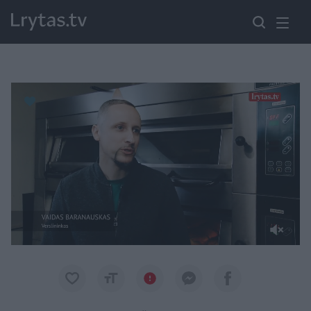
Paremkite Ukrainą