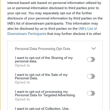
interest-based ads based on personal information utilized by
us or personal information disclosed to third parties prior to
your opt-out. You may separately opt-out of the further
Žiūrimiausi įrašai
disclosure of your personal information by third parties on the
IAB’s list of downstream participants. This information may
also be disclosed by us to third parties on the
IAB’s List of
Downstream Participants
that may further disclose it to other
00:00:30
Vaizdai iš tragiškos avarijos Vilniaus r.: dviejų moterų ir
third parties.
vaiko gyvybių išgelbėti nepavyko
Personal Data Processing Opt Outs
Žinios
|
Lietuvos diena
I want to opt-out of the Sharing of my
personal data.
Opted In
00:00:57
Savaitės vidurys nusimato karštas: temperatūra kils iki
32 laipsnių šilumos
I want to opt-out of the Sale of my
Personal Data.
Opted In
Žinios
|
Orai
I want to opt-out of processing my
Personal Data for Targeted Advertising.
00:15:54
V. Zalužno pasisakymą laiko bandymu įsitvirtinti
Opted In
Ukrainos politikoje: jis yra neteisus
I want to opt-out of Collection, Use,