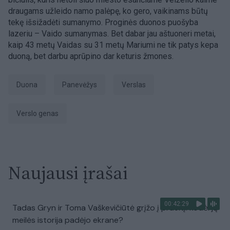
draugams užleido namo palėpę, ko gero, vaikinams būtų
tekę išsižadėti sumanymo. Proginės duonos puošyba
lazeriu – Vaido sumanymas. Bet dabar jau aštuoneri metai,
kaip 43 metų Vaidas su 31 metų Mariumi ne tik patys kepa
duoną, bet darbu aprūpino dar keturis žmones.
duona
Panevėžys
Verslas
verslo genas
Naujausi įrašai
00:42:29
Tadas Gryn ir Toma Vaškevičiūtė grįžo į praeitį: kodėl jų
meilės istorija padėjo ekrane?