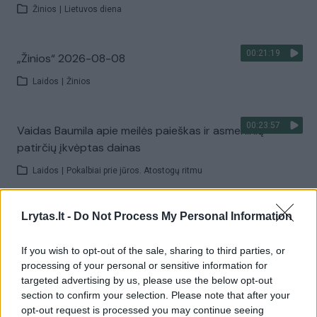
Žinios
|
Lietuvos diena
00:21:19
„Žinios“ 2026-08-08
Laidos
|
Žinios
00:23:57
Vaidas Baumila apie meilės paieškas ir asmeninių
patirčių įkvėptas dainas
Laidos
|
Pokalbiai prie jūros. Atostogų ritmu
00:00:40
Lrytas.lt -
Do Not Process My Personal Information
Dronai Vokietijoje kelia vis daugiau klausimų: du
pastebėti virš karinės bazės
If you wish to opt-out of the sale, sharing to third parties, or
Žinios
|
Pasaulis
processing of your personal or sensitive information for
targeted advertising by us, please use the below opt-out
section to confirm your selection. Please note that after your
Visi įrašai
opt-out request is processed you may continue seeing