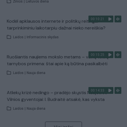
Žinios
|
Lietuvos diena
00:10:21
Kodėl apklausos internete ir politikų reitingai
tarprinkiminiu laikotarpiu dažnai nieko nereiškia?
Laidos
|
Informacinis skydas
00:15:25
Ruošiantis naujiems mokslo metams – vaikų teisių
tarnybos primena: štai apie ką būtina pasikalbėti
Laidos
|
Nauja diena
00:14:33
Atliekų krizė nedingo – pradėjo skųstis Naujosios
Vilnios gyventojai: I. Budraitė atsakė, kas vyksta
Laidos
|
Nauja diena