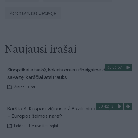
Koronavirusas Lietuvoje
Naujausi įrašai
00:00:57
Sinoptikai atsakė, kokiais orais užbaigsime darbo
savaitę: karščiai atsitrauks
Žinios
|
Orai
00:42:12
Karšta A. Kasparavičiaus ir Ž Pavilionio diskusija: Rusija
– Europos šeimos narė?
Laidos
|
Lietuva tiesiogiai