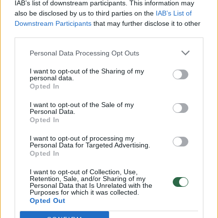
IAB’s list of downstream participants. This information may
vaiko gyvybių išgelbėti nepavyko
also be disclosed by us to third parties on the
IAB’s List of
Downstream Participants
that may further disclose it to other
Žinios
|
Lietuvos diena
third parties.
Personal Data Processing Opt Outs
00:00:57
Savaitės vidurys nusimato karštas: temperatūra kils iki
32 laipsnių šilumos
I want to opt-out of the Sharing of my
personal data.
Opted In
Žinios
|
Orai
I want to opt-out of the Sale of my
Personal Data.
00:00:59
Opted In
Nufilmavo, kaip patvino Vilniaus Vakarinis aplinkkelis:
vaizdas pribloškia
I want to opt-out of processing my
Personal Data for Targeted Advertising.
Žinios
|
Lietuvos diena
Opted In
I want to opt-out of Collection, Use,
Retention, Sale, and/or Sharing of my
00:02:01
„Pagarba pirmajai premjerei“: pasidalijo jautriais
Personal Data that Is Unrelated with the
Purposes for which it was collected.
prisiminimais apie Kazimierą Prunskienę
Opted Out
Žinios
|
Lietuvos diena