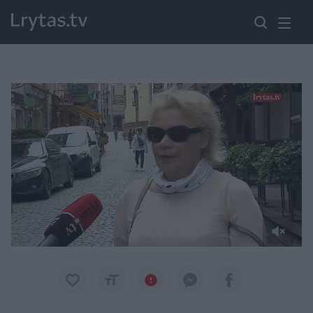
Paremkite Ukrainą