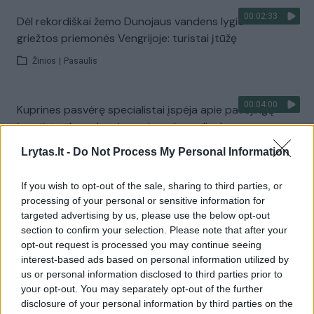
00:02:33
Dėl rekordiškai žemo Dunojaus vandens lygio –
griežtos priemonės Vengrijoje: turistai įtūžę
Žinios
|
Pasaulis
00:04:00
Kuprines pasvėrę specialistai įspėja apie pavojingą
įprotį: tą daro daugiau nei pusė pradinukų
Žinios
|
Lietuvos diena
Lrytas.lt -
Do Not Process My Personal Information
If you wish to opt-out of the sale, sharing to third parties, or
Visi įrašai
processing of your personal or sensitive information for
targeted advertising by us, please use the below opt-out
section to confirm your selection. Please note that after your
opt-out request is processed you may continue seeing
Žiūrimiausi įrašai
interest-based ads based on personal information utilized by
us or personal information disclosed to third parties prior to
your opt-out. You may separately opt-out of the further
disclosure of your personal information by third parties on the
00:00:30
Vaizdai iš tragiškos avarijos Vilniaus r.: dviejų moterų ir