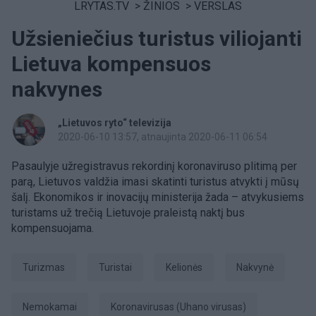
LRYTAS.TV
>
ŽINIOS
>
VERSLAS
Užsieniečius turistus viliojanti
Lietuva kompensuos
nakvynes
„Lietuvos ryto“ televizija
2020-06-10 13:57
, atnaujinta 2020-06-11 06:54
Pasaulyje užregistravus rekordinį koronaviruso plitimą per
parą, Lietuv
os
v
aldžia imasi skatinti turistus atvykti į mūsų
šalį. Ekonomikos ir inovacijų ministerija žada
–
atvykusiems
turistams už trečią Lietuvoje praleistą naktį bus
kompensuojama.
Turizmas
turistai
Kelionės
nakvynė
nemokamai
koronavirusas (Uhano virusas)