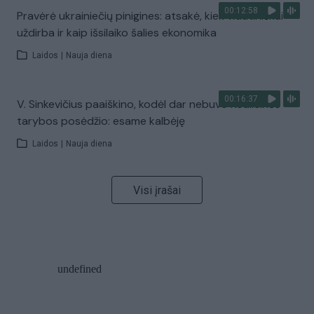
00:12:58
Pravėrė ukrainiečių pinigines: atsakė, kiek vidutiniškai
uždirba ir kaip išsilaiko šalies ekonomika
Laidos
|
Nauja diena
00:16:37
V. Sinkevičius paaiškino, kodėl dar nebuvo Koalicinės
tarybos posėdžio: esame kalbėję
Laidos
|
Nauja diena
Visi įrašai