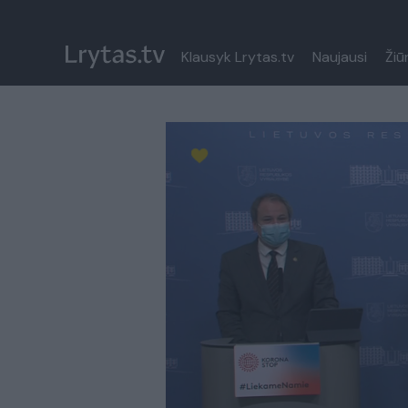
Klausyk Lrytas.tv
Naujausi
Žiū
Paremkite Ukrainą