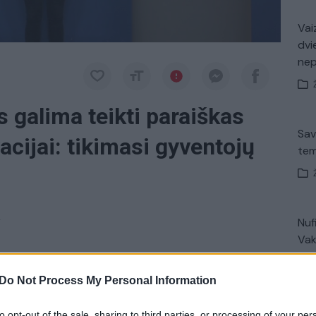
Vaiz
dvi
ne
 galima teikti paraiškas
Sav
cijai: tikimasi gyventojų
tem
a
Nuf
Vak
ausybės dėl koronaviruso Lietuvoje. Aplinkos
Do Not Process My Personal Information
ceministras Marius Narmontas kalbėjo apie statybų
ones, renovacijos spartinimą.
V. 
to opt-out of the sale, sharing to third parties, or processing of your per