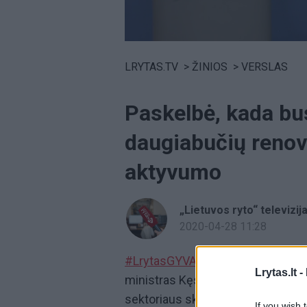
Volume
0%
LRYTAS.TV
>
ŽINIOS
>
VERSLAS
Paskelbė, kada bus
daugiabučių renova
aktyvumo
„Lietuvos ryto“ televizij
2020-04-28 11:28
#LrytasGYVAI:
komentarai iš Vyri
Lrytas.lt -
ministras Kęstutis Mažeika ir vi
sektoriaus skatinimo plano priem
If you wish 