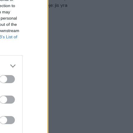
virtinti Ukrainos politikoje: jis yra
ection to
eisus
ou may
 personal
Laidos
|
Nauja diena
out of the
 downstream
B’s List of