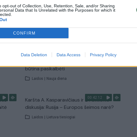
o opt-out of Collection, Use, Retention, Sale, and/or Sharing
ersonal Data that Is Unrelated with the Purposes for which it
lected.
Out
TV
Visi įrašai
CONFIRM
00:15:25
ų
Ruošiantis naujiems mokslo metams –
Data Deletion
Data Access
Privacy Policy
ažnai
vaikų teisių tarnybos primena: štai apie ką
būtina pasikalbėti
Laidos
|
Nauja diena
00:42:12
stis
Karšta A. Kasparavičiaus ir Ž Pavilionio
aitė
diskusija: Rusija – Europos šeimos narė?
Laidos
|
Lietuva tiesiogiai