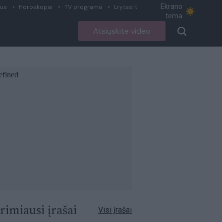
Ekrano
ius
Horoskopai
TV programa
Lrytas.lt
tema
Atsiųskite video
rimiausi įrašai
Visi įrašai