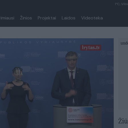
1°C, Viln
rimiausi
Žinios
Projektai
Laidos
Videoteka
Žiū