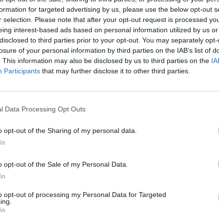
įsit
formation for targeted advertising by us, please use the below opt-out s
net
r selection. Please note that after your opt-out request is processed y
konomika
skatinimas
LrytasGYVAI
eing interest-based ads based on personal information utilized by us or
disclosed to third parties prior to your opt-out. You may separately opt-
losure of your personal information by third parties on the IAB’s list of
. This information may also be disclosed by us to third parties on the
IA
Participants
that may further disclose it to other third parties.
Visi įrašai
l Data Processing Opt Outs
2:40
00:03:52
mai –
Liūdna vyresnio amžiaus dirbančiųjų
nenori:
kasdienybė – priekabiavimas, patyčios ir
o opt-out of the Sharing of my personal data.
užgaulūs įvardžiai
In
Žinios
|
Lietuvos diena
o opt-out of the Sale of my Personal Data.
In
0:29
00:02:08
mas
Aukštaitijos pučiamųjų orkestras
to opt-out of processing my Personal Data for Targeted
3
Nyderlanduose apgynė čempionų vardą
ing.
In
Žinios
|
Lietuvos diena