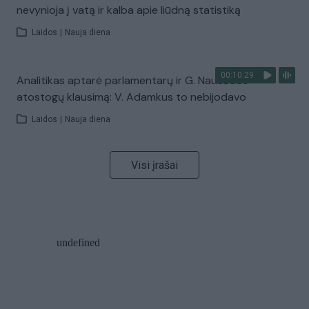
nevynioja į vatą ir kalba apie liūdną statistiką
Laidos
|
Nauja diena
00:10:29
Analitikas aptarė parlamentarų ir G. Nausėdos
atostogų klausimą: V. Adamkus to nebijodavo
Laidos
|
Nauja diena
Visi įrašai