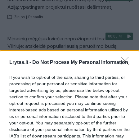
Aziją: ypatingam projektui ruoštasi dešimtmetį
Žinios
|
Pasaulis
00:03:41
Mėsainių mėgėjus kviečia nepražiopsoti festivalio
Vilniuje: atskleidė populiariausią paruošimo būdą
Žinios
|
Lietuvos diena
Lrytas.lt -
Do Not Process My Personal Information
Visi įrašai
If you wish to opt-out of the sale, sharing to third parties, or
processing of your personal or sensitive information for
targeted advertising by us, please use the below opt-out
section to confirm your selection. Please note that after your
Žiūrimiausi įrašai
opt-out request is processed you may continue seeing
interest-based ads based on personal information utilized by
us or personal information disclosed to third parties prior to
your opt-out. You may separately opt-out of the further
00:00:49
Pateikė daugiau detalių apie iš tėvų paimtus šešis
disclosure of your personal information by third parties on the
vaikus: jiems kilusi grėsmė
IAB’s list of downstream participants. This information may