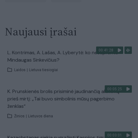
Naujausi įrašai
00:41:28
L. Kontrimas, A. Lašas, A. Lyberytė: ko nesupranta
Mindaugas Sinkevičius?
Laidos
|
Lietuva tiesiogiai
00:05:25
K. Prunskienės brolis prisiminė jaudinančią akimirką
prieš mirtį: „Tai buvo simbolinis mūsų pagerbimo
ženklas“
Žinios
|
Lietuvos diena
00:03:01
Kazachstanas siekia sugrąžinti Kaspijos tigrą į Centrinę