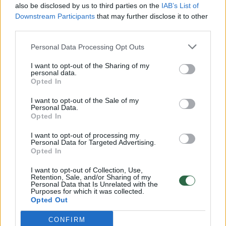
also be disclosed by us to third parties on the
IAB’s List of
Žinios
|
Lietuvos diena
Downstream Participants
that may further disclose it to other
third parties.
00:00:30
Vaizdai iš tragiškos avarijos Vilniaus r.: dviejų moterų ir
Personal Data Processing Opt Outs
vaiko gyvybių išgelbėti nepavyko
I want to opt-out of the Sharing of my
personal data.
Žinios
|
Lietuvos diena
Opted In
I want to opt-out of the Sale of my
00:00:59
Personal Data.
Nufilmavo, kaip patvino Vilniaus Vakarinis aplinkkelis:
Opted In
vaizdas pribloškia
I want to opt-out of processing my
Žinios
|
Lietuvos diena
Personal Data for Targeted Advertising.
Opted In
I want to opt-out of Collection, Use,
00:02:01
„Pagarba pirmajai premjerei“: pasidalijo jautriais
Retention, Sale, and/or Sharing of my
Personal Data that Is Unrelated with the
prisiminimais apie Kazimierą Prunskienę
Purposes for which it was collected.
Opted Out
Žinios
|
Lietuvos diena
CONFIRM