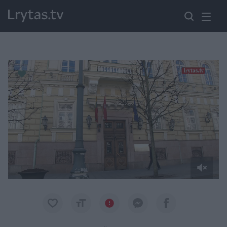
Paremkite Ukrainą