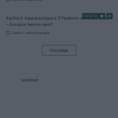
00:42:12
Karšta A. Kasparavičiaus ir Ž Pavilionio diskusija: Rusija
– Europos šeimos narė?
Laidos
|
Lietuva tiesiogiai
Visi įrašai