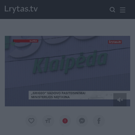
Paremkite Ukrainą