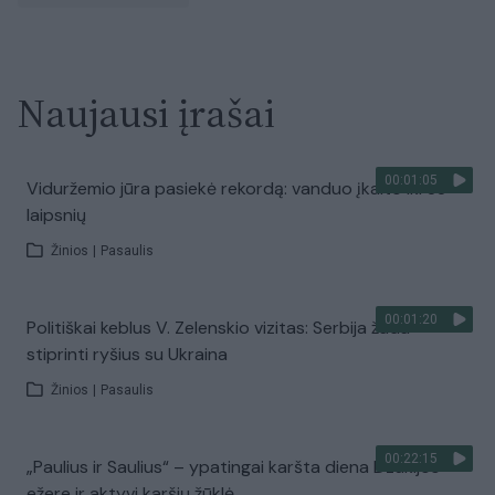
Naujausi įrašai
00:01:05
Viduržemio jūra pasiekė rekordą: vanduo įkaito iki 33
laipsnių
Žinios
|
Pasaulis
00:01:20
Politiškai keblus V. Zelenskio vizitas: Serbija žada
stiprinti ryšius su Ukraina
Žinios
|
Pasaulis
00:22:15
„Paulius ir Saulius“ – ypatingai karšta diena Dzūkijos
ežere ir aktyvi karšių žūklė