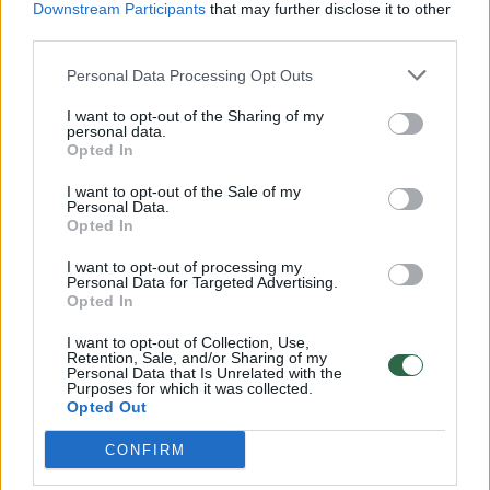
Downstream Participants
that may further disclose it to other
third parties.
00:00:57
Savaitės vidurys nusimato karštas: temperatūra kils iki
32 laipsnių šilumos
Personal Data Processing Opt Outs
Žinios
|
Orai
I want to opt-out of the Sharing of my
personal data.
Opted In
00:15:54
V. Zalužno pasisakymą laiko bandymu įsitvirtinti
I want to opt-out of the Sale of my
Personal Data.
Ukrainos politikoje: jis yra neteisus
Opted In
Laidos
|
Nauja diena
I want to opt-out of processing my
Personal Data for Targeted Advertising.
Opted In
00:00:59
Nufilmavo, kaip patvino Vilniaus Vakarinis aplinkkelis:
I want to opt-out of Collection, Use,
vaizdas pribloškia
Retention, Sale, and/or Sharing of my
Personal Data that Is Unrelated with the
Žinios
|
Lietuvos diena
Purposes for which it was collected.
Opted Out
CONFIRM
Visi įrašai