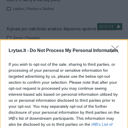
Laidos
|
Paulius ir Saulius
00:00:34
Kyjivas po naktinės atakos: liepsnos apėmė pastatus
Žinios
|
Pasaulis
Lrytas.lt -
Do Not Process My Personal Information
Visi įrašai
If you wish to opt-out of the sale, sharing to third parties, or
processing of your personal or sensitive information for
targeted advertising by us, please use the below opt-out
Žiūrimiausi įrašai
section to confirm your selection. Please note that after your
opt-out request is processed you may continue seeing
interest-based ads based on personal information utilized by
us or personal information disclosed to third parties prior to
00:00:30
Vaizdai iš tragiškos avarijos Vilniaus r.: dviejų moterų ir
your opt-out. You may separately opt-out of the further
vaiko gyvybių išgelbėti nepavyko
disclosure of your personal information by third parties on the
IAB’s list of downstream participants. This information may
Žinios
|
Lietuvos diena
also be disclosed by us to third parties on the
IAB’s List of