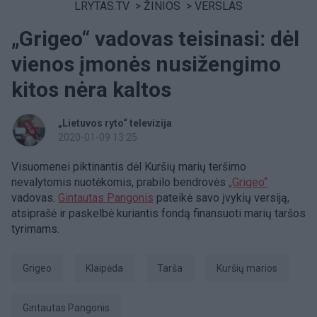
LRYTAS.TV
>
ŽINIOS
>
VERSLAS
„Grigeo“ vadovas teisinasi: dėl
vienos įmonės nusižengimo
kitos nėra kaltos
„Lietuvos ryto“ televizija
2020-01-09 13:25
Visuomenei piktinantis dėl Kuršių marių teršimo
nevalytomis nuotėkomis, prabilo bendrovės
„Grigeo“
vadovas.
Gintautas Pangonis
pateikė savo įvykių versiją,
atsiprašė ir paskelbė kuriantis fondą finansuoti marių taršos
tyrimams.
Grigeo
Klaipėda
tarša
Kuršių marios
Gintautas Pangonis