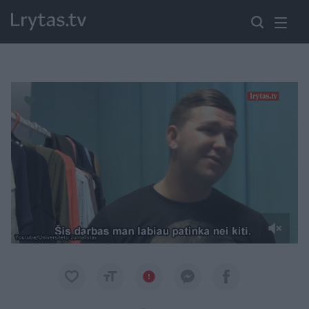
Paremkite Ukrainą