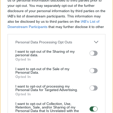
us or personal information disclosed to third parties prior to
your opt-out. You may separately opt-out of the further
Žiūrimiausi įrašai
disclosure of your personal information by third parties on the
IAB’s list of downstream participants. This information may
also be disclosed by us to third parties on the
IAB’s List of
Downstream Participants
that may further disclose it to other
00:00:30
Vaizdai iš tragiškos avarijos Vilniaus r.: dviejų moterų ir
third parties.
vaiko gyvybių išgelbėti nepavyko
Personal Data Processing Opt Outs
Žinios
|
Lietuvos diena
I want to opt-out of the Sharing of my
personal data.
00:00:57
Opted In
Savaitės vidurys nusimato karštas: temperatūra kils iki
32 laipsnių šilumos
I want to opt-out of the Sale of my
Personal Data.
Žinios
|
Orai
Opted In
I want to opt-out of processing my
Personal Data for Targeted Advertising.
00:15:54
V. Zalužno pasisakymą laiko bandymu įsitvirtinti
Opted In
Ukrainos politikoje: jis yra neteisus
I want to opt-out of Collection, Use,
Laidos
|
Nauja diena
Retention, Sale, and/or Sharing of my
Personal Data that Is Unrelated with the