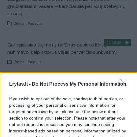
greičiausiai, ši vasara – karščiausia per visą stebėjimų
istoriją
Žinios
|
Pasaulis
00:00:33
Galingiausias šių metų taifūnas pasiekė Kiniją:
nufilmavo, kaip stiprus vėjas perverčia sunkvežimį
Žinios
|
Pasaulis
00:44:27
V. Čmilytė-Nielsen spaudžia valdžią: ragina skubiai
Lrytas.lt -
Do Not Process My Personal Information
peržiūrėti gynybos susitarimą
If you wish to opt-out of the sale, sharing to third parties, or
Laidos
|
ELTA savaitė
processing of your personal or sensitive information for
targeted advertising by us, please use the below opt-out
section to confirm your selection. Please note that after your
Visi įrašai
opt-out request is processed you may continue seeing
interest-based ads based on personal information utilized by