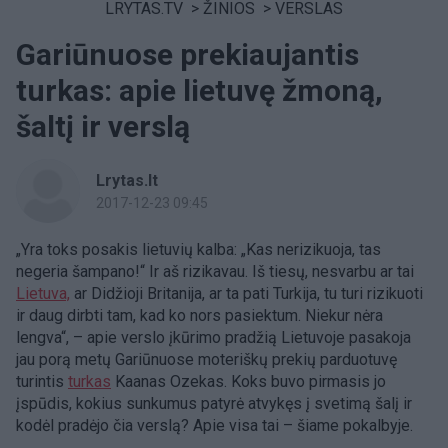
LRYTAS.TV
>
ŽINIOS
>
VERSLAS
Gariūnuose prekiaujantis
turkas: apie lietuvę žmoną,
šaltį ir verslą
Lrytas.lt
2017-12-23 09:45
„Yra toks posakis lietuvių kalba: „Kas nerizikuoja, tas
negeria šampano!“ Ir aš rizikavau. Iš tiesų, nesvarbu ar tai
Lietuva,
ar Didžioji Britanija, ar ta pati Turkija, tu turi rizikuoti
ir daug dirbti tam, kad ko nors pasiektum. Niekur nėra
lengva“, – apie verslo įkūrimo pradžią Lietuvoje pasakoja
jau porą metų Gariūnuose moteriškų prekių parduotuvę
turintis
turkas
Kaanas Ozekas. Koks buvo pirmasis jo
įspūdis, kokius sunkumus patyrė atvykęs į svetimą šalį ir
kodėl pradėjo čia verslą? Apie visa tai – šiame pokalbyje.