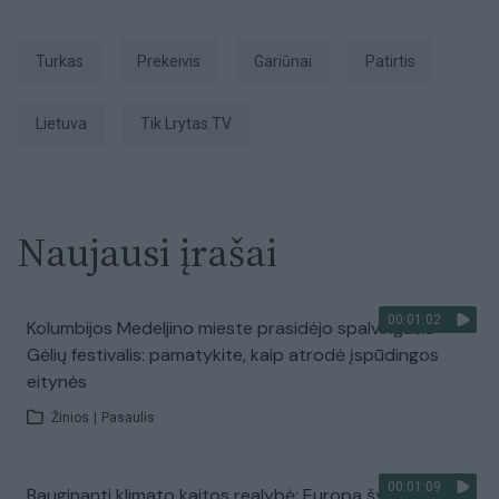
turkas
prekeivis
Gariūnai
patirtis
Lietuva
tik Lrytas.TV
Naujausi įrašai
00:01:02
Kolumbijos Medeljino mieste prasidėjo spalvingasis
Gėlių festivalis: pamatykite, kaip atrodė įspūdingos
eitynės
Žinios
|
Pasaulis
00:01:09
Bauginanti klimato kaitos realybė: Europa šyla