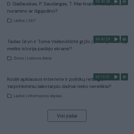
00:40:48
D. Gaižauskas, P. Saudargas, T. Martinaitis: valdžia mus
nuramino ar išgąsdino?
Laidos
|
24/7
00:42:29
Tadas Gryn ir Toma Vaškevičiūtė grįžo į praeitį: kodėl jų
meilės istorija padėjo ekrane?
Žinios
|
Lietuvos diena
00:10:21
Kodėl apklausos internete ir politikų reitingai
tarprinkiminiu laikotarpiu dažnai nieko nereiškia?
Laidos
|
Informacinis skydas
Visi įrašai