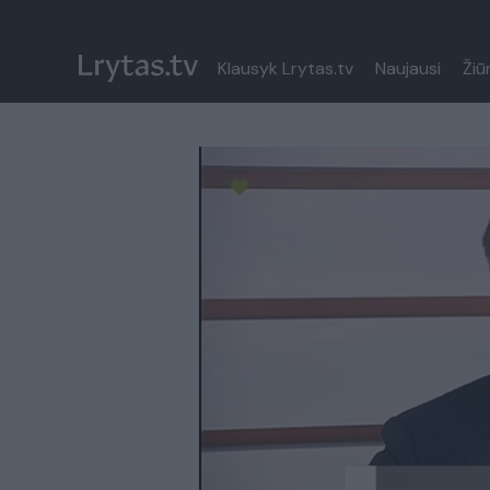
Klausyk Lrytas.tv
Naujausi
Žiū
Paremkite Ukrainą