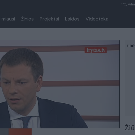
1°C, Viln
rimiausi
Žinios
Projektai
Laidos
Videoteka
Žiū