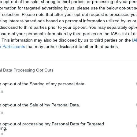
lbis
Vilius Šapoka
Finansai
Pinigai
to opt-out of the sale, sharing to third parties, or processing of your per
įsit
formation for targeted advertising by us, please use the below opt-out s
net
r selection. Please note that after your opt-out request is processed y
eing interest-based ads based on personal information utilized by us or
disclosed to third parties prior to your opt-out. You may separately opt-
losure of your personal information by third parties on the IAB’s list of
. This information may also be disclosed by us to third parties on the
IA
Participants
that may further disclose it to other third parties.
Visi įrašai
l Data Processing Opt Outs
2:40
00:03:52
mai –
Liūdna vyresnio amžiaus dirbančiųjų
nenori:
kasdienybė – priekabiavimas, patyčios ir
o opt-out of the Sharing of my personal data.
užgaulūs įvardžiai
In
Žinios
|
Lietuvos diena
o opt-out of the Sale of my Personal Data.
In
0:29
00:02:08
mas
Aukštaitijos pučiamųjų orkestras
to opt-out of processing my Personal Data for Targeted
3
Nyderlanduose apgynė čempionų vardą
ing.
In