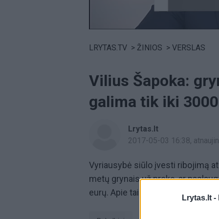
Volume
0%
LRYTAS.TV
>
ŽINIOS
>
VERSLAS
Vilius Šapoka: gry
galima tik iki 300
Lrytas.lt
2017-05-03 16:38
, atnauj
Vyriausybė siūlo įvesti ribojimą at
metų grynais už prekę, ar paslau
eurų. Apie tai ir dar daugiau – fin
Lrytas.lt -