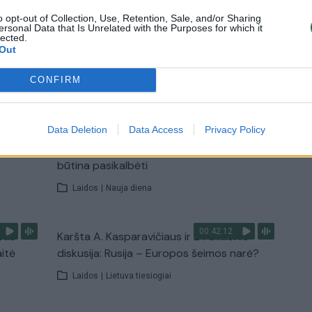
Žinios
|
Lietuvos diena
o opt-out of Collection, Use, Retention, Sale, and/or Sharing
ersonal Data that Is Unrelated with the Purposes for which it
lected.
Out
TV
CONFIRM
Visi įrašai
00:15:25
Data Deletion
Data Access
Privacy Policy
ų
Ruošiantis naujiems mokslo metams –
ažnai
vaikų teisių tarnybos primena: štai apie ką
būtina pasikalbėti
Laidos
|
Nauja diena
00:42:12
stis
Karšta A. Kasparavičiaus ir Ž Pavilionio
aitė
diskusija: Rusija – Europos šeimos narė?
Laidos
|
Lietuva tiesiogiai