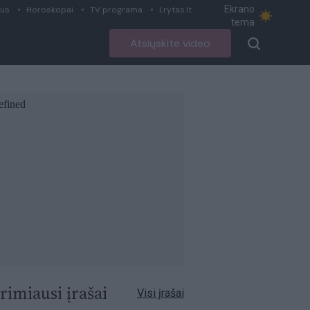
Ekrano
ius
Horoskopai
TV programa
Lrytas.lt
tema
Atsiųskite video
rimiausi įrašai
Visi įrašai