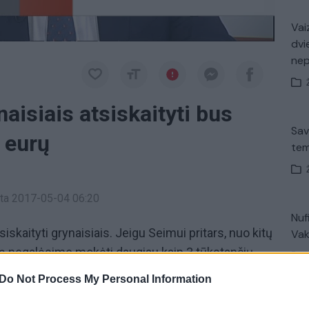
Vaiz
dvi
ne
naisiais atsiskaityti bus
Sav
0 eurų
tem
inta 2017-05-04 06:20
Nuf
siskaityti grynaisiais. Jeigu Seimui pritars, nuo kitų
Vak
gą negalėsime mokėti daugiau kaip 3 tūkstančių
ansų ministras Vilius Šapoka.
Do Not Process My Personal Information
V. 