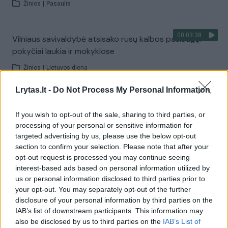
Žinios
|
Pasaulis
00:03:38
Vilniaus savivaldybė atsisako rusų kalbos paslaugų:
pokyčiai laukia ir mokyklose
Žinios
|
Lietuvos diena
Lrytas.lt -
Do Not Process My Personal Information
Visi įrašai
If you wish to opt-out of the sale, sharing to third parties, or
processing of your personal or sensitive information for
targeted advertising by us, please use the below opt-out
Žiūrimiausi įrašai
section to confirm your selection. Please note that after your
opt-out request is processed you may continue seeing
interest-based ads based on personal information utilized by
us or personal information disclosed to third parties prior to
00:00:30
Vaizdai iš tragiškos avarijos Vilniaus r.: dviejų moterų ir
your opt-out. You may separately opt-out of the further
vaiko gyvybių išgelbėti nepavyko
disclosure of your personal information by third parties on the
IAB’s list of downstream participants. This information may
Žinios
|
Lietuvos diena
also be disclosed by us to third parties on the
IAB’s List of