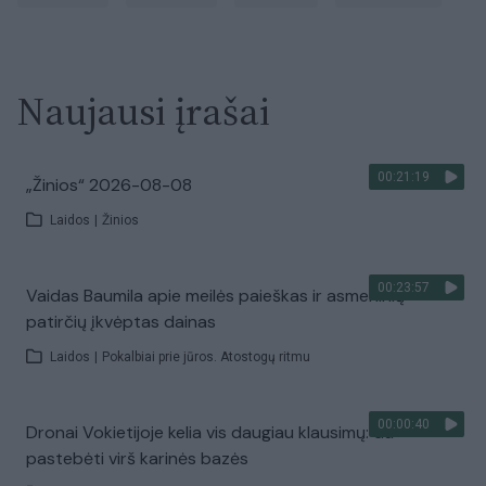
Naujausi įrašai
00:21:19
„Žinios“ 2026-08-08
Laidos
|
Žinios
00:23:57
Vaidas Baumila apie meilės paieškas ir asmeninių
patirčių įkvėptas dainas
Laidos
|
Pokalbiai prie jūros. Atostogų ritmu
00:00:40
Dronai Vokietijoje kelia vis daugiau klausimų: du
pastebėti virš karinės bazės