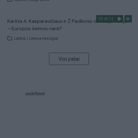
00:42:12
Karšta A. Kasparavičiaus ir Ž Pavilionio diskusija: Rusija
– Europos šeimos narė?
Laidos
|
Lietuva tiesiogiai
Visi įrašai