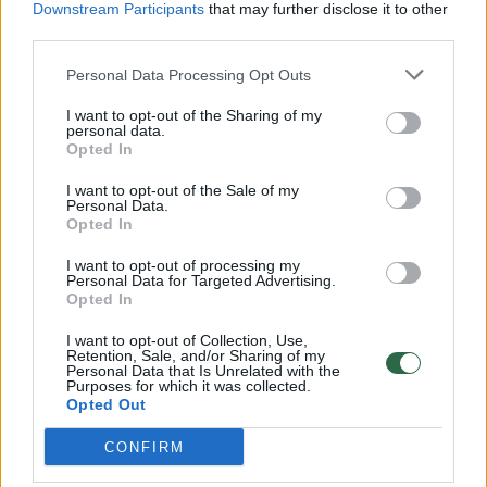
Downstream Participants
that may further disclose it to other
third parties.
00:00:57
Savaitės vidurys nusimato karštas: temperatūra kils iki
32 laipsnių šilumos
Personal Data Processing Opt Outs
Žinios
|
Orai
I want to opt-out of the Sharing of my
personal data.
Opted In
00:15:54
V. Zalužno pasisakymą laiko bandymu įsitvirtinti
I want to opt-out of the Sale of my
Personal Data.
Ukrainos politikoje: jis yra neteisus
Opted In
Laidos
|
Nauja diena
I want to opt-out of processing my
Personal Data for Targeted Advertising.
Opted In
00:00:59
Nufilmavo, kaip patvino Vilniaus Vakarinis aplinkkelis:
I want to opt-out of Collection, Use,
vaizdas pribloškia
Retention, Sale, and/or Sharing of my
Personal Data that Is Unrelated with the
Žinios
|
Lietuvos diena
Purposes for which it was collected.
Opted Out
CONFIRM
Visi įrašai