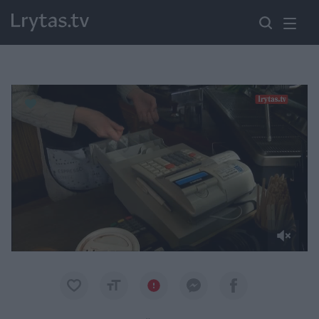
Paremkite Ukrainą