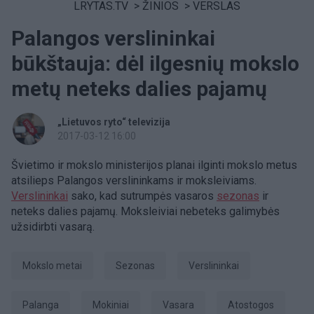
LRYTAS.TV
>
ŽINIOS
>
VERSLAS
Palangos verslininkai
būkštauja: dėl ilgesnių mokslo
metų neteks dalies pajamų
„Lietuvos ryto“ televizija
2017-03-12 16:00
Švietimo ir mokslo ministerijos planai ilginti mokslo metus
atsilieps Palangos verslininkams ir moksleiviams.
Verslininkai
sako, kad sutrumpės vasaros
sezonas
ir
neteks dalies pajamų. Moksleiviai nebeteks galimybės
užsidirbti vasarą.
mokslo metai
sezonas
Verslininkai
Palanga
Mokiniai
Vasara
Atostogos