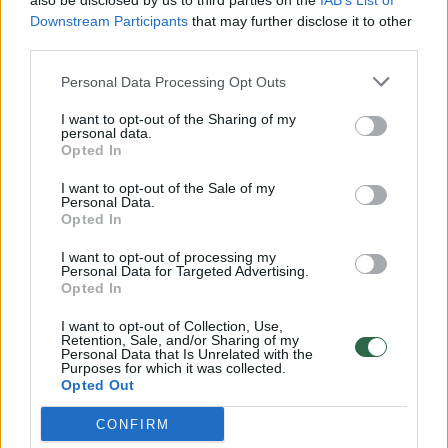
also be disclosed by us to third parties on the
IAB’s List of
Žinios
|
Lietuvos diena
Downstream Participants
that may further disclose it to other
third parties.
00:00:57
Savaitės vidurys nusimato karštas: temperatūra kils iki
Personal Data Processing Opt Outs
32 laipsnių šilumos
I want to opt-out of the Sharing of my
Žinios
|
Orai
personal data.
Opted In
I want to opt-out of the Sale of my
00:00:59
Nufilmavo, kaip patvino Vilniaus Vakarinis aplinkkelis:
Personal Data.
vaizdas pribloškia
Opted In
Žinios
|
Lietuvos diena
I want to opt-out of processing my
Personal Data for Targeted Advertising.
Opted In
00:15:54
V. Zalužno pasisakymą laiko bandymu įsitvirtinti
I want to opt-out of Collection, Use,
Retention, Sale, and/or Sharing of my
Ukrainos politikoje: jis yra neteisus
Personal Data that Is Unrelated with the
Purposes for which it was collected.
Laidos
|
Nauja diena
Opted Out
CONFIRM
Visi įrašai