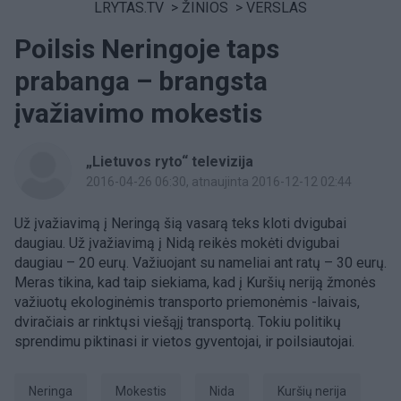
LRYTAS.TV
>
ŽINIOS
>
VERSLAS
Poilsis Neringoje taps
prabanga – brangsta
įvažiavimo mokestis
„Lietuvos ryto“ televizija
2016-04-26 06:30
, atnaujinta 2016-12-12 02:44
Už įvažiavimą į Neringą šią vasarą teks kloti dvigubai
daugiau. Už įvažiavimą į Nidą reikės mokėti dvigubai
daugiau – 20 eurų. Važiuojant su nameliai ant ratų – 30 eurų.
Meras tikina, kad taip siekiama, kad į Kuršių neriją žmonės
važiuotų ekologinėmis transporto priemonėmis -laivais,
dviračiais ar rinktųsi viešąjį transportą. Tokiu politikų
sprendimu piktinasi ir vietos gyventojai, ir poilsiautojai.
Neringa
mokestis
Nida
Kuršių nerija