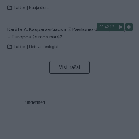
Laidos
|
Nauja diena
00:42:12
Karšta A. Kasparavičiaus ir Ž Pavilionio diskusija: Rusija
– Europos šeimos narė?
Laidos
|
Lietuva tiesiogiai
Visi įrašai