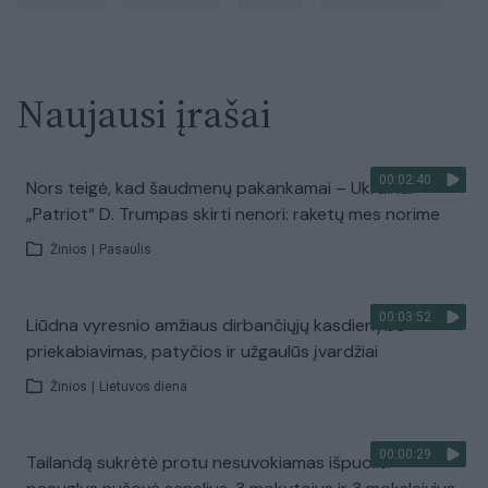
Naujausi įrašai
00:02:40
Nors teigė, kad šaudmenų pakankamai – Ukrainai
„Patriot“ D. Trumpas skirti nenori: raketų mes norime
Žinios
|
Pasaulis
00:03:52
Liūdna vyresnio amžiaus dirbančiųjų kasdienybė –
priekabiavimas, patyčios ir užgaulūs įvardžiai
Žinios
|
Lietuvos diena
00:00:29
Tailandą sukrėtė protu nesuvokiamas išpuolis: