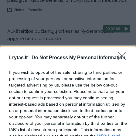
paauglys nušovė senelius, 3 mokytojus ir 3 moksleivius
Žinios
|
Pasaulis
00:02:08
Aukštaitijos pučiamųjų orkestras Nyderlanduose
apgynė čempionų vardą
Žinios
|
Lietuvos diena
Lrytas.lt -
Do Not Process My Personal Information
Visi įrašai
If you wish to opt-out of the sale, sharing to third parties, or
processing of your personal or sensitive information for
targeted advertising by us, please use the below opt-out
section to confirm your selection. Please note that after your
Žiūrimiausi įrašai
opt-out request is processed you may continue seeing
interest-based ads based on personal information utilized by
us or personal information disclosed to third parties prior to
your opt-out. You may separately opt-out of the further
00:00:30
Vaizdai iš tragiškos avarijos Vilniaus r.: dviejų moterų ir
disclosure of your personal information by third parties on the
vaiko gyvybių išgelbėti nepavyko
IAB’s list of downstream participants. This information may