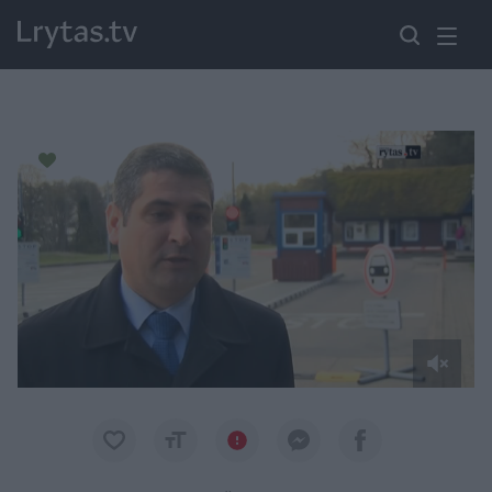
Paremkite Ukrainą