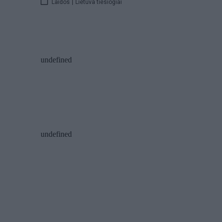
Laidos
|
Lietuva tiesiogiai