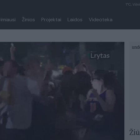
1°C, Viln
rimiausi
Žinios
Projektai
Laidos
Videoteka
Žiū