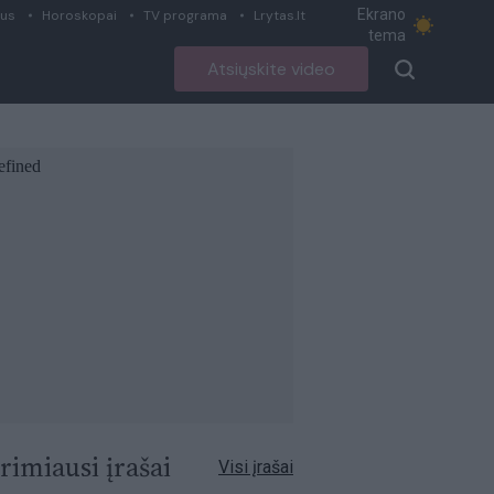
Ekrano
ius
Horoskopai
TV programa
Lrytas.lt
tema
Atsiųskite video
rimiausi įrašai
Visi įrašai