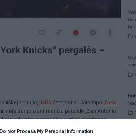
Vaiz
dvi
ne
 York Knicks“ pergalės –
Sav
tem
Nuf
paaiškėjo naujieji
NBA
čempionai. Jais tapo
„New
Vak
inalinėje serijoje ant menčių paguldė „San Antonio
vykoje vykusias penktąsias serijos rungtynes
rių pergalių 4:1. Tai trečiasis „Knicks“ titulas klubo
Do Not Process My Personal Information
V. 