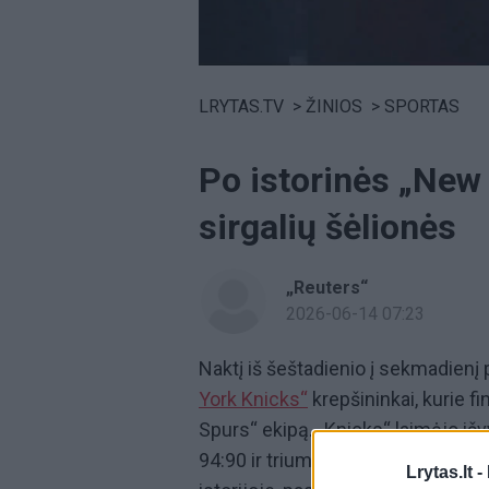
Volume
0%
LRYTAS.TV
>
ŽINIOS
>
SPORTAS
Po istorinės „New
sirgalių šėlionės
„Reuters“
2026-06-14 07:23
Naktį iš šeštadienio į sekmadienį 
York Knicks“
krepšininkai, kurie f
Spurs“ ekipą. „Knicks“ laimėjo iš
94:90 ir triumfavo serijoje iki ketu
Lrytas.lt -