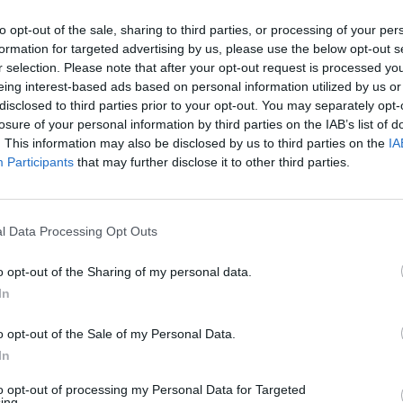
da buvo laimėjusi
NBA
dar 1973 metais.
įsit
to opt-out of the sale, sharing to third parties, or processing of your per
net
formation for targeted advertising by us, please use the below opt-out s
epšinis
NBA čempionai
aukso medalis
r selection. Please note that after your opt-out request is processed y
eing interest-based ads based on personal information utilized by us or
disclosed to third parties prior to your opt-out. You may separately opt-
losure of your personal information by third parties on the IAB’s list of
. This information may also be disclosed by us to third parties on the
IA
Participants
that may further disclose it to other third parties.
Visi įrašai
l Data Processing Opt Outs
2:40
00:03:52
mai –
Liūdna vyresnio amžiaus dirbančiųjų
o opt-out of the Sharing of my personal data.
nenori:
kasdienybė – priekabiavimas, patyčios ir
In
užgaulūs įvardžiai
o opt-out of the Sale of my Personal Data.
Žinios
|
Lietuvos diena
In
to opt-out of processing my Personal Data for Targeted
0:29
00:02:08
ing.