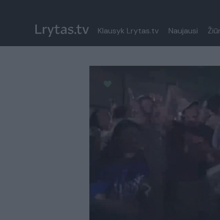
Klausyk Lrytas.tv
Naujausi
Žiū
Paremkite Ukrainą