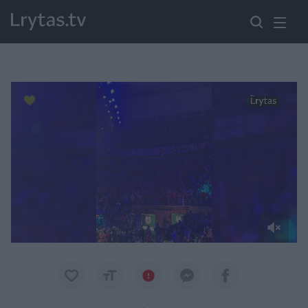
Paremkite Ukrainą