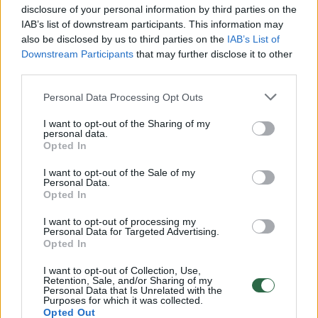
disclosure of your personal information by third parties on the
IAB’s list of downstream participants. This information may
00:00:30
Vaizdai iš tragiškos avarijos Vilniaus r.: dviejų moterų ir
also be disclosed by us to third parties on the
IAB’s List of
vaiko gyvybių išgelbėti nepavyko
Downstream Participants
that may further disclose it to other
third parties.
Žinios
|
Lietuvos diena
Personal Data Processing Opt Outs
I want to opt-out of the Sharing of my
00:00:57
Savaitės vidurys nusimato karštas: temperatūra kils iki
personal data.
32 laipsnių šilumos
Opted In
Žinios
|
Orai
I want to opt-out of the Sale of my
Personal Data.
Opted In
00:00:59
Nufilmavo, kaip patvino Vilniaus Vakarinis aplinkkelis:
I want to opt-out of processing my
Personal Data for Targeted Advertising.
vaizdas pribloškia
Opted In
Žinios
|
Lietuvos diena
I want to opt-out of Collection, Use,
Retention, Sale, and/or Sharing of my
Personal Data that Is Unrelated with the
Purposes for which it was collected.
00:15:54
V. Zalužno pasisakymą laiko bandymu įsitvirtinti
Opted Out