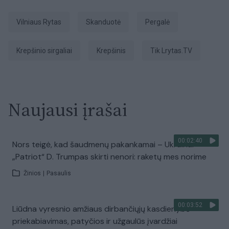
Vilniaus Rytas
skanduotė
pergalė
krepšinio sirgaliai
Krepšinis
tik Lrytas.TV
Naujausi įrašai
00:02:40
Nors teigė, kad šaudmenų pakankamai – Ukrainai
„Patriot“ D. Trumpas skirti nenori: raketų mes norime
Žinios
|
Pasaulis
00:03:52
Liūdna vyresnio amžiaus dirbančiųjų kasdienybė –
priekabiavimas, patyčios ir užgaulūs įvardžiai