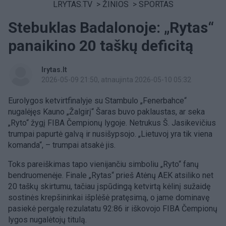
LRYTAS.TV
>
ŽINIOS
>
SPORTAS
Stebuklas Badalonoje: „Rytas“
panaikino 20 taškų deficitą
lrytas.lt
2026-05-09 21:50
, atnaujinta 2026-05-10 05:32
Eurolygos ketvirtfinalyje su Stambulo „Fenerbahce“
nugalėjęs Kauno „Žalgirį“ Šaras buvo paklaustas, ar seka
„Ryto“ žygį FIBA Čempionų lygoje. Netrukus Š. Jasikevičius
trumpai papurtė galvą ir nusišypsojo. „Lietuvoj yra tik viena
komanda“, – trumpai atsakė jis.
Toks pareiškimas tapo vienijančiu simboliu „Ryto“ fanų
bendruomenėje. Finale „Rytas“ prieš Atėnų AEK atsiliko net
20 taškų skirtumu, tačiau įspūdingą ketvirtą kėlinį sužaidę
sostinės krepšininkai išplėšė pratęsimą, o jame dominavę
pasiekė pergalę rezulatatu 92:86 ir iškovojo FIBA Čempionų
lygos nugalėtojų titulą.