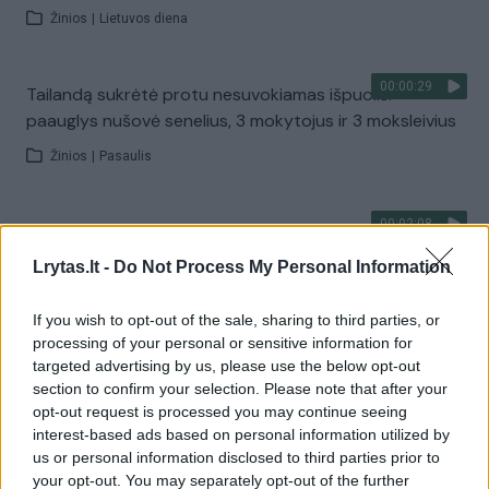
Žinios
|
Lietuvos diena
00:00:29
Tailandą sukrėtė protu nesuvokiamas išpuolis:
paauglys nušovė senelius, 3 mokytojus ir 3 moksleivius
Žinios
|
Pasaulis
00:02:08
Aukštaitijos pučiamųjų orkestras Nyderlanduose
apgynė čempionų vardą
Lrytas.lt -
Do Not Process My Personal Information
Žinios
|
Lietuvos diena
If you wish to opt-out of the sale, sharing to third parties, or
processing of your personal or sensitive information for
Visi įrašai
targeted advertising by us, please use the below opt-out
section to confirm your selection. Please note that after your
opt-out request is processed you may continue seeing
interest-based ads based on personal information utilized by
Žiūrimiausi įrašai
us or personal information disclosed to third parties prior to
your opt-out. You may separately opt-out of the further