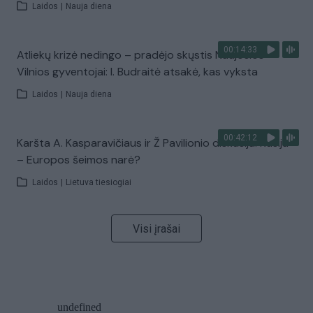
Laidos
|
Nauja diena
00:14:33
Atliekų krizė nedingo – pradėjo skųstis Naujosios
Vilnios gyventojai: I. Budraitė atsakė, kas vyksta
Laidos
|
Nauja diena
00:42:12
Karšta A. Kasparavičiaus ir Ž Pavilionio diskusija: Rusija
– Europos šeimos narė?
Laidos
|
Lietuva tiesiogiai
Visi įrašai