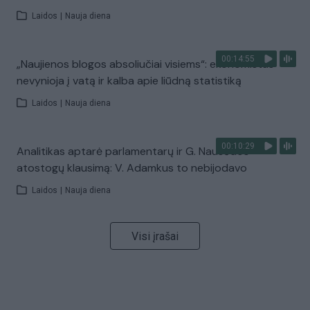
Laidos
|
Nauja diena
00:14:55
„Naujienos blogos absoliučiai visiems“: ekonomistas
nevynioja į vatą ir kalba apie liūdną statistiką
Laidos
|
Nauja diena
00:10:29
Analitikas aptarė parlamentarų ir G. Nausėdos
atostogų klausimą: V. Adamkus to nebijodavo
Laidos
|
Nauja diena
Visi įrašai