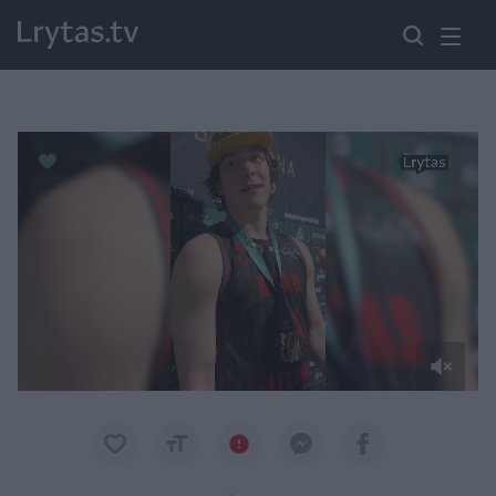
Paremkite Ukrainą