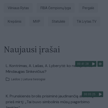
Vilniaus Rytas
FIBA Čempionų lyga
pergalė
Krepšinis
MVP
statulėlė
tik Lrytas.TV
Naujausi įrašai
00:41:28
L. Kontrimas, A. Lašas, A. Lyberytė: ko nesupranta
Mindaugas Sinkevičius?
Laidos
|
Lietuva tiesiogiai
00:05:25
K. Prunskienės brolis prisiminė jaudinančią akimirką
prieš mirtį: „Tai buvo simbolinis mūsų pagerbimo
ženklas“