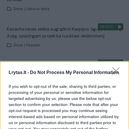
Žinios
|
Lietuvos diena
00:03:01
Kazachstanas siekia sugrąžinti Kaspijos tigrą į Centrinę
Aziją: ypatingam projektui ruoštasi dešimtmetį
Žinios
|
Pasaulis
00:03:41
Mėsainių mėgėjus kviečia nepražiopsoti festivalio
Vilniuje: atskleidė populiariausią paruošimo būdą
Lrytas.lt -
Do Not Process My Personal Information
Žinios
|
Lietuvos diena
If you wish to opt-out of the sale, sharing to third parties, or
processing of your personal or sensitive information for
targeted advertising by us, please use the below opt-out
Visi įrašai
section to confirm your selection. Please note that after your
opt-out request is processed you may continue seeing
interest-based ads based on personal information utilized by
us or personal information disclosed to third parties prior to
your opt-out. You may separately opt-out of the further