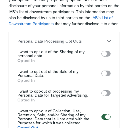
Žiūrimiausi įrašai
disclosure of your personal information by third parties on the
IAB’s list of downstream participants. This information may
also be disclosed by us to third parties on the
IAB’s List of
00:00:49
Pateikė daugiau detalių apie iš tėvų paimtus šešis
Downstream Participants
that may further disclose it to other
vaikus: jiems kilusi grėsmė
third parties.
Žinios
|
Lietuvos diena
Personal Data Processing Opt Outs
I want to opt-out of the Sharing of my
00:00:30
Vaizdai iš tragiškos avarijos Vilniaus r.: dviejų moterų ir
personal data.
Opted In
vaiko gyvybių išgelbėti nepavyko
I want to opt-out of the Sale of my
Žinios
|
Lietuvos diena
Personal Data.
Opted In
00:00:59
Nufilmavo, kaip patvino Vilniaus Vakarinis aplinkkelis:
I want to opt-out of processing my
Personal Data for Targeted Advertising.
vaizdas pribloškia
Opted In
Žinios
|
Lietuvos diena
I want to opt-out of Collection, Use,
Retention, Sale, and/or Sharing of my
Personal Data that Is Unrelated with the
Purposes for which it was collected.
00:02:01
„Pagarba pirmajai premjerei“: pasidalijo jautriais
Opted Out