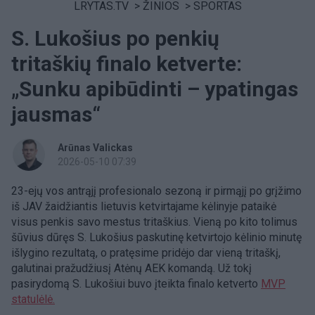
LRYTAS.TV
>
ŽINIOS
>
SPORTAS
S. Lukošius po penkių
tritaškių finalo ketverte:
„Sunku apibūdinti – ypatingas
jausmas“
Arūnas Valickas
2026-05-10 07:39
23-ejų vos antrąjį profesionalo sezoną ir pirmąjį po grįžimo
iš JAV žaidžiantis lietuvis ketvirtajame kėlinyje pataikė
visus penkis savo mestus tritaškius. Vieną po kito tolimus
šūvius dūręs S. Lukošius paskutinę ketvirtojo kėlinio minutę
išlygino rezultatą, o pratęsime pridėjo dar vieną tritaškį,
galutinai pražudžiusį Atėnų AEK komandą. Už tokį
pasirydomą S. Lukošiui buvo įteikta finalo ketverto
MVP
statulėlė.