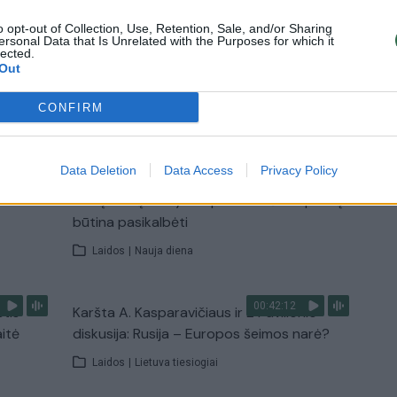
Žinios
|
Lietuvos diena
o opt-out of Collection, Use, Retention, Sale, and/or Sharing
ersonal Data that Is Unrelated with the Purposes for which it
lected.
Out
TV
CONFIRM
Visi įrašai
Data Deletion
Data Access
Privacy Policy
00:15:25
ų
Ruošiantis naujiems mokslo metams –
ažnai
vaikų teisių tarnybos primena: štai apie ką
būtina pasikalbėti
Laidos
|
Nauja diena
00:42:12
stis
Karšta A. Kasparavičiaus ir Ž Pavilionio
aitė
diskusija: Rusija – Europos šeimos narė?
Laidos
|
Lietuva tiesiogiai