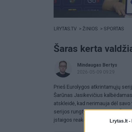
Volume
0%
LRYTAS.TV
>
ŽINIOS
>
SPORTAS
Šaras kerta valdži
Mindaugas Bertys
2026-05-09 09:29
Prieš Eurolygos atkrintamųjų ser
Šarūnas Jasikevičius kalbėdamas
atskleidė, kad nerimauja dėl savo 
serijos rungtynių su Kauno „Žalgir
įstaigos reakciją į jo žodžius.
Lrytas.lt -