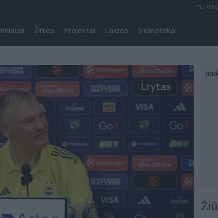
1°C, Viln
rimiausi
Žinios
Projektai
Laidos
Videoteka
Žiū