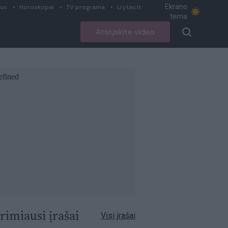
Ekrano
ius
Horoskopai
TV programa
Lrytas.lt
tema
Atsiųskite video
rimiausi įrašai
Visi įrašai