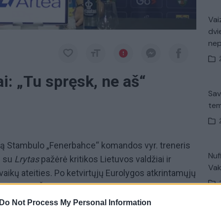
Vaiz
dvi
ne
ai: „Tu spręsk, ne aš“
Sav
tem
iją Stambulo „Fenerbahce“ komandos vyr. treneris
Nuf
 su
Lrytas
pažėrė kritikos Lietuvos valdžiai ir
Vak
vaikų ateities. Po ketvirtųjų Eurolygos atkrintamųjų
iu“ Lrytas Šaro paklausė apie tokią valdžios
Do Not Process My Personal Information
V. 