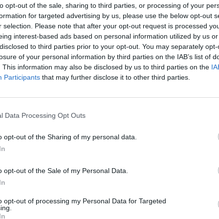
to opt-out of the sale, sharing to third parties, or processing of your per
įsit
Lietuvos pilietybė
Stambulo Fenerbahce
formation for targeted advertising by us, please use the below opt-out s
net
r selection. Please note that after your opt-out request is processed y
eing interest-based ads based on personal information utilized by us or
disclosed to third parties prior to your opt-out. You may separately opt-
losure of your personal information by third parties on the IAB’s list of
. This information may also be disclosed by us to third parties on the
IA
Participants
that may further disclose it to other third parties.
Visi įrašai
l Data Processing Opt Outs
2:40
00:03:52
mai –
Liūdna vyresnio amžiaus dirbančiųjų
nenori:
kasdienybė – priekabiavimas, patyčios ir
o opt-out of the Sharing of my personal data.
užgaulūs įvardžiai
In
Žinios
|
Lietuvos diena
o opt-out of the Sale of my Personal Data.
In
0:29
00:02:08
mas
Aukštaitijos pučiamųjų orkestras
to opt-out of processing my Personal Data for Targeted
ing.
3
Nyderlanduose apgynė čempionų vardą
In