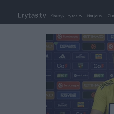
Klausyk Lrytas.tv
Naujausi
Žiū
Paremkite Ukrainą