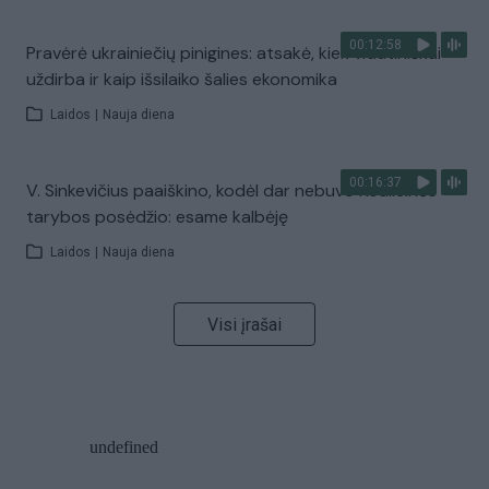
00:12:58
Pravėrė ukrainiečių pinigines: atsakė, kiek vidutiniškai
uždirba ir kaip išsilaiko šalies ekonomika
Laidos
|
Nauja diena
00:16:37
V. Sinkevičius paaiškino, kodėl dar nebuvo Koalicinės
tarybos posėdžio: esame kalbėję
Laidos
|
Nauja diena
Visi įrašai