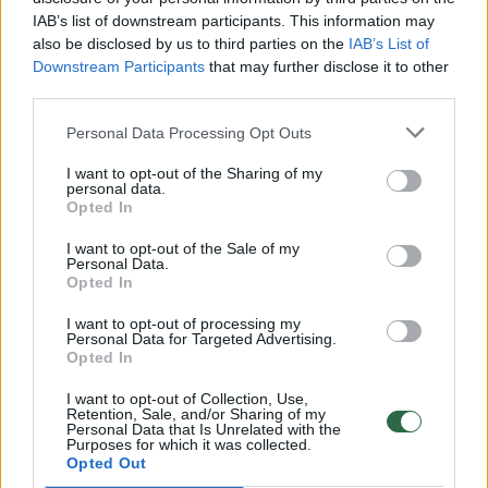
00:00:30
IAB’s list of downstream participants. This information may
Vaizdai iš tragiškos avarijos Vilniaus r.: dviejų moterų ir
also be disclosed by us to third parties on the
IAB’s List of
vaiko gyvybių išgelbėti nepavyko
Downstream Participants
that may further disclose it to other
third parties.
Žinios
|
Lietuvos diena
Personal Data Processing Opt Outs
00:00:57
Savaitės vidurys nusimato karštas: temperatūra kils iki
I want to opt-out of the Sharing of my
32 laipsnių šilumos
personal data.
Opted In
Žinios
|
Orai
I want to opt-out of the Sale of my
Personal Data.
Opted In
00:00:59
Nufilmavo, kaip patvino Vilniaus Vakarinis aplinkkelis:
I want to opt-out of processing my
vaizdas pribloškia
Personal Data for Targeted Advertising.
Opted In
Žinios
|
Lietuvos diena
I want to opt-out of Collection, Use,
Retention, Sale, and/or Sharing of my
Personal Data that Is Unrelated with the
00:00:55
Avarija Vilniuje: į stotelę įsirėžęs automobilis sužalojo
Purposes for which it was collected.
dvi moteris
Opted Out