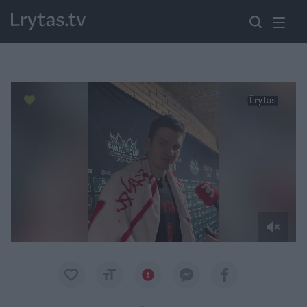
Paremkite Ukrainą