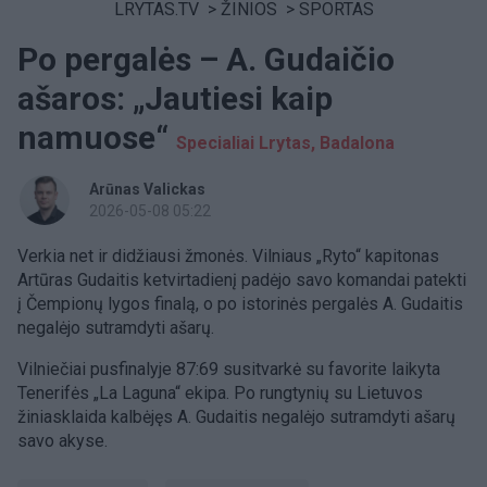
LRYTAS.TV
>
ŽINIOS
>
SPORTAS
Po pergalės – A. Gudaičio
ašaros: „Jautiesi kaip
namuose“
Specialiai Lrytas, Badalona
Arūnas Valickas
2026-05-08 05:22
Verkia net ir didžiausi žmonės. Vilniaus „Ryto“ kapitonas
Artūras Gudaitis ketvirtadienį padėjo savo komandai patekti
į Čempionų lygos finalą, o po istorinės pergalės A. Gudaitis
negalėjo sutramdyti ašarų.
Vilniečiai pusfinalyje 87:69 susitvarkė su favorite laikyta
Tenerifės „La Laguna“ ekipa. Po rungtynių su Lietuvos
žiniasklaida kalbėjęs A. Gudaitis negalėjo sutramdyti ašarų
savo akyse.