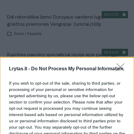
00:02:33
Dėl rekordiškai žemo Dunojaus vandens lygio –
griežtos priemonės Vengrijoje: turistai įtūžę
Žinios
|
Pasaulis
00:04:00
Kuprines pasvėrę specialistai įspėja apie pavojingą
įprotį: tą daro daugiau nei pusė pradinukų
Lrytas.lt -
Do Not Process My Personal Information
Žinios
|
Lietuvos diena
If you wish to opt-out of the sale, sharing to third parties, or
processing of your personal or sensitive information for
Visi įrašai
targeted advertising by us, please use the below opt-out
section to confirm your selection. Please note that after your
opt-out request is processed you may continue seeing
interest-based ads based on personal information utilized by
Žiūrimiausi įrašai
us or personal information disclosed to third parties prior to
your opt-out. You may separately opt-out of the further
disclosure of your personal information by third parties on the