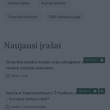
Vilniaus Rytas
Arūnas Gudaitis
Tenerifės Iberostar
FIBA Čempionų lyga
Naujausi įrašai
00:00:57
Sinoptikai atsakė, kokiais orais užbaigsime darbo
savaitę: karščiai atsitrauks
Žinios
|
Orai
00:42:12
Karšta A. Kasparavičiaus ir Ž Pavilionio diskusija: Rusija
– Europos šeimos narė?
Laidos
|
Lietuva tiesiogiai