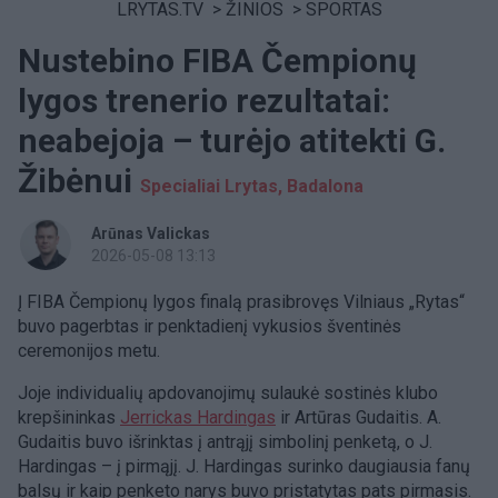
LRYTAS.TV
>
ŽINIOS
>
SPORTAS
Nustebino FIBA Čempionų
lygos trenerio rezultatai:
neabejoja – turėjo atitekti G.
Žibėnui
Specialiai Lrytas, Badalona
Arūnas Valickas
2026-05-08 13:13
Į FIBA Čempionų lygos finalą prasibrovęs Vilniaus „Rytas“
buvo pagerbtas ir penktadienį vykusios šventinės
ceremonijos metu.
Joje individualių apdovanojimų sulaukė sostinės klubo
krepšininkas
Jerrickas Hardingas
ir Artūras Gudaitis. A.
Gudaitis buvo išrinktas į antrąjį simbolinį penketą, o J.
Hardingas – į pirmąjį. J. Hardingas surinko daugiausia fanų
balsų ir kaip penketo narys buvo pristatytas pats pirmasis.