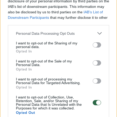
disclosure of your personal information by third parties on the
IAB’s list of downstream participants. This information may
00:00:30
Vaizdai iš tragiškos avarijos Vilniaus r.: dviejų moterų ir
also be disclosed by us to third parties on the
IAB’s List of
vaiko gyvybių išgelbėti nepavyko
Downstream Participants
that may further disclose it to other
third parties.
Žinios
|
Lietuvos diena
Personal Data Processing Opt Outs
00:00:57
Savaitės vidurys nusimato karštas: temperatūra kils iki
I want to opt-out of the Sharing of my
personal data.
32 laipsnių šilumos
Opted In
Žinios
|
Orai
I want to opt-out of the Sale of my
Personal Data.
Opted In
00:15:54
V. Zalužno pasisakymą laiko bandymu įsitvirtinti
I want to opt-out of processing my
Ukrainos politikoje: jis yra neteisus
Personal Data for Targeted Advertising.
Opted In
Laidos
|
Nauja diena
I want to opt-out of Collection, Use,
Retention, Sale, and/or Sharing of my
Personal Data that Is Unrelated with the
00:00:59
Nufilmavo, kaip patvino Vilniaus Vakarinis aplinkkelis:
Purposes for which it was collected.
Opted Out
vaizdas pribloškia