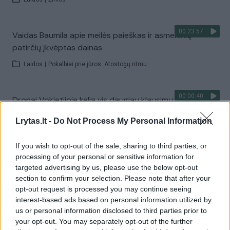
00:23:57
Vaidas Baumila apie meilės paieškas ir asmeninių
patirčių įkvėptas dainas
Laidos
|
Pokalbiai prie jūros. Atostogų ritmu
00:00:40
Dronai Vokietijoje kelia vis daugiau klausimų: du
pastebėti virš karinės bazės
Lrytas.lt -
Do Not Process My Personal Information
Žinios
|
Pasaulis
If you wish to opt-out of the sale, sharing to third parties, or
processing of your personal or sensitive information for
Visi įrašai
targeted advertising by us, please use the below opt-out
section to confirm your selection. Please note that after your
opt-out request is processed you may continue seeing
interest-based ads based on personal information utilized by
Žiūrimiausi įrašai
us or personal information disclosed to third parties prior to
your opt-out. You may separately opt-out of the further