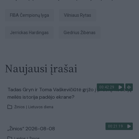
FIBA Čempionų lyga
Vilniaus Rytas
Jerrickas Hardingas
Giedrius Žibėnas
Naujausi įrašai
00:42:29
Tadas Gryn ir Toma Vaškevičiūtė grįžo į praeitį: kodėl jų
meilės istorija padėjo ekrane?
Žinios
|
Lietuvos diena
00:21:19
„Žinios“ 2026-08-08
Laidos
|
Žinios