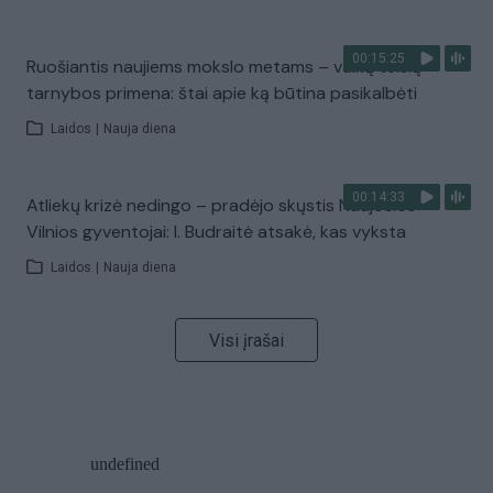
00:15:25
Ruošiantis naujiems mokslo metams – vaikų teisių
tarnybos primena: štai apie ką būtina pasikalbėti
Laidos
|
Nauja diena
00:14:33
Atliekų krizė nedingo – pradėjo skųstis Naujosios
Vilnios gyventojai: I. Budraitė atsakė, kas vyksta
Laidos
|
Nauja diena
Visi įrašai