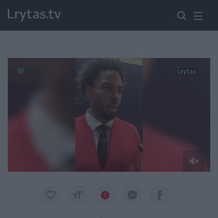
Paremkite Ukrainą