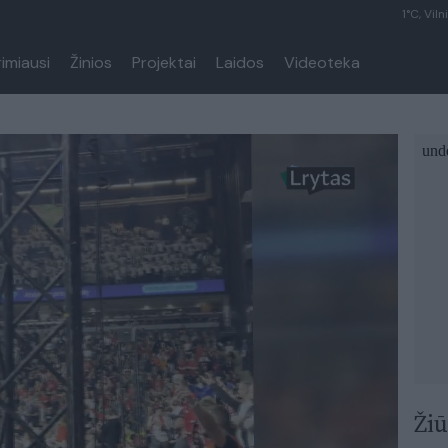
1°C, Viln
rimiausi
Žinios
Projektai
Laidos
Videoteka
Žiū