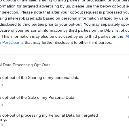
to opt-out of the sale, sharing to third parties, or processing of your per
aut
formation for targeted advertising by us, please use the below opt-out s
r selection. Please note that after your opt-out request is processed y
eing interest-based ads based on personal information utilized by us or
io lyga (LKL)
Vilniaus Rytas
Kauno Žalgiris
disclosed to third parties prior to your opt-out. You may separately opt-
losure of your personal information by third parties on the IAB’s list of
. This information may also be disclosed by us to third parties on the
IA
Participants
that may further disclose it to other third parties.
Visi įrašai
l Data Processing Opt Outs
0:57
00:42:12
aigsime
Karšta A. Kasparavičiaus ir Ž Pavilionio
o opt-out of the Sharing of my personal data.
diskusija: Rusija – Europos šeimos narė?
In
Laidos
|
Lietuva tiesiogiai
o opt-out of the Sale of my Personal Data.
In
2:33
00:04:00
dens
Kuprines pasvėrę specialistai įspėja apie
to opt-out of processing my Personal Data for Targeted
e:
pavojingą įprotį: tą daro daugiau nei pusė
ing.
pradinukų
In