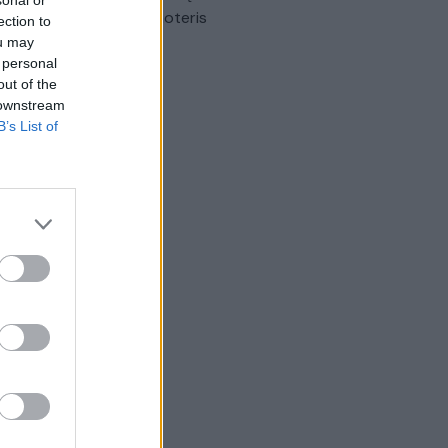
sonal or
omobilis sužalojo dvi moteris
ection to
ou may
Žinios
|
Lietuvos diena
 personal
out of the
 downstream
B’s List of