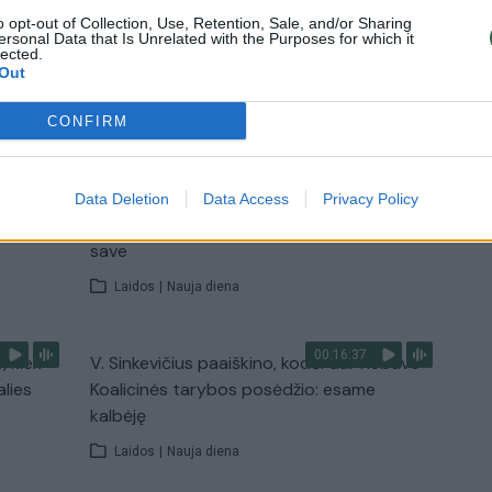
Žinios
|
Lietuvos diena
o opt-out of Collection, Use, Retention, Sale, and/or Sharing
ersonal Data that Is Unrelated with the Purposes for which it
lected.
Out
TV
CONFIRM
Visi įrašai
00:11:27
nio
Lietuvos pasiruošimą pavojams neigiamai
Data Deletion
Data Access
Privacy Policy
narė?
vertinantis šaulys: nustokime apgaudinėti
save
Laidos
|
Nauja diena
00:16:37
, kiek
V. Sinkevičius paaiškino, kodėl dar nebuvo
alies
Koalicinės tarybos posėdžio: esame
kalbėję
Laidos
|
Nauja diena