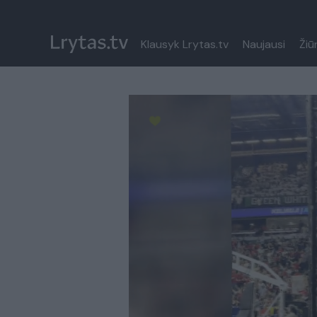
Klausyk Lrytas.tv
Naujausi
Žiū
Paremkite Ukrainą