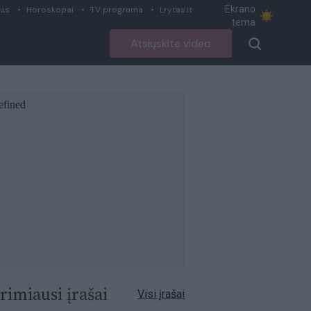
Ekrano
ius
Horoskopai
TV programa
Lrytas.lt
tema
Atsiųskite video
rimiausi įrašai
Visi įrašai