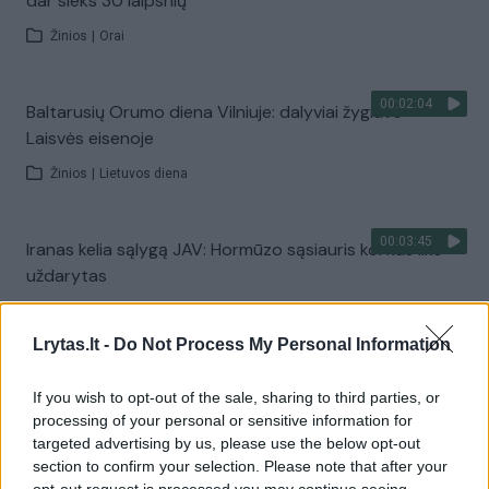
dar sieks 30 laipsnių
Žinios
|
Orai
00:02:04
Baltarusių Orumo diena Vilniuje: dalyviai žygiavo
Laisvės eisenoje
Žinios
|
Lietuvos diena
00:03:45
Iranas kelia sąlygą JAV: Hormūzo sąsiauris kol kas liks
uždarytas
Žinios
|
Pasaulis
Lrytas.lt -
Do Not Process My Personal Information
00:01:44
Rupkalviuose su dalgiais stojo į kovą: paskelbti Metų
If you wish to opt-out of the sale, sharing to third parties, or
šienpjoviai
processing of your personal or sensitive information for
targeted advertising by us, please use the below opt-out
Žinios
|
Lietuvos diena
section to confirm your selection. Please note that after your