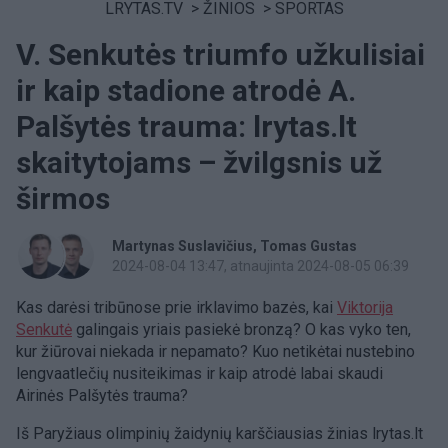
LRYTAS.TV
>
ŽINIOS
>
SPORTAS
V. Senkutės triumfo užkulisiai
ir kaip stadione atrodė A.
Palšytės trauma: lrytas.lt
skaitytojams – žvilgsnis už
širmos
Martynas Suslavičius
Tomas Gustas
2024-08-04 13:47
, atnaujinta 2024-08-05 06:39
Kas darėsi tribūnose prie irklavimo bazės, kai
Viktorija
Senkutė
galingais yriais pasiekė bronzą? O kas vyko ten,
kur žiūrovai niekada ir nepamato? Kuo netikėtai nustebino
lengvaatlečių nusiteikimas ir kaip atrodė labai skaudi
Airinės Palšytės trauma?
Iš Paryžiaus olimpinių žaidynių karščiausias žinias lrytas.lt