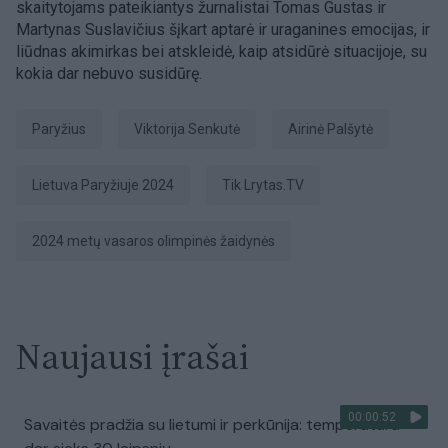
skaitytojams pateikiantys žurnalistai Tomas Gustas ir
Martynas Suslavičius šįkart aptarė ir uraganines emocijas, ir
liūdnas akimirkas bei atskleidė, kaip atsidūrė situacijoje, su
kokia dar nebuvo susidūrę.
Paryžius
Viktorija Senkutė
Airinė Palšytė
Lietuva Paryžiuje 2024
tik Lrytas.TV
2024 metų vasaros olimpinės žaidynės
Naujausi įrašai
00:00:52
Savaitės pradžia su lietumi ir perkūnija: temperatūra