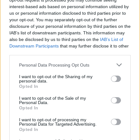
opt-out request is processed you may continue seeing
interest-based ads based on personal information utilized by
Visi įrašai
us or personal information disclosed to third parties prior to
your opt-out. You may separately opt-out of the further
disclosure of your personal information by third parties on the
IAB’s list of downstream participants. This information may
Žiūrimiausi įrašai
also be disclosed by us to third parties on the
IAB’s List of
Downstream Participants
that may further disclose it to other
third parties.
00:00:30
Vaizdai iš tragiškos avarijos Vilniaus r.: dviejų moterų ir
Personal Data Processing Opt Outs
vaiko gyvybių išgelbėti nepavyko
I want to opt-out of the Sharing of my
Žinios
|
Lietuvos diena
personal data.
Opted In
I want to opt-out of the Sale of my
00:00:57
Savaitės vidurys nusimato karštas: temperatūra kils iki
Personal Data.
32 laipsnių šilumos
Opted In
Žinios
|
Orai
I want to opt-out of processing my
Personal Data for Targeted Advertising.
Opted In
00:15:54