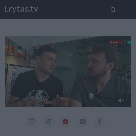
Paremkite Ukrainą