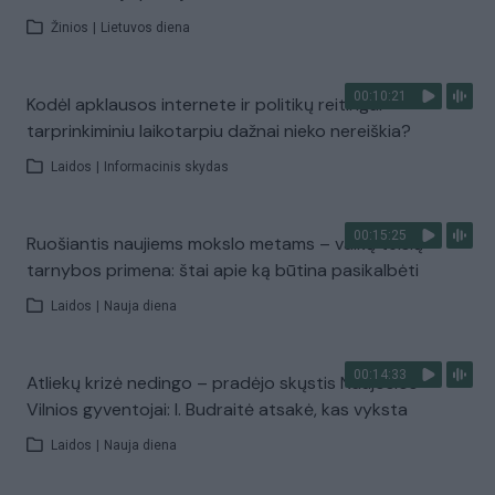
Žinios
|
Lietuvos diena
00:10:21
Kodėl apklausos internete ir politikų reitingai
tarprinkiminiu laikotarpiu dažnai nieko nereiškia?
Laidos
|
Informacinis skydas
00:15:25
Ruošiantis naujiems mokslo metams – vaikų teisių
tarnybos primena: štai apie ką būtina pasikalbėti
Laidos
|
Nauja diena
00:14:33
Atliekų krizė nedingo – pradėjo skųstis Naujosios
Vilnios gyventojai: I. Budraitė atsakė, kas vyksta
Laidos
|
Nauja diena