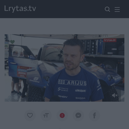
Paremkite Ukrainą