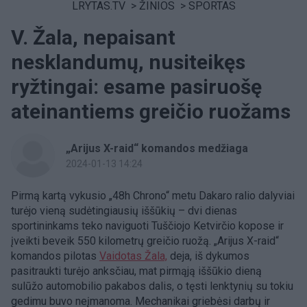
LRYTAS.TV
>
ŽINIOS
>
SPORTAS
V. Žala, nepaisant
nesklandumų, nusiteikęs
ryžtingai: esame pasiruošę
ateinantiems greičio ruožams
„Arijus X-raid“ komandos medžiaga
2024-01-13 14:24
Pirmą kartą vykusio „48h Chrono“ metu Dakaro ralio dalyviai
turėjo vieną sudėtingiausių iššūkių – dvi dienas
sportininkams teko naviguoti Tuščiojo Ketvirčio kopose ir
įveikti beveik 550 kilometrų greičio ruožą. „Arijus X-raid“
komandos pilotas
Vaidotas Žala,
deja, iš dykumos
pasitraukti turėjo anksčiau, mat pirmąją iššūkio dieną
sulūžo automobilio pakabos dalis, o tęsti lenktynių su tokiu
gedimu buvo neįmanoma. Mechanikai griebėsi darbų ir