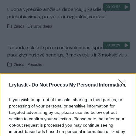
00:03:52
Liūdna vyresnio amžiaus dirbančiųjų kasdienybė –
priekabiavimas, patyčios ir užgaulūs įvardžiai
Žinios
|
Lietuvos diena
00:00:29
Tailandą sukrėtė protu nesuvokiamas išpuolis:
paauglys nušovė senelius, 3 mokytojus ir 3 moksleivius
Žinios
|
Pasaulis
00:02:08
Lrytas.lt -
Do Not Process My Personal Information
Aukštaitijos pučiamųjų orkestras Nyderlanduose
apgynė čempionų vardą
If you wish to opt-out of the sale, sharing to third parties, or
Žinios
|
Lietuvos diena
processing of your personal or sensitive information for
targeted advertising by us, please use the below opt-out
section to confirm your selection. Please note that after your
Visi įrašai
opt-out request is processed you may continue seeing
interest-based ads based on personal information utilized by