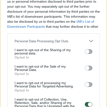
us or personal information disclosed to third parties prior to
your opt-out. You may separately opt-out of the further
Žiūrimiausi įrašai
disclosure of your personal information by third parties on the
IAB’s list of downstream participants. This information may
also be disclosed by us to third parties on the
IAB’s List of
Downstream Participants
that may further disclose it to other
00:00:30
Vaizdai iš tragiškos avarijos Vilniaus r.: dviejų moterų ir
third parties.
vaiko gyvybių išgelbėti nepavyko
Personal Data Processing Opt Outs
Žinios
|
Lietuvos diena
I want to opt-out of the Sharing of my
personal data.
Opted In
00:00:57
Savaitės vidurys nusimato karštas: temperatūra kils iki
32 laipsnių šilumos
I want to opt-out of the Sale of my
Personal Data.
Žinios
|
Orai
Opted In
I want to opt-out of processing my
Personal Data for Targeted Advertising.
00:00:59
Nufilmavo, kaip patvino Vilniaus Vakarinis aplinkkelis:
Opted In
vaizdas pribloškia
I want to opt-out of Collection, Use,
Retention, Sale, and/or Sharing of my
Žinios
|
Lietuvos diena
Personal Data that Is Unrelated with the