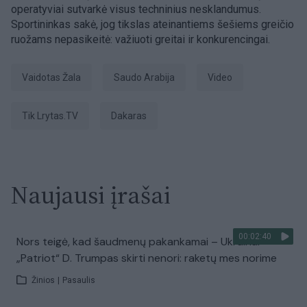
operatyviai sutvarkė visus techninius nesklandumus.
Sportininkas sakė, jog tikslas ateinantiems šešiems greičio
ruožams nepasikeitė: važiuoti greitai ir konkurencingai.
Vaidotas Žala
Saudo Arabija
Video
tik Lrytas.TV
Dakaras
Naujausi įrašai
00:02:40
Nors teigė, kad šaudmenų pakankamai – Ukrainai
„Patriot“ D. Trumpas skirti nenori: raketų mes norime
Žinios
|
Pasaulis