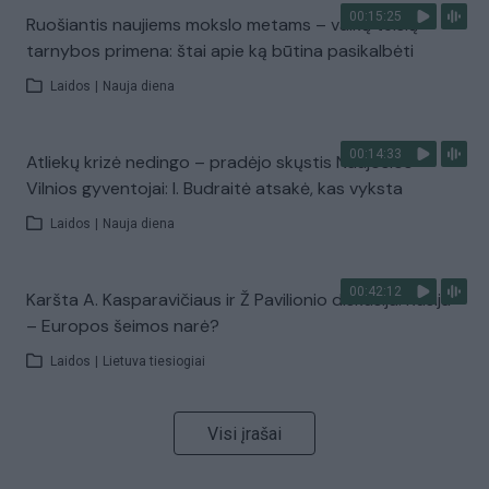
00:15:25
Ruošiantis naujiems mokslo metams – vaikų teisių
tarnybos primena: štai apie ką būtina pasikalbėti
Laidos
|
Nauja diena
00:14:33
Atliekų krizė nedingo – pradėjo skųstis Naujosios
Vilnios gyventojai: I. Budraitė atsakė, kas vyksta
Laidos
|
Nauja diena
00:42:12
Karšta A. Kasparavičiaus ir Ž Pavilionio diskusija: Rusija
– Europos šeimos narė?
Laidos
|
Lietuva tiesiogiai
Visi įrašai