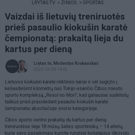
LRYTAS.TV
>
ŽINIOS
>
SPORTAS
Vaizdai iš lietuvių treniruotės
prieš pasaulio kiokušin karatė
čempionatą: prakaitą lieja du
kartus per dieną
Lrytas.tv
Modestas Krukauskas
2023-10-09 14:42
Lietuvos kiokušin karatė rinktinės nariai ir vėl sugrįžo į
keliasdešimt kilometrų nuo Tokijo esančio Čibos miesto
sporto kompleksą „Resol no Mori“, kad galiausiai sudėliotų
taškus prieš prasidedant pasaulio kiokušin karatė
čempionatui absoliučioje svorio kategorijoje.
Čibos sporto centre prakaitą du kartus per dieną
treniruotėse lieja 18 mūsų šalies sportininkų – 14 atletų,
kurie savo pasiekimais kumite rungtyje kelialapius iškovojo