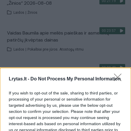
00:21:19
„Žinios“ 2026-08-08
Laidos
|
Žinios
00:23:57
Vaidas Baumila apie meilės paieškas ir asmeninių
patirčių įkvėptas dainas
Laidos
|
Pokalbiai prie jūros. Atostogų ritmu
00:00:40
Dronai Vokietijoje kelia vis daugiau klausimų: du
pastebėti virš karinės bazės
Lrytas.lt -
Do Not Process My Personal Information
Žinios
|
Pasaulis
If you wish to opt-out of the sale, sharing to third parties, or
processing of your personal or sensitive information for
Visi įrašai
targeted advertising by us, please use the below opt-out
section to confirm your selection. Please note that after your
opt-out request is processed you may continue seeing
interest-based ads based on personal information utilized by
us or personal information disclosed to third parties prior to