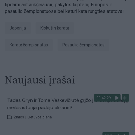
lipdami ant aukščiausių pakylos laiptelių Europos ir
pasaulio čempionatuose bei keturi kata rungties atstovai.
Japonija
Kiokušin karatė
karatė čempionatas
pasaulio čempionatas
Naujausi įrašai
00:42:29
Tadas Gryn ir Toma Vaškevičiūtė grįžo į praeitį: kodėl jų
meilės istorija padėjo ekrane?
Žinios
|
Lietuvos diena