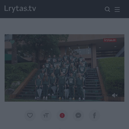
Paremkite Ukrainą