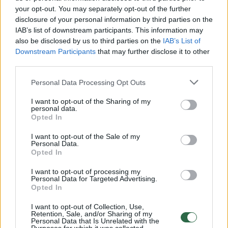
Žiūrimiausi įrašai
your opt-out. You may separately opt-out of the further
disclosure of your personal information by third parties on the
IAB’s list of downstream participants. This information may
00:00:30
Vaizdai iš tragiškos avarijos Vilniaus r.: dviejų moterų ir
also be disclosed by us to third parties on the
IAB’s List of
Downstream Participants
that may further disclose it to other
vaiko gyvybių išgelbėti nepavyko
third parties.
Žinios
|
Lietuvos diena
Personal Data Processing Opt Outs
I want to opt-out of the Sharing of my
00:00:57
Savaitės vidurys nusimato karštas: temperatūra kils iki
personal data.
32 laipsnių šilumos
Opted In
Žinios
|
Orai
I want to opt-out of the Sale of my
Personal Data.
Opted In
00:15:54
V. Zalužno pasisakymą laiko bandymu įsitvirtinti
I want to opt-out of processing my
Personal Data for Targeted Advertising.
Ukrainos politikoje: jis yra neteisus
Opted In
Laidos
|
Nauja diena
I want to opt-out of Collection, Use,
Retention, Sale, and/or Sharing of my
Personal Data that Is Unrelated with the