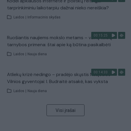
Kodėl apklausos internete ir politikų reitingai
tarprinkiminiu laikotarpiu dažnai nieko nereiškia?
Laidos
|
Informacinis skydas
00:15:25
Ruošiantis naujiems mokslo metams – vaikų teisių
tarnybos primena: štai apie ką būtina pasikalbėti
Laidos
|
Nauja diena
00:14:33
Atliekų krizė nedingo – pradėjo skųstis Naujosios
Vilnios gyventojai: I. Budraitė atsakė, kas vyksta
Laidos
|
Nauja diena
Visi įrašai