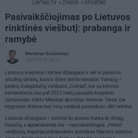
LRYTAS.TV
>
ŽINIOS
>
SPORTAS
Pasivaikščiojimas po Lietuvos
rinktinės viešbutį: prabanga ir
ramybė
Martynas Suslavičius
2023-09-06 06:13
Lietuvos krepšinio rinktinė džiaugiasi ir dėl iš pažiūros
smulkių detalių, kurios išties lemia nemažai. Viena jų –
penkių žvaigždučių viešbutis „Conrad“, kur su kitomis
komandomis nuo pat 2023 metų pasaulio krepšinio
čempionato starto Maniloje apsistojo lietuviai. Tiesa, čia
negyveno atskirai nuo visų viešbutį pasirinkusi JAV rinktinė.
Lietuviai džiaugiasi – kelionė iki arenos trunka iki dviejų
minučių, o aptarnavimas čia – nepriekaištingas. „Hilton“
viešbučių imperijai priklausantis ikoniškas Manilos statinys,