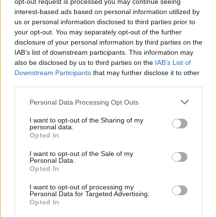
opt-out request is processed you may continue seeing
interest-based ads based on personal information utilized by
Visi įrašai
us or personal information disclosed to third parties prior to
your opt-out. You may separately opt-out of the further
disclosure of your personal information by third parties on the
IAB’s list of downstream participants. This information may
Žiūrimiausi įrašai
also be disclosed by us to third parties on the
IAB’s List of
Downstream Participants
that may further disclose it to other
third parties.
00:00:30
Vaizdai iš tragiškos avarijos Vilniaus r.: dviejų moterų ir
Personal Data Processing Opt Outs
vaiko gyvybių išgelbėti nepavyko
I want to opt-out of the Sharing of my
Žinios
|
Lietuvos diena
personal data.
Opted In
I want to opt-out of the Sale of my
00:00:57
Savaitės vidurys nusimato karštas: temperatūra kils iki
Personal Data.
Opted In
32 laipsnių šilumos
Žinios
I want to opt-out of processing my
|
Orai
Personal Data for Targeted Advertising.
Opted In
00:15:54