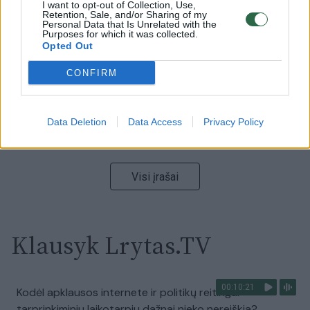
V. Zalužno pasisakymą laiko bandymu įsitvirtinti
I want to opt-out of Collection, Use,
Retention, Sale, and/or Sharing of my
Ukrainos politikoje: jis yra neteisus
Personal Data that Is Unrelated with the
Purposes for which it was collected.
Laidos
|
Nauja diena
Opted Out
CONFIRM
00:00:59
Nufilmavo, kaip patvino Vilniaus Vakarinis aplinkkelis:
vaizdas pribloškia
Data Deletion
Data Access
Privacy Policy
Žinios
|
Lietuvos diena
Visi įrašai
Klausyk Lrytas.TV
00:10:21
Kodėl apklausos internete ir politikų reitingai
tarprinkiminiu laikotarpiu dažnai nieko nereiškia?