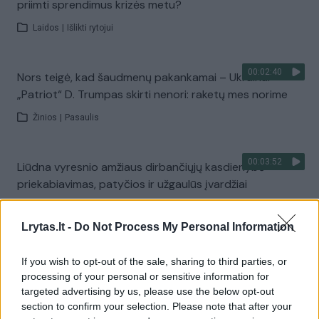
priimti sprendimus krizės metu?
Laidos
|
Išlikti rytojui
00:02:40
Nors teigė, kad šaudmenų pakankamai – Ukrainai
„Patriot“ D. Trumpas skirti nenori: raketų mes norime
Žinios
|
Pasaulis
00:03:52
Liūdna vyresnio amžiaus dirbančiųjų kasdienybė –
priekabiavimas, patyčios ir užgaulūs įvardžiai
Žinios
|
Lietuvos diena
Lrytas.lt -
Do Not Process My Personal Information
00:00:29
Tailandą sukrėtė protu nesuvokiamas išpuolis:
If you wish to opt-out of the sale, sharing to third parties, or
paauglys nušovė senelius, 3 mokytojus ir 3 moksleivius
processing of your personal or sensitive information for
targeted advertising by us, please use the below opt-out
Žinios
|
Pasaulis
section to confirm your selection. Please note that after your