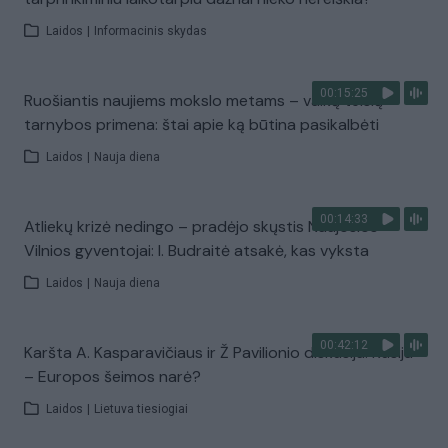
Laidos
|
Informacinis skydas
00:15:25
Ruošiantis naujiems mokslo metams – vaikų teisių
tarnybos primena: štai apie ką būtina pasikalbėti
Laidos
|
Nauja diena
00:14:33
Atliekų krizė nedingo – pradėjo skųstis Naujosios
Vilnios gyventojai: I. Budraitė atsakė, kas vyksta
Laidos
|
Nauja diena
00:42:12
Karšta A. Kasparavičiaus ir Ž Pavilionio diskusija: Rusija
– Europos šeimos narė?
Laidos
|
Lietuva tiesiogiai