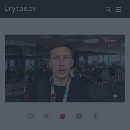
Paremkite Ukrainą