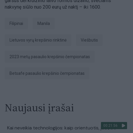
garsus dėl kruizinio laivo formos dizaino, svečiams
nakvynę siūlo nuo 200 eurų už naktį – iki 1600.
Filipinai
Manila
Lietuvos vyrų krepšinio rinktinė
viešbutis
2023 metų pasaulio krepšinio čempionatas
Betsafe pasaulio krepšinio čempionatas
Naujausi įrašai
00:21:56
Kai neveikia technologijos: kaip orientuotis, judėti ir