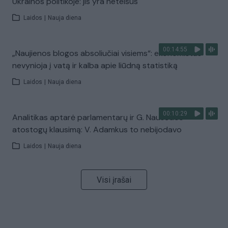
Ukrainos politikoje: jis yra neteisus
Laidos
|
Nauja diena
00:14:55
„Naujienos blogos absoliučiai visiems“: ekonomistas
nevynioja į vatą ir kalba apie liūdną statistiką
Laidos
|
Nauja diena
00:10:29
Analitikas aptarė parlamentarų ir G. Nausėdos
atostogų klausimą: V. Adamkus to nebijodavo
Laidos
|
Nauja diena
Visi įrašai