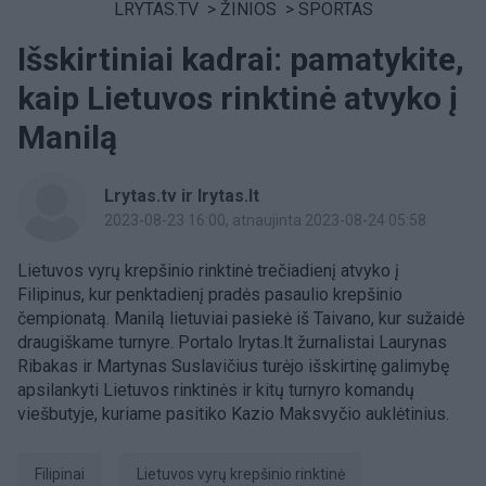
LRYTAS.TV
>
ŽINIOS
>
SPORTAS
Išskirtiniai kadrai: pamatykite,
kaip Lietuvos rinktinė atvyko į
Manilą
Lrytas.tv ir lrytas.lt
2023-08-23 16:00
, atnaujinta 2023-08-24 05:58
Lietuvos vyrų krepšinio rinktinė trečiadienį atvyko į
Filipinus, kur penktadienį pradės pasaulio krepšinio
čempionatą. Manilą lietuviai pasiekė iš Taivano, kur sužaidė
draugiškame turnyre. Portalo lrytas.lt žurnalistai Laurynas
Ribakas ir Martynas Suslavičius turėjo išskirtinę galimybę
apsilankyti Lietuvos rinktinės ir kitų turnyro komandų
viešbutyje, kuriame pasitiko Kazio Maksvyčio auklėtinius.
Filipinai
Lietuvos vyrų krepšinio rinktinė