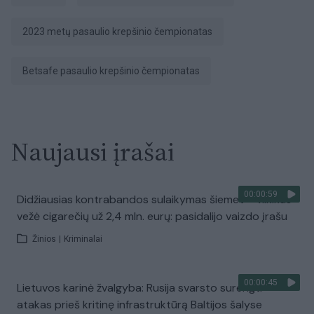
2023 metų pasaulio krepšinio čempionatas
Betsafe pasaulio krepšinio čempionatas
Naujausi įrašai
00:00:59
Didžiausias kontrabandos sulaikymas šiemet – vilkikas
vežė cigarečių už 2,4 mln. eurų: pasidalijo vaizdo įrašu
Žinios
|
Kriminalai
00:00:45
Lietuvos karinė žvalgyba: Rusija svarsto surengti
atakas prieš kritinę infrastruktūrą Baltijos šalyse