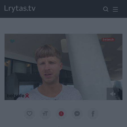
Paremkite Ukrainą