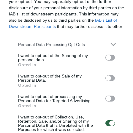
Žiūrimiausi įrašai
your opt-out. You may separately opt-out of the further
disclosure of your personal information by third parties on the
IAB’s list of downstream participants. This information may
also be disclosed by us to third parties on the
IAB’s List of
00:00:49
Pateikė daugiau detalių apie iš tėvų paimtus šešis
Downstream Participants
that may further disclose it to other
vaikus: jiems kilusi grėsmė
third parties.
Žinios
|
Lietuvos diena
Personal Data Processing Opt Outs
I want to opt-out of the Sharing of my
00:00:30
personal data.
Vaizdai iš tragiškos avarijos Vilniaus r.: dviejų moterų ir
Opted In
vaiko gyvybių išgelbėti nepavyko
I want to opt-out of the Sale of my
Žinios
|
Lietuvos diena
Personal Data.
Opted In
I want to opt-out of processing my
00:00:59
Nufilmavo, kaip patvino Vilniaus Vakarinis aplinkkelis:
Personal Data for Targeted Advertising.
vaizdas pribloškia
Opted In
Žinios
|
Lietuvos diena
I want to opt-out of Collection, Use,
Retention, Sale, and/or Sharing of my
Personal Data that Is Unrelated with the
Purposes for which it was collected.