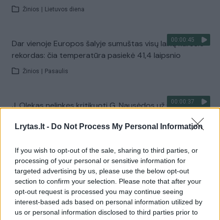
Žinios
|
Lietuvos diena
00:00:45
Dar vienoje Europos šalyje sumuštas visų laikų karščio
rekordas: čia temperatūra pasiekė 41,4 laipsnio
Žinios
|
Pasaulis
00:00:37
J. Olekas nelinkęs kritikuoti G. Nausėdos už neatvykimą
atsisveikinti su K. Prunskiene: „Gyvenime pasitaiko
Lrytas.lt -
Do Not Process My Personal Information
visokių situacijų“
Žinios
|
Lietuvos diena
If you wish to opt-out of the sale, sharing to third parties, or
processing of your personal or sensitive information for
targeted advertising by us, please use the below opt-out
Visi įrašai
section to confirm your selection. Please note that after your
opt-out request is processed you may continue seeing
interest-based ads based on personal information utilized by
us or personal information disclosed to third parties prior to