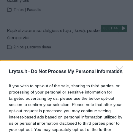
uždarytas
Žinios
|
Pasaulis
00:01:44
Rupkalviuose su dalgiais stojo į kovą: paskelbti Metų
šienpjoviai
Žinios
|
Lietuvos diena
00:02:40
Danija stiprina gynybą: kariams teks tarnauti ilgiau
Lrytas.lt -
Do Not Process My Personal Information
Žinios
|
Pasaulis
If you wish to opt-out of the sale, sharing to third parties, or
processing of your personal or sensitive information for
Visi įrašai
targeted advertising by us, please use the below opt-out
section to confirm your selection. Please note that after your
opt-out request is processed you may continue seeing
interest-based ads based on personal information utilized by
Žiūrimiausi įrašai
us or personal information disclosed to third parties prior to
your opt-out. You may separately opt-out of the further