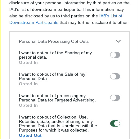
disclosure of your personal information by third parties on the
IAB’s list of downstream participants. This information may
00:00:30
Vaizdai iš tragiškos avarijos Vilniaus r.: dviejų moterų ir
also be disclosed by us to third parties on the
IAB’s List of
vaiko gyvybių išgelbėti nepavyko
Downstream Participants
that may further disclose it to other
third parties.
Žinios
|
Lietuvos diena
Personal Data Processing Opt Outs
00:00:57
Savaitės vidurys nusimato karštas: temperatūra kils iki
I want to opt-out of the Sharing of my
personal data.
32 laipsnių šilumos
Opted In
Žinios
|
Orai
I want to opt-out of the Sale of my
Personal Data.
Opted In
00:15:54
V. Zalužno pasisakymą laiko bandymu įsitvirtinti
I want to opt-out of processing my
Ukrainos politikoje: jis yra neteisus
Personal Data for Targeted Advertising.
Opted In
Laidos
|
Nauja diena
I want to opt-out of Collection, Use,
Retention, Sale, and/or Sharing of my
Personal Data that Is Unrelated with the
00:00:57
Purposes for which it was collected.
Sinoptikai atsakė, kokiais orais užbaigsime darbo
Opted Out