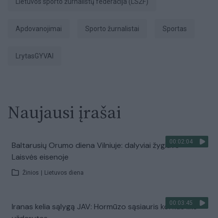
Lietuvos sporto žurnalistų federacija (LSŽF)
apdovanojimai
sporto žurnalistai
sportas
LrytasGYVAI
Naujausi įrašai
00:02:04
Baltarusių Orumo diena Vilniuje: dalyviai žygiavo
Laisvės eisenoje
Žinios
|
Lietuvos diena
00:03:45
Iranas kelia sąlygą JAV: Hormūzo sąsiauris kol kas liks