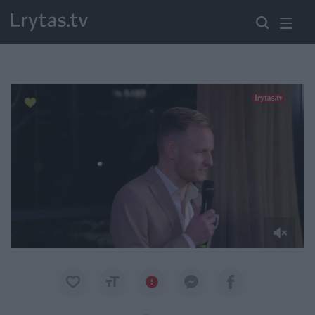
Paremkite Ukrainą