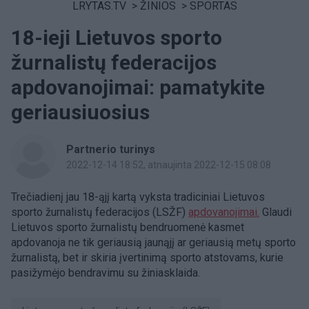
LRYTAS.TV
>
ŽINIOS
>
SPORTAS
18-ieji Lietuvos sporto
žurnalistų federacijos
apdovanojimai: pamatykite
geriausiuosius
Partnerio turinys
2022-12-14 18:52
, atnaujinta 2022-12-15 08:08
Trečiadienį jau 18-ąjį kartą vyksta tradiciniai Lietuvos
sporto žurnalistų federacijos (LSŽF)
apdovanojimai.
Glaudi
Lietuvos sporto žurnalistų bendruomenė kasmet
apdovanoja ne tik geriausią jaunąjį ar geriausią metų sporto
žurnalistą, bet ir skiria įvertinimą sporto atstovams, kurie
pasižymėjo bendravimu su žiniasklaida.