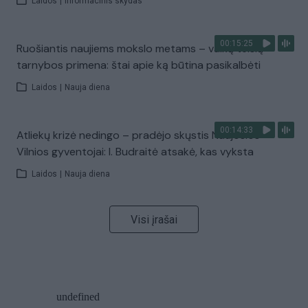
Laidos
|
Informacinis skydas
00:15:25
Ruošiantis naujiems mokslo metams – vaikų teisių
tarnybos primena: štai apie ką būtina pasikalbėti
Laidos
|
Nauja diena
00:14:33
Atliekų krizė nedingo – pradėjo skųstis Naujosios
Vilnios gyventojai: I. Budraitė atsakė, kas vyksta
Laidos
|
Nauja diena
Visi įrašai