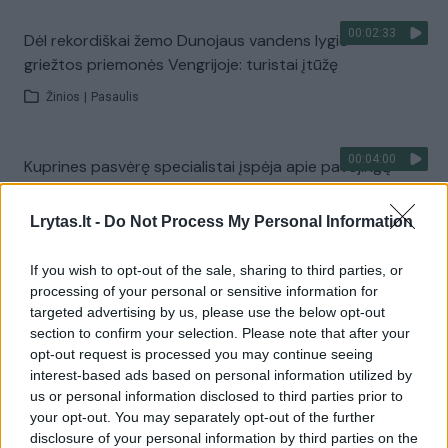
00:02:33
Dėl rekordiškai žemo Dunojaus vandens lygio –
griežtos priemonės Vengrijoje: turistai įtūžę
Žinios
|
Pasaulis
00:04:00
Kuprines pasvėrę specialistai įspėja apie pavojingą
įprotį: tą daro daugiau nei pusė pradinukų
Lrytas.lt -
Do Not Process My Personal Information
Žinios
|
Lietuvos diena
If you wish to opt-out of the sale, sharing to third parties, or
Visi įrašai
processing of your personal or sensitive information for
targeted advertising by us, please use the below opt-out
section to confirm your selection. Please note that after your
opt-out request is processed you may continue seeing
Žiūrimiausi įrašai
interest-based ads based on personal information utilized by
us or personal information disclosed to third parties prior to
your opt-out. You may separately opt-out of the further
disclosure of your personal information by third parties on the