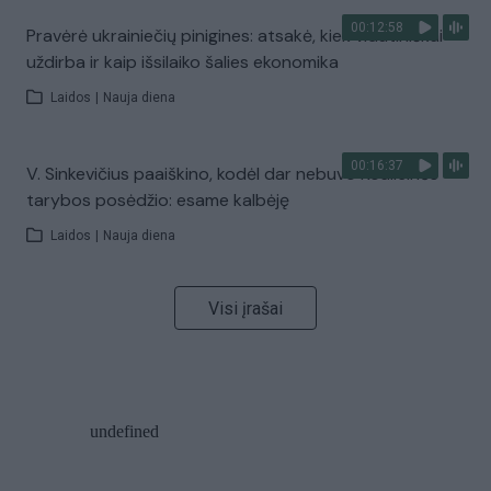
00:12:58
Pravėrė ukrainiečių pinigines: atsakė, kiek vidutiniškai
uždirba ir kaip išsilaiko šalies ekonomika
Laidos
|
Nauja diena
00:16:37
V. Sinkevičius paaiškino, kodėl dar nebuvo Koalicinės
tarybos posėdžio: esame kalbėję
Laidos
|
Nauja diena
Visi įrašai