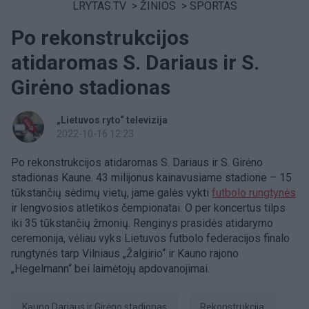
LRYTAS.TV
>
ŽINIOS
>
SPORTAS
Po rekonstrukcijos
atidaromas S. Dariaus ir S.
Girėno stadionas
„Lietuvos ryto“ televizija
2022-10-16 12:23
Po rekonstrukcijos atidaromas S. Dariaus ir S. Girėno
stadionas Kaune. 43 milijonus kainavusiame stadione – 15
tūkstančių sėdimų vietų, jame galės vykti
futbolo rungtynės
ir lengvosios atletikos čempionatai. O per koncertus tilps
iki 35 tūkstančių žmonių. Renginys prasidės atidarymo
ceremonija, vėliau vyks Lietuvos futbolo federacijos finalo
rungtynės tarp Vilniaus „Žalgirio“ ir Kauno rajono
„Hegelmann“ bei laimėtojų apdovanojimai.
Kauno Dariaus ir Girėno stadionas
rekonstrukcija