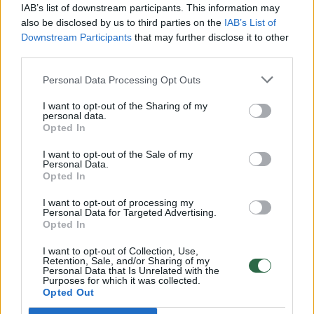
00:00:30
Vaizdai iš tragiškos avarijos Vilniaus r.: dviejų moterų ir
IAB’s list of downstream participants. This information may
vaiko gyvybių išgelbėti nepavyko
also be disclosed by us to third parties on the
IAB’s List of
Downstream Participants
that may further disclose it to other
Žinios
|
Lietuvos diena
third parties.
Personal Data Processing Opt Outs
00:00:57
Savaitės vidurys nusimato karštas: temperatūra kils iki
I want to opt-out of the Sharing of my
32 laipsnių šilumos
personal data.
Opted In
Žinios
|
Orai
I want to opt-out of the Sale of my
Personal Data.
Opted In
00:00:59
Nufilmavo, kaip patvino Vilniaus Vakarinis aplinkkelis:
vaizdas pribloškia
I want to opt-out of processing my
Personal Data for Targeted Advertising.
Žinios
|
Lietuvos diena
Opted In
I want to opt-out of Collection, Use,
Retention, Sale, and/or Sharing of my
00:00:55
Avarija Vilniuje: į stotelę įsirėžęs automobilis sužalojo
Personal Data that Is Unrelated with the
Purposes for which it was collected.
dvi moteris
Opted Out
Žinios
|
Lietuvos diena