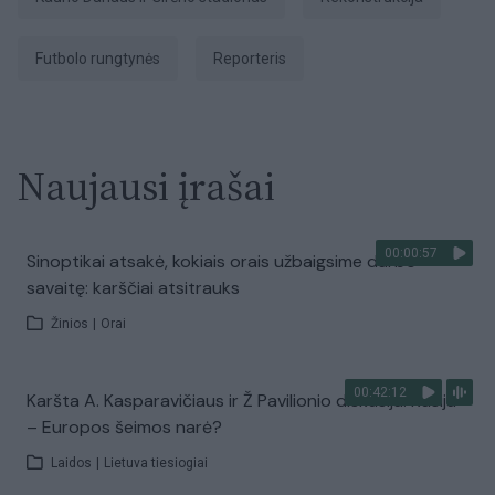
futbolo rungtynės
Reporteris
Naujausi įrašai
00:00:57
Sinoptikai atsakė, kokiais orais užbaigsime darbo
savaitę: karščiai atsitrauks
Žinios
|
Orai
00:42:12
Karšta A. Kasparavičiaus ir Ž Pavilionio diskusija: Rusija
– Europos šeimos narė?
Laidos
|
Lietuva tiesiogiai