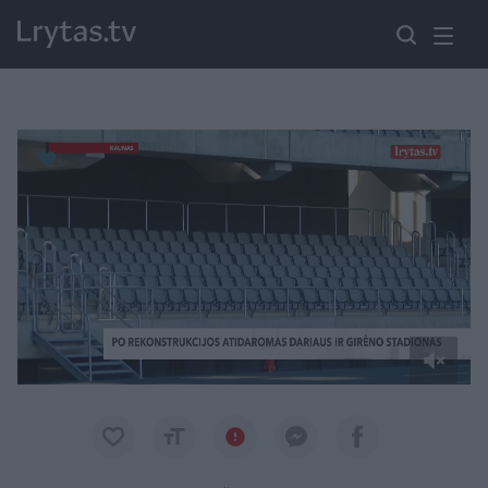
Paremkite Ukrainą